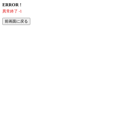
ERROR !
異常終了 -1