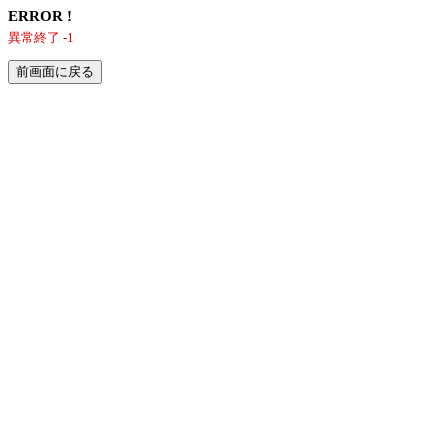
ERROR !
異常終了 -1