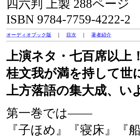
四六判 上製 288ページ
ISBN 9784-7759-4222-2
オーディオブック版
｜
目次
｜
著者紹介
上演ネタ・七百席以上
桂文我が満を持して世
上方落語の集大成、い
第一巻では――
『子ほめ』『寝床』『