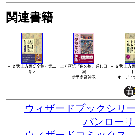
関連書籍
桂文我 上方落語全集＜第二
上方落語『東の旅』通し口
桂文我 上方
巻＞
演
【
伊勢参宮神賑
オーディ
ウィザードブックシリ
パンローリ