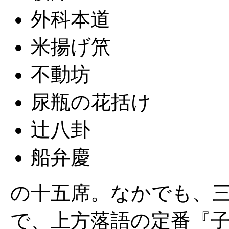
外科本道
米揚げ笊
不動坊
尿瓶の花括け
辻八卦
船弁慶
の十五席。なかでも、
で、上方落語の定番『