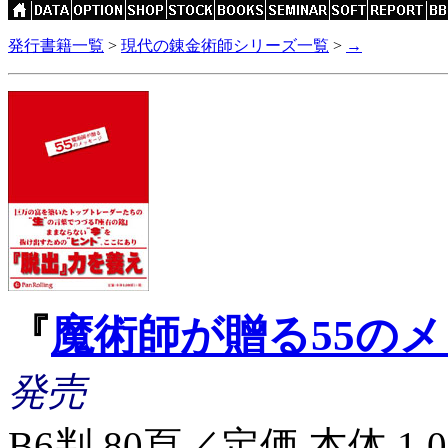
発行書籍一覧
>
現代の錬金術師シリーズ一覧
>
→
『
魔術師が贈る55の
発売
B6判 80頁／定価 本体 1,000