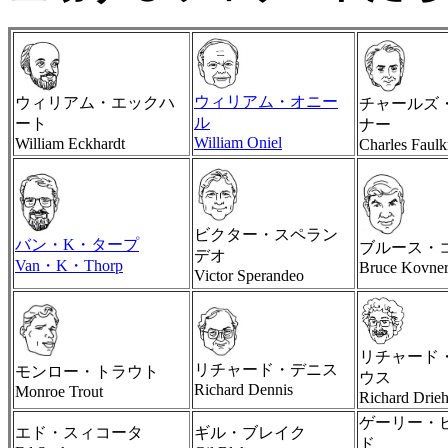
ウィリアム・オニー
ウィリアム・エックハ
チャールズ
ル
ート
ナー
William Oniel
William Eckhardt
Charles Faulk
ビクター・スペラン
バン・K・タープ
ブルース・
デオ
Van・K・Thorp
Bruce Kovne
Victor Sperandeo
リチャード
リチャード・デニス
モンロー・トラウト
ウス
Richard Dennis
Monroe Trout
Richard Drie
ゲーリー・
エド・スィコータ
ギル・ブレイク
ド