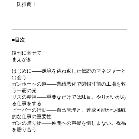
ー氏推薦！
■目次
復刊に寄せて
まえがき
はじめに――逆境を跳ね返した伝説のマネジャーと
出会う
ガンホーへの道――業績悪化で閉鎖寸前の工場を救
う一筋の光
リスの精神――重要なだけでは駄目。やりがいがあ
る仕事をする
ビーバーの行動――自己管理と、達成可能かつ挑戦
的な仕事の重要性
ガンの贈り物――仲間への声援を惜しまない。祝福
を贈り合う