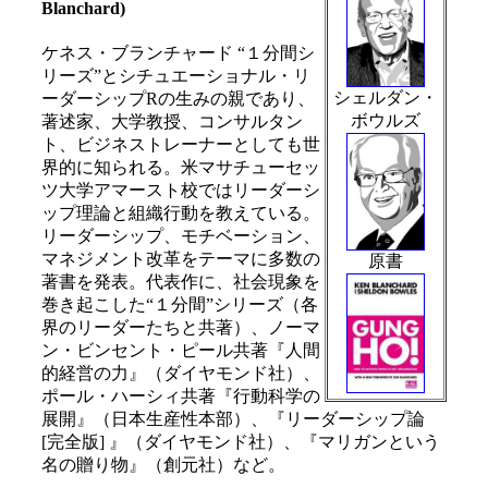
Blanchard)
ケネス・ブランチャード “１分間シ
リーズ”とシチュエーショナル・リ
シェルダン・
ーダーシップRの生みの親であり、
ボウルズ
著述家、大学教授、コンサルタン
ト、ビジネストレーナーとしても世
界的に知られる。米マサチューセッ
ツ大学アマースト校ではリーダーシ
ップ理論と組織行動を教えている。
リーダーシップ、モチベーション、
マネジメント改革をテーマに多数の
原書
著書を発表。代表作に、社会現象を
巻き起こした“１分間”シリーズ（各
界のリーダーたちと共著）、ノーマ
ン・ビンセント・ピール共著『人間
的経営の力』（ダイヤモンド社）、
ポール・ハーシィ共著『行動科学の
展開』（日本生産性本部）、『リーダーシップ論
[完全版] 』（ダイヤモンド社）、『マリガンという
名の贈り物』（創元社）など。