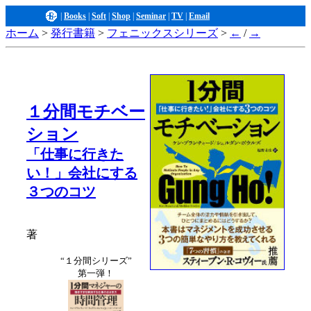
|
Books
|
Soft
|
Shop
|
Seminar
|
TV
|
Email
ホーム
>
発行書籍
>
フェニックスシリーズ
>
←
/
→
１分間モチベー
ション
「仕事に行きた
い！」会社にする
３つのコツ
著
“１分間シリーズ”
第一弾！