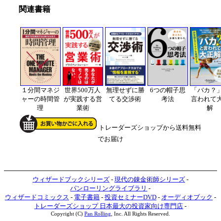
関連書籍
１分間マネジ
世界500万人
無理せずに勝
6つの帽子思
「バカ？
ャーの時間管
が実践する営
てる交渉術
考法
言われて
理
業術
解
トレーダーズショップから送料無料
でお届け
ウィザードブックシリーズ
-
現代の錬金術師シリーズ
-
パンローリングライブラリ
-
ウィザードコミックス
-
電子書籍
-
投資セミナーDVD
-
オーディオブック
-
トレーダーズショップ 日本最大の投資家向け専門店
-
Copyright (C)
Pan Rolling
, Inc. All Rights Reserved.