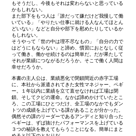
もそうだし、今後もそれは変わらないと思っている
かもしれない。
また部下をもつ人は「誰だって嫌だけど我慢して働
いている」「やりたい仕事に就ける人なんてほとん
どいない」などと自分や部下を慰めたりしているか
もしれない。
そうやって「世の中は理不尽なもの」「自分の力で
はどうにもならない」と諦め、慣習におとなしく従
って働き、働かせ続けるのは簡単だ。だが果たして
それが業績につながるだろうか。そこで働く人間は
幸せだろうか。
本書の主人公は、業績悪化で閉鎖間近の赤字工場
に、本社から派遣されてきた女性マネジャー、ペギ
ー。１年以内に業績を立て直せなければ工場は閉
鎖、そしてクビの運命。なかば諦めかけていたとこ
ろ、この工場にひとつだけ、全工場のなかでもダン
トツの成績を上げている課があることが分かった。
偶然その課のリーダーであるアンディと知り合った
ペギーは、ずば抜けたパフォーマンスを上げている
３つの秘訣を教えてもらうことになる。簡単にまと
めると以下のとおりだ。