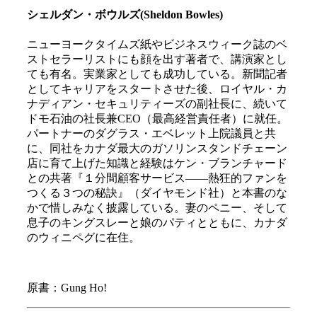
シェルダン・ボウルズ(Sheldon Bowles)
ニューヨークタイムズ紙やビジネスウィーク誌のベ
ストセラーリストにも顔を出す著者で、講演家とし
ても有名。実業家としても成功している。新聞記者
としてキャリアをスタートさせた後、ロイヤル・カ
ナディアン・セキュリティーズの副社長に、続いて
ドモ石油の社長兼CEO（最高経営責任者）に就任。
パートナーのダグラス・エベレット上院議員と共
に、同社をカナダ最大のガソリンスタンドチェーン
店に育て上げた知識と経験はケン・ブランチャード
との共著『１分間顧客サービス――熱狂的ファンを
つくる３つの秘訣』（ダイヤモンド社）と本書のな
かで惜しみなく披露している。妻のペニー、そして
息子のキングスレーと娘のパティとともに、カナダ
のウィニペグに在住。
原書：Gung Ho!