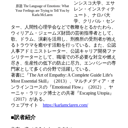
ンシスコ大学、エサ
原題 The Language of Emotions: What
レン・インスティテ
Your Feelings are Trying to Tell You by
ュート、ナロパ大
Karla McLaren
学、クリパル・セン
ター、人間性心理学会などで教鞭をとるかたわら、
ウィリアム・ジェームズ財団の芸術指導者として、
歌、ドラム、演劇を活用し、刑務所の受刑者が抱え
るトラウマを癒やす活動を行っている。また、公認
人事アドミニストレーター、公認キャリア開発ファ
シリテーターとして、職場での不必要な対立や燃え
尽き、生産性の低下の防止に尽力。エンパシーの専
門家として多くの分野で活躍している。
著書に『The Art of Empathy: A Complete Guide Life's
Most Essential Skill』（2013）、マルチメディア・オ
ンラインコースの『Emotional Flow』（2012）、ヤ
ーニャ・ラリック博士との共著『Escaping Utopia』
（2017）がある。
ウェブサイト
https://karlamclaren.com/
■訳者紹介