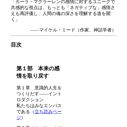
「カーラ・マクラーレンの感情に対するユニークで
共感的な視点は、もっとも「ネガティブな」感情さ
えも再評価し、人間の魂の深さを理解する道を開
く」
――マイケル・ミード（作家、神話学者）
目次
第１部 本来の感
情を取り戻す
第１章 意識的人生を
つくりだす――イント
ロダクション
私たちはみなエンパス
である（
立ち読みペー
ジ
）