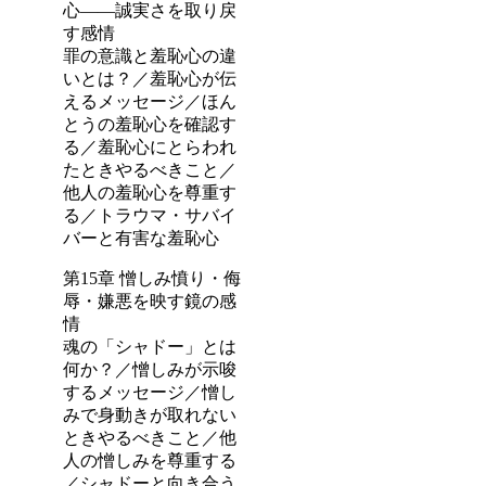
心――誠実さを取り戻
す感情
罪の意識と羞恥心の違
いとは？／羞恥心が伝
えるメッセージ／ほん
とうの羞恥心を確認す
る／羞恥心にとらわれ
たときやるべきこと／
他人の羞恥心を尊重す
る／トラウマ・サバイ
バーと有害な羞恥心
第15章 憎しみ憤り・侮
辱・嫌悪を映す鏡の感
情
魂の「シャドー」とは
何か？／憎しみが示唆
するメッセージ／憎し
みで身動きが取れない
ときやるべきこと／他
人の憎しみを尊重する
／シャドーと向き合う