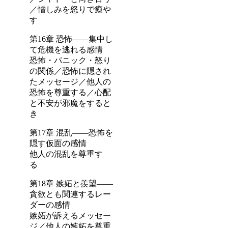
／憎しみを怒りで癒や
す
第16章 恐怖――集中し
て危機を逃れる感情
恐怖・パニック・怒り
の関係／恐怖に隠され
たメッセージ／他人の
恐怖を尊重する／心配
と不安が邪魔をすると
き
第17章 混乱――恐怖を
隠す仮面の感情
他人の混乱を尊重す
る
第18章 嫉妬と羨望――
貪欲とも関連するレー
ダーの感情
嫉妬が訴えるメッセー
ジ／他人の嫉妬を尊重