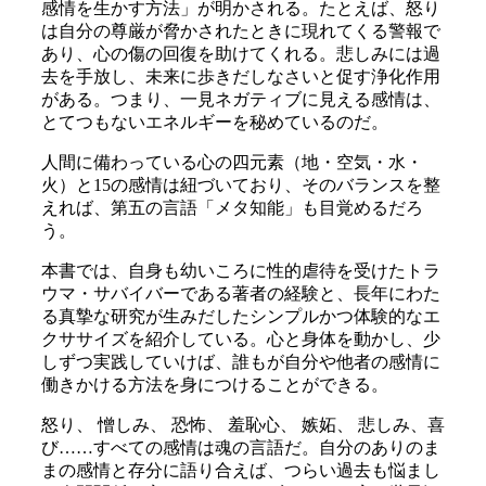
感情を生かす方法」が明かされる。たとえば、怒り
は自分の尊厳が脅かされたときに現れてくる警報で
あり、心の傷の回復を助けてくれる。悲しみには過
去を手放し、未来に歩きだしなさいと促す浄化作用
がある。つまり、一見ネガティブに見える感情は、
とてつもないエネルギーを秘めているのだ。
人間に備わっている心の四元素（地・空気・水・
火）と15の感情は紐づいており、そのバランスを整
えれば、第五の言語「メタ知能」も目覚めるだろ
う。
本書では、自身も幼いころに性的虐待を受けたトラ
ウマ・サバイバーである著者の経験と、長年にわた
る真摯な研究が生みだしたシンプルかつ体験的なエ
クササイズを紹介している。心と身体を動かし、少
しずつ実践していけば、誰もが自分や他者の感情に
働きかける方法を身につけることができる。
怒り、 憎しみ、 恐怖、 羞恥心、 嫉妬、 悲しみ、喜
び……すべての感情は魂の言語だ。自分のありのま
まの感情と存分に語り合えば、つらい過去も悩まし