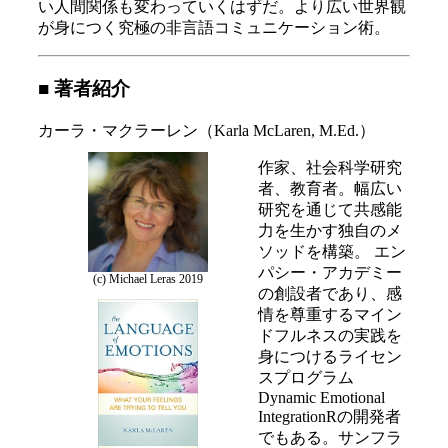
い人間関係も変わっていくはずだ。より広い世界観
が身につく究極の非言語コミュニケーション術。
■ 著者紹介
カーラ・マクラーレン（Karla McLaren, M.Ed.）
作家、社会科学研究
者、教育者。幅広い
研究を通じて共感能
力を生かす独自のメ
ソッドを構築。 エン
パシー・アカデミー
(c) Michael Leras 2019
の創設者であり、感
情を尊重するマイン
ドフルネスの実践を
身につけるライセン
スプログラム
Dynamic Emotional
IntegrationRの開発者
でもある。サンフラ