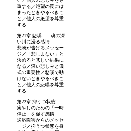
い／他人の悲しみを尊
重する／絶望の罠には
まったときやるべきこ
と／他人の絶望を尊重
する
第21章 悲嘆――魂の深
い川に浸る感情
悲嘆が告げるメッセー
ジ／「悲しまない」と
決めると悲しい結果に
なる／深い悲しみと儀
式の重要性／悲嘆で動
けないときやるべきこ
と／他人の悲嘆を尊重
する
第22章 抑うつ状態――
癒やしのための「一時
停止」を促す感情
適応障害からのメッセ
ージ／抑うつ状態を身