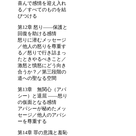
喜んで感情を迎え入れ
る／すべてのものを結
びつける
第12章 怒り――保護と
回復を助ける感情
怒りに潜むメッセージ
／他人の怒りを尊重す
る／怒りで行き詰まっ
たときやるべきこと／
激怒と憤怒にどう向き
合うか？／第三段階の
道への聖なる空間
第13章 無関心（アパ
シー）と退屈 ――怒り
の仮面となる感情
アパシーが秘めたメッ
セージ／他人のアパシ
ーを尊重する
第14章 罪の意識と羞恥