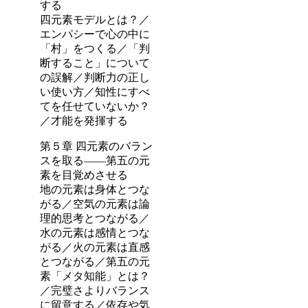
する
四元素モデルとは？／
エンパシーで心の中に
「村」をつくる／「判
断すること」について
の誤解／判断力の正し
い使い方／知性にすべ
てを任せていないか？
／才能を発揮する
第５章 四元素のバラン
スを取る――第五の元
素を目覚めさせる
地の元素は身体とつな
がる／空気の元素は論
理的思考とつながる／
水の元素は感情とつな
がる／火の元素は直感
とつながる／第五の元
素「メタ知能」とは？
／完璧さよりバランス
に留意する／依存や気