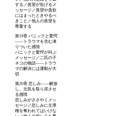
する／羨望が告げるメ
ッセージ／羨望や貪欲
にはまったときやるべ
きこと／他人の羨望を
尊重する
第19章 パニックと驚愕
――トラウマを含む凍
りついた感情
パニックと驚愕が叫ぶ
メッセージ／二匹の子
ネコの物語――トラウ
マの解決には運動が大
切
第20章 悲しみ――解放
し、元気を取り戻させ
る感情
悲しみがささやくメッ
セージ／悲しみに主導
権を奪われてはいけな