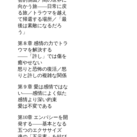
向かう旅――日常に戻
る旅／トラウマを越え
て帰還する場所／「最
後は素敵になるだろ
う」
第８章 感情の力でトラ
ウマを解決する
――「許し」では傷を
癒やせない
怒りと恐怖の復活／怒
りと許しの複雑な関係
第９章 愛は感情ではな
い――感情によく似た
感情より深い約束
愛は不変である
第10章 エンパシーを開
発する――基本となる
五つのエクササイズ
魂の「五元素」を結び