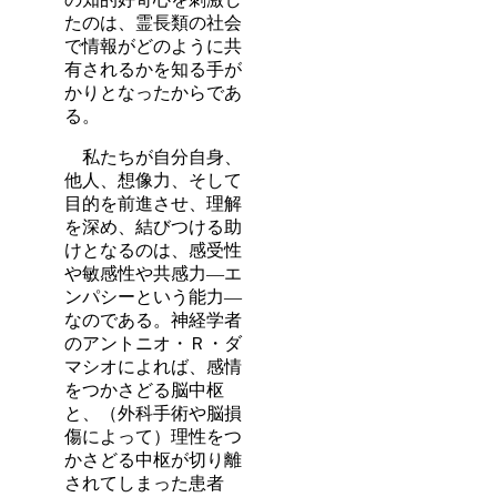
たのは、霊長類の社会
で情報がどのように共
有されるかを知る手が
かりとなったからであ
る。
私たちが自分自身、
他人、想像力、そして
目的を前進させ、理解
を深め、結びつける助
けとなるのは、感受性
や敏感性や共感力―エ
ンパシーという能力―
なのである。神経学者
のアントニオ・Ｒ・ダ
マシオによれば、感情
をつかさどる脳中枢
と、（外科手術や脳損
傷によって）理性をつ
かさどる中枢が切り離
されてしまった患者