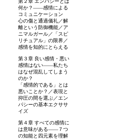
第２章 エンパシーとは
何か？――感情による
コミュニケーション
心の傷と通過儀礼／解
離という防御機能／ア
ニマルガール／「スピ
リチュアル」の限界／
感情を知的にとらえる
第３章 良い感情・悪い
感情はない――私たち
はなぜ混乱してしまう
のか？
「感情的である」とは
悪いことか？／表現と
抑圧の間を選ぶ／エン
パシーの基本エクササ
イズ
第４章 すべての感情に
は意味がある――７つ
の知能と四元素を理解