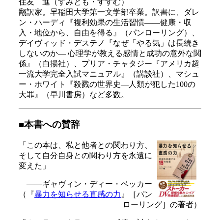
住友 進（すみとも・すすむ）
翻訳家。早稲田大学第一文学部卒業。訳書に、ダレ
ン・ハーディ『複利効果の生活習慣――健康・収
入・地位から、自由を得る』（パンローリング）、
デイヴィッド・デステノ『なぜ「やる気」は長続き
しないのか― 心理学が教える感情と成功の意外な関
係』（白揚社）、プリア・チャタジー『アメリカ超
一流大学完全入試マニュアル』（講談社）、マシュ
ー・ホワイト『殺戮の世界史―人類が犯した100の
大罪』（早川書房）など多数。
■本書への賛辞
「この本は、私と他者との関わり方、
そして自分自身との関わり方を永遠に
変えた」
――ギャヴィン・ディー・ベッカー
（『
暴力を知らせる直感の力
』［パン
ローリング］の著者）