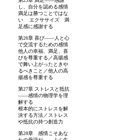
第25章 満足――感謝
し、自分を認める感情
満足は勝つことではな
い エクササイズ 満
足感に感謝する
第26章 喜び――人と心
で交流するための感情
他人の幸福、満足、喜
びを尊重する／高揚感
で舞い上がったときや
るべきこと／他人の高
揚感を尊重する
第27章 ストレスと抵抗
――感情の物理学を理
解する
根本的にストレスを解
決する方法／ストレス
や抵抗の持つ創造力
第28章 感情こそあな
たの母語だ――よく生