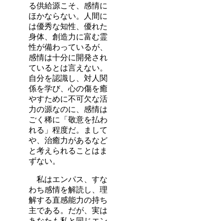
る供給源こそ、感情に
ほかならない。人間に
は優秀な知性、優れた
身体、創造力に富む霊
性が備わっているが、
感情は十分に開発され
ているとは言えない。
自分を認識し、対人関
係を学び、心の傷を癒
やすために不可欠な活
力の源なのに、感情は
ごく稀に「敬意を払わ
れる」程度だ。まして
や、治癒力があるなど
と考えられることはま
ずない。
私はエンパス、すな
わち感情を解読し、理
解する直感能力の持ち
主である。だが、実は
あなたも私と同じエン