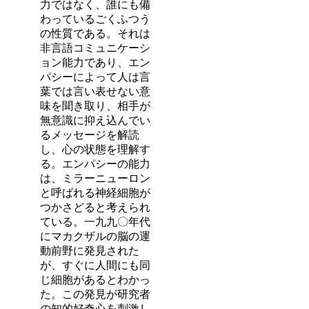
力ではなく、誰にも備
わっているごくふつう
の性質である。それは
非言語コミュニケーシ
ョン能力であり、エン
パシーによって人は言
葉では言い表せない意
味を聞き取り、相手が
無意識に抑え込んでい
るメッセージを解読
し、心の状態を理解す
る。エンパシーの能力
は、ミラーニューロン
と呼ばれる神経細胞が
つかさどると考えられ
ている。一九九〇年代
にマカクザルの脳の運
動前野に発見された
が、すぐに人間にも同
じ細胞があるとわかっ
た。この発見が研究者
の知的好奇心を刺激し