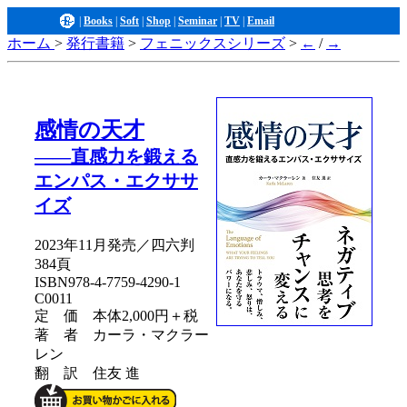
|
Books
|
Soft
|
Shop
|
Seminar
|
TV
|
Email
ホーム
>
発行書籍
>
フェニックスシリーズ
>
←
/
→
感情の天才
――直感力を鍛える
エンパス・エクササ
イズ
2023年11月発売／四六判
384頁
ISBN978-4-7759-4290-1
C0011
定 価 本体2,000円＋税
著 者 カーラ・マクラー
レン
翻 訳 住友 進