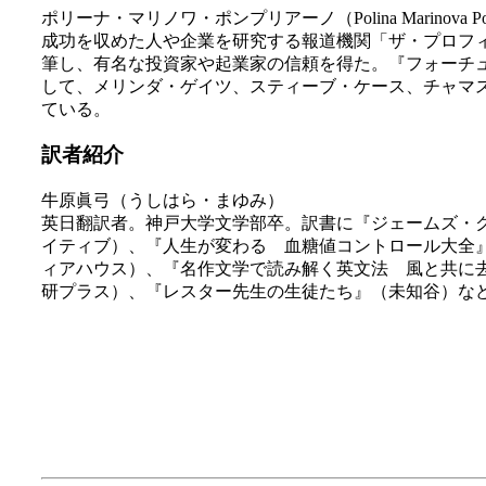
ポリーナ・マリノワ・ポンプリアーノ（Polina Marinova Pom
成功を収めた人や企業を研究する報道機関「ザ・プロフィ
筆し、有名な投資家や起業家の信頼を得た。『フォーチ
して、メリンダ・ゲイツ、スティーブ・ケース、チャマ
ている。
訳者紹介
牛原眞弓（うしはら・まゆみ）
英日翻訳者。神戸大学文学部卒。訳書に『ジェームズ・
イティブ）、『人生が変わる 血糖値コントロール大全』（か
ィアハウス）、『名作文学で読み解く英文法 風と共に去
研プラス）、『レスター先生の生徒たち』（未知谷）な