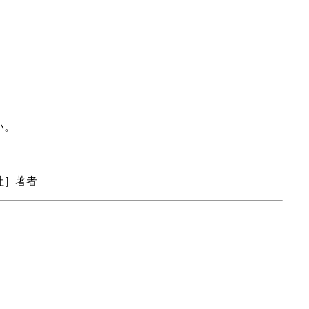
い。
社］著者