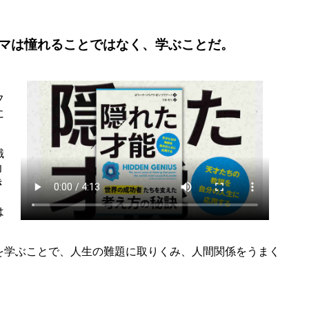
マは憧れることではなく、学ぶことだ。
フ
に
識
力
き
、
は
を学ぶことで、人生の難題に取りくみ、人間関係をうまく