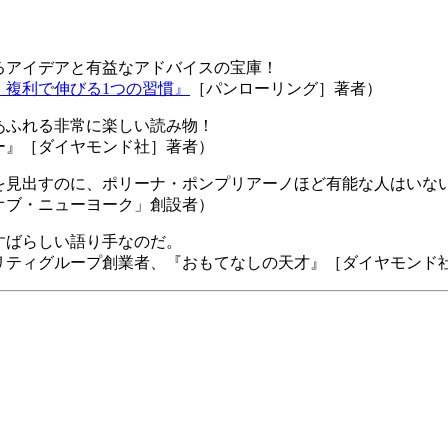
るアイデアと有益なアドバイスの宝庫！
 複利で伸びる1つの習慣』
［パンローリング］著者）
あふれる非常に楽しい読み物！
ー』［ダイヤモンド社］著者）
を見出すのに、ポリーナ・ポンプリアーノほど有能な人はいな
オブ・ニューヨーク」創設者）
すばらしい語り手なのだ。
リティグループ創業者、『おもてなしの天才』［ダイヤモンド