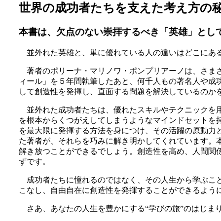
世界の成功者たちを支えた考え方の
本書は、欠点のない崇拝するべき「英雄」とし
並外れた英雄と、単に優れている人の違いはどこにあ
著者のポリーナ・マリノワ・ポンプリアーノは、さまざ
ィール」を５年間執筆したあと、何千人もの著名人や成
して創造性を発揮し、直面する問題を解決しているのか
並外れた成功者たちは、優れたスキルやテクニックを用
を根本からくつがえしてしまうようなマインドセットを持
を最大限に発揮する方法を身につけ、その活躍の原動力
た著者が、それらを巧みに解き明かしてくれています。本
解き放つことができるでしょう。創造性を高め、人間関
ずです。
成功者たちに憧れるのではなく、その人生から学ぶこと
こなし、自由自在に創造性を発揮することができるよう
さあ、あなたの人生を豊かにする“学びの旅”のはじま