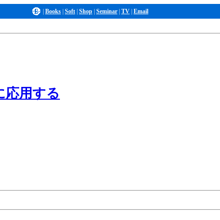
|
Books
|
Soft
|
Shop
|
Seminar
|
TV
|
Email
に応用する