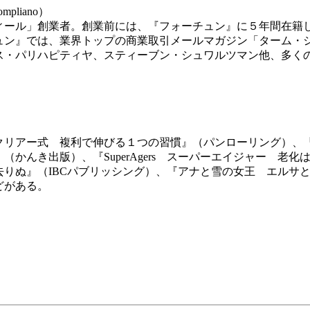
pliano）
ール」創業者。創業前には、『フォーチュン』に５年間在籍して
ュン』では、業界トップの商業取引メールマガジン「ターム・
ス・パリハピティヤ、スティーブン・シュワルツマン他、多く
クリアー式 複利で伸びる１つの習慣』（パンローリング）、『
んき出版）、『SuperAgers スーパーエイジャー 老化
りぬ』（IBCパブリッシング）、『アナと雪の女王 エルサ
どがある。