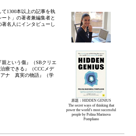
1300本以上の記事を執
シート」の著者兼編集者と
の著名人にインタビューし
親という傷』（SBクリエ
は治療できる』（CCCメデ
とアナ 真実の物語』（学
原題：HIDDEN GENIUS
The secret ways of thinking that
power the world’s most successful
people by Polina Marinova
Pompliano