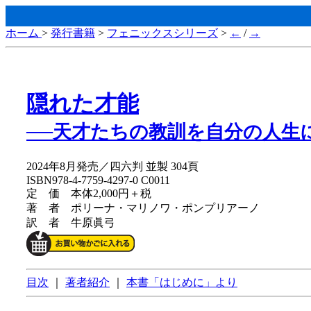
ホーム
>
発行書籍
>
フェニックスシリーズ
>
←
/
→
隠れた才能
──天才たちの教訓を自分の人生
2024年8月発売／四六判 並製 304頁
ISBN978-4-7759-4297-0 C0011
定 価 本体2,000円＋税
著 者 ポリーナ・マリノワ・ポンプリアーノ
訳 者 牛原眞弓
目次
｜
著者紹介
｜
本書「はじめに」より