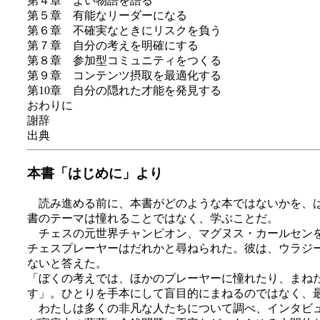
第４章 よい物語を語る
第５章 有能なリーダーになる
第６章 不確実なときにリスクを負う
第７章 自分の考えを明確にする
第８章 参加型コミュニティをつくる
第９章 コンテンツ摂取を最適化する
第10章 自分の隠れた才能を発見する
おわりに
謝辞
出典
本書「はじめに」より
読み進める前に、本書がどのような本ではないかを、は
書のテーマは憧れることではなく、学ぶことだ。
チェスの元世界チャンピオン、マグヌス・カールセンを
チェスプレーヤーはだれかと尋ねられた。彼は、ウラジ
ないと答えた。
「ぼくの考えでは、ほかのプレーヤーに憧れたり、まね
す」。ひとりを手本にして盲目的にまねるのではなく、
わたしは多くの非凡な人たちについて調べ、インタビュ