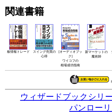
関連書籍
[オーディオブッ
板情報トレード
スイング売買の
新マーケットの
ク]
心得
魔術師
ワイコフの
相場成功指南
ウィザードブックシリ
パンローリ