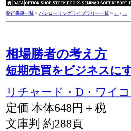
発行書籍一覧
>
パンローリングライブラリー一覧
>
←
/
→
相場勝者の考え方
短期売買をビジネスに
リチャード・D・ワイコ
定価 本体648円＋税
文庫判 約288頁