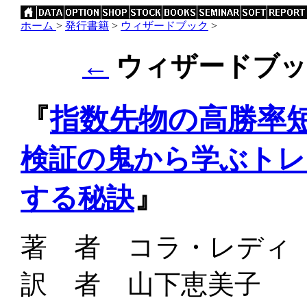
ホーム
>
発行書籍
>
ウィザードブック
>
←
ウィザードブック
『
指数先物の高勝率
検証の鬼から学ぶトレ
』
する秘訣
著 者 コラ・レディ
訳 者 山下恵美子