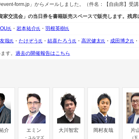
d@event-form.jp」からメールしました。（件名：【自由席】受
資家交流会」の当日券を書籍販売スペースで販売します。残席
HOU
・
岩本祐介
・
羽根英樹
氏
氏
氏
友哉
・
たけぞう
・
結喜たろう
・
高沢健太
・
成田博之
・
氏
氏
氏
氏
氏
います。
過去の開催報告はこちら
祐介
エミン
大川智宏
岡村友哉
片
・ユルマズ
（五