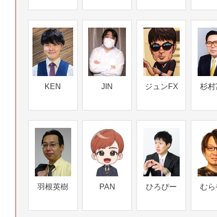
KEN
JIN
ジュンFX
杉村
羽根英樹
PAN
ひろぴー
むら