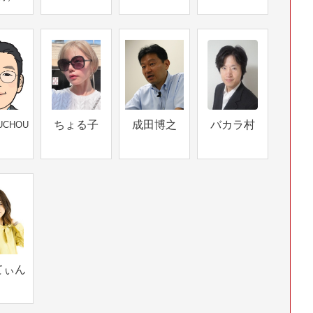
ちょる子
成田博之
バカラ村
UCHOU
てぃん