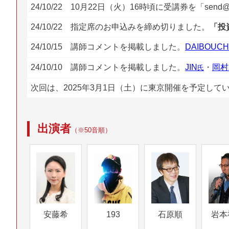
24/10/22 10月22日（火）16時頃に受講券を「sen
24/10/22 指定席のお申込みを締め切りました。
「投
24/10/15 講師コメントを掲載しました。
DAIBOUC
24/10/10 講師コメントを掲載しました。
JIN
・
岡村
氏
次回は、2025年3月1日（土）に東京開催を予定して
出演者
（※50音順）
安藤希
193
石原順
岩本