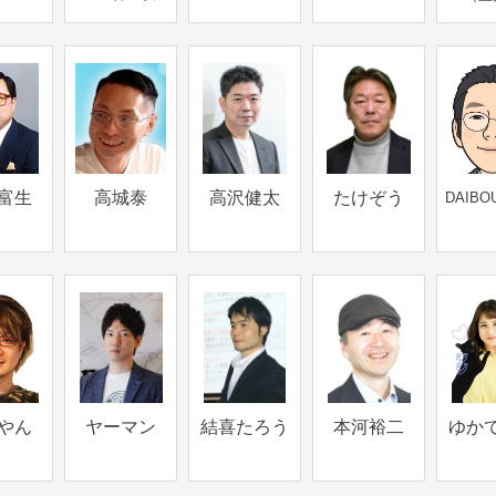
富生
高城泰
高沢健太
たけぞう
DAIBO
やん
ヤーマン
結喜たろう
本河裕二
ゆか