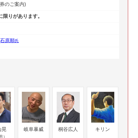
講券のご案内)
に限りがあります。
石原順
氏
山晃
岐阜暴威
桐谷広人
キリン
月）