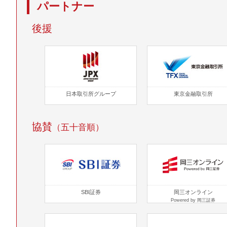
パートナー
後援
日本取引所グループ
東京金融取引所
協賛
（五十音順）
SBI証券
岡三オンライン
Powered by 岡三証券