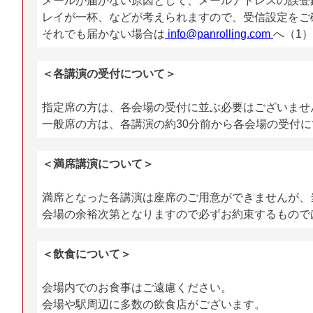
メールが届かない原因として、メールアドレスの誤登
レイが一杯、などが考えられますので、受信設定をご
それでも届かない場合は
info@panrolling.com
へ（1
＜各講演の受付について＞
指定席の方は、各会場の受付に並ぶ必要はございません
一般席の方は、各講演の約30分前から各会場の受付
＜満席講演について＞
満席となった各講演は座席のご用意ができませんが、
会場の余裕次第となりますので必ずお約束するもので
＜飲食について＞
会場内でのお食事はご遠慮ください。
会場や駅周辺に多数の飲食店がございます。