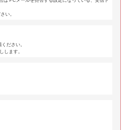
は PCメールを拒否する設定になっている、受信ト
ださい。
場ください。
しします。