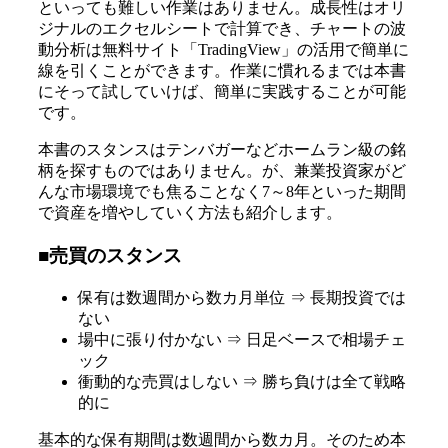
といっても難しい作業はありません。成長性はオリ
ジナルのエクセルシートで計算でき、チャートの波
動分析は無料サイト「TradingView」の活用で簡単に
線を引くことができます。作業に慣れるまでは本書
にそって試していけば、簡単に実践することが可能
です。
本書のスタンスはテンバガーなどホームラン級の銘
柄を探すものではありません。が、兼業投資家がど
んな市場環境でも焦ることなく7～8年といった期間
で資産を増やしていく方法も紹介します。
■売買のスタンス
保有は数週間から数カ月単位 ⇒ 長期投資では
ない
場中に張り付かない ⇒ 日足ベースで相場チェ
ック
衝動的な売買はしない ⇒ 勝ち負けは全て戦略
的に
基本的な保有期間は数週間から数カ月。そのため本