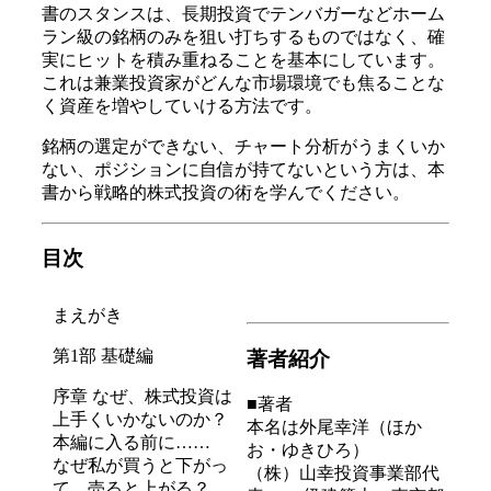
書のスタンスは、長期投資でテンバガーなどホーム
ラン級の銘柄のみを狙い打ちするものではなく、確
実にヒットを積み重ねることを基本にしています。
これは兼業投資家がどんな市場環境でも焦ることな
く資産を増やしていける方法です。
銘柄の選定ができない、チャート分析がうまくいか
ない、ポジションに自信が持てないという方は、本
書から戦略的株式投資の術を学んでください。
目次
まえがき
第1部 基礎編
著者紹介
序章 なぜ、株式投資は
■著者
上手くいかないのか？
本名は外尾幸洋（ほか
本編に入る前に……
お・ゆきひろ）
なぜ私が買うと下がっ
（株）山幸投資事業部代
て、売ると上がる？