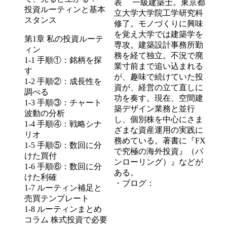
表 一級建築士。東京都
投資ルーティンと基本
立大学大学院工学研究科
スタンス
修了。モノづくりに興味
を覚え大学では建築学を
第1章 私の投資ルーテ
専攻。建築設計事務所勤
ィン
務を経て独立。不況で廃
1-1 手順①：銘柄を探
業寸前まで追い込まれる
す
が、趣味で続けていた投
1-2 手順②：成長性を
資が、経営の立て直しに
調べる
功を奏す。現在、空間建
1-3 手順③：チャート
築デザイン業務と並行
波動の分析
し、個別株を中心にさま
1-4 手順④：戦略シナ
ざまな資産運用の実践に
リオ
務めている。著書に『FX
1-5 手順⑤：数回に分
で究極の海外投資』（パ
けた買付
ンローリング）』などが
1-6 手順⑥：数回に分
ある。
けた利確
・ブログ：
1-7 ルーティン補足と
売買テンプレート
1-8 ルーティンまとめ
コラム 株式投資で必要