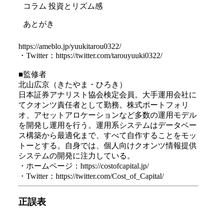
コラム 投資とリズム感
あとがき
https://ameblo.jp/yuukitarou0322/
・Twitter：https://twitter.com/tarouyuuki0322/
■監修者
北山広京（きたやま・ひろき）
日本証券アナリスト協会検定会員。大手運用会社に
てクオンツ責任者として勤務。株式ポートフォリ
オ、アセットアロケーションなど多数の運用モデル
を開発し運用を行う。運用系システムはデータベー
ス構築から最適化まで、すべて自作することをモッ
トーとする。自身では、個人向けクオンツ情報提供
システムの開発に注力している。
・ホームページ：https://costofcapital.jp/
・Twitter：https://twitter.com/Cost_of_Capital/
正誤表