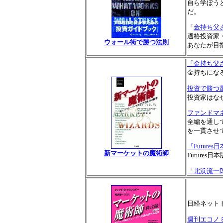
自ら学ぼう
だ。
「
金持ち父
適格投資家
ウォール街で勝つ法則
あなたが目
「金持ち父
金持ちにな
投資で勝つ
投資家はな
ファンドマ
全編を通し
を一貫させ
『Futures
新マーケットの魔術師
Future
「北浜流一
日経ネットト
週刊エコノミ