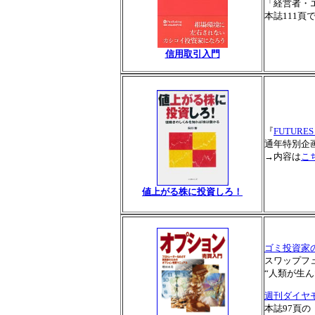
「経営者・
本誌111頁
信用取引入門
『
FUTURES
通年特別企
→内容は
こ
値上がる株に投資しろ！
ゴミ投資家
スワップフ
“人類が生
週刊ダイヤ
本誌97頁の