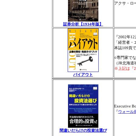
アクサ・ロ
証券分析【1934年版】
『2002年1
「経営者・
本誌109頁
○専門家で
（JR北海道
※上記は『2
バイアウト
Executive
『
ウォール
間違いだらけの投資法選び