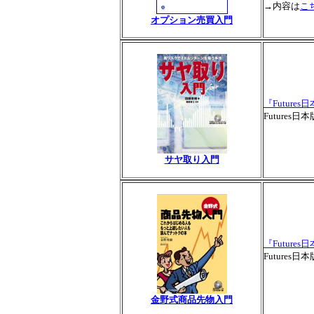
→内容は
こ
オプション売買入門
『Futures
Future
サヤ取り入門
『Futures
Future
金野式商品先物入門