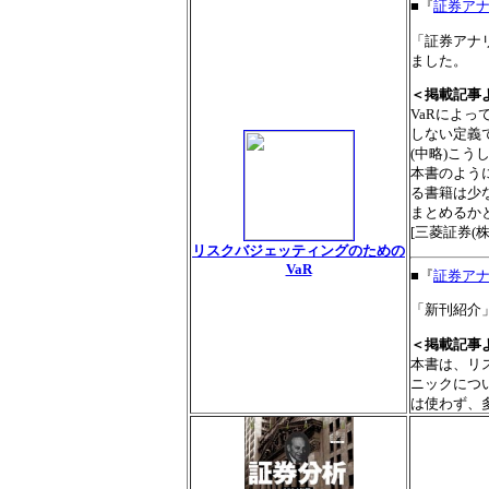
■『
証券アナリ
「証券アナリ
ました。
＜掲載記事
VaRによ
しない定義
(中略)こ
本書のよう
る書籍は少
まとめるか
[三菱証券(
リスクバジェッティングのための
VaR
■『
証券アナリ
「新刊紹介」
＜掲載記事
本書は、リ
ニックにつ
は使わず、