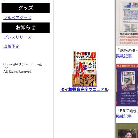
グッズ
ブルベアグッズ
お知らせ
プレスリリース
出版予定
「魅惑のタ
掲載記事
Copyright (C) Pan Rolling,
Inc.
All Rights Reserved.
タイ株投資完全マニュアル
「BRICs
掲載記事