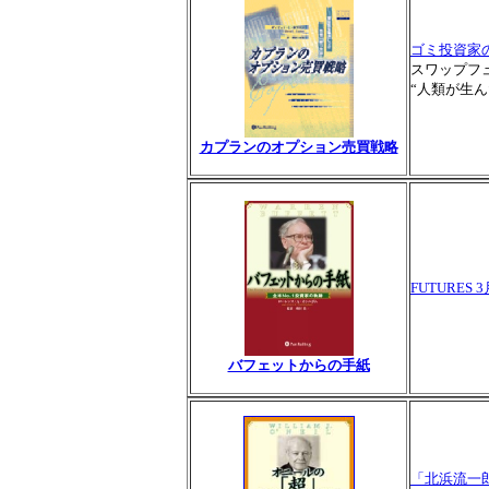
ゴミ投資家
スワップフ
“人類が生
カプランのオプション売買戦略
FUTURES 
バフェットからの手紙
「北浜流一