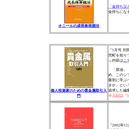
「金持ち父
金持ちにな
オニールの成長株発掘法
『1月号 月間
兜町を知り
→内容は
こ
「原油」「
め、このシ
最初に学ぶ
きか」とい
追求した編
個人投資家のための貴金属取引入
※上記は『1
門
『2002年1