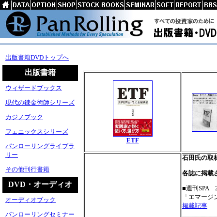
出版書籍DVDトップへ
出版書籍
ウィザードブックス
現代の錬金術師シリーズ
カジノブック
フェニックスシリーズ
ETF
パンローリングライブラ
リー
石田氏の取
その他刊行書籍
各誌に掲載
DVD・オーディオ
■週刊SPA 
「エマージン
オーディオブック
掲載記事
パンローリングセミナー