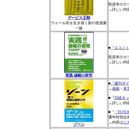
投資本のカ
→詳しい内
デービス王朝
ウォール街を生き抜く影の投資家
一族
■
『エコノミ
投資本のカ
→詳しい内
実践 値幅の研究
■
『週刊ダイ
→
表紙
・
本
■『
日経ネット
→詳しい内
■『
「FUTUR
通年特別企
→内容は
こ
ゾーン