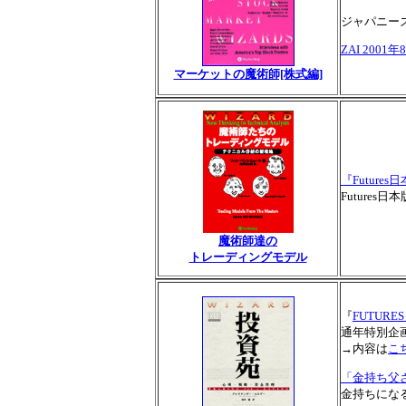
ジャパニー
ZAI 2001
マーケットの魔術師[株式編]
『Futures
Future
魔術師達の
トレーディングモデル
『
FUTURES
通年特別企
→内容は
こ
「金持ち父
金持ちにな