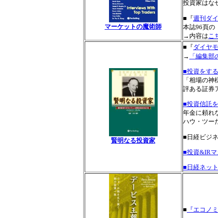
投資家はな
■『
週刊ダイ
マーケットの魔術師
本誌96頁の
→内容は
こ
■『
ダイヤモン
→
「編集部
■投資をす
「相場の神
評ある証券
■投資信託
年金に頼れ
ハウ・ツー
■日経ビジネ
賢明なる投資家
■投資&IRマ
■日経ネット
■
『エコノミ