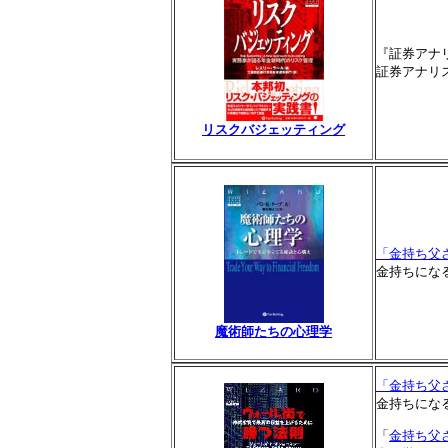
『証券アナ
証券アナリ
リスクバジェッティング
「金持ち父
金持ちにな
魔術師たちの心理学
「金持ち父
金持ちにな
「
金持ち父