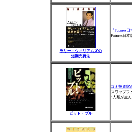
『Futures
Future
ラリー・ウィリアムズの
短期売買法
ゴミ投資家
スワップフ
“人類が生
ピット・ブル