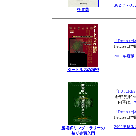
あるじゃん 2
投資苑
『Futures
Future
2000年度
タートルズの秘密
『
FUTURES
通年特別企
→内容は
こ
『Futures
Future
2000年度
魔術師リンダ・ラリーの
短期売買入門