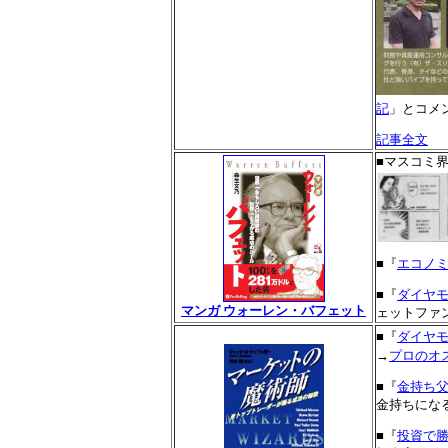
記
」とコメ
記事全文
■マスコミ
■『
エコノミ
■『
ダイヤモン
マンガ ウォーレン・バフェット
ェットファ
■『
ダイヤモン
→
プロのオ
■『
金持ち
金持ちにな
■『
投資で