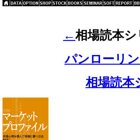
←
相場読本シリ
パンローリング
相場読本