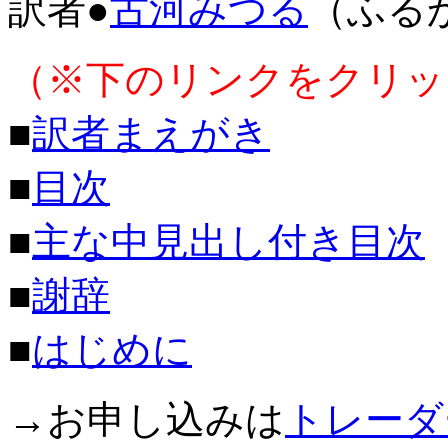
訳者●
古河みつる
（ふる
（※下のリンクをクリッ
■
訳者まえがき
■
目次
■
主な中見出し付き目次
■
謝辞
■
はじめに
→お申し込みは
トレーダ