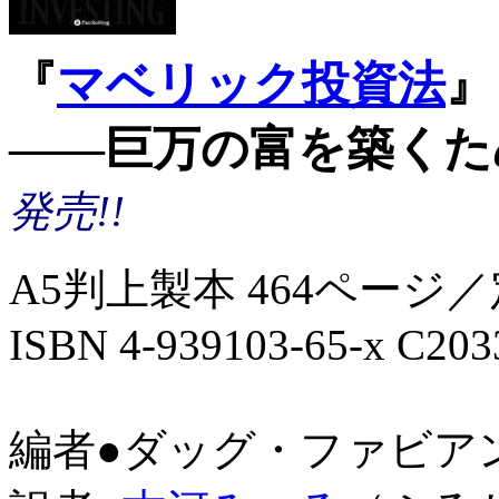
『
マベリック投資法
』
――巨万の富を築くた
発売!!
A5判上製本 464ページ／定
ISBN 4-939103-65-x C203
編者●ダッグ・ファビアン（D