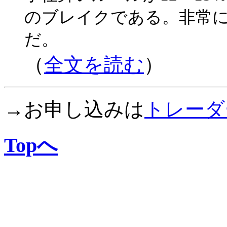
のブレイクである。非常
だ。
（
全文を読む
）
→お申し込みは
トレーダ
Topへ