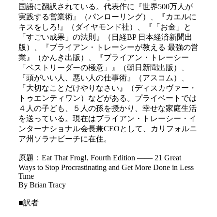
国語に翻訳されている。代表作に『世界500万人が
実践する営業術』（パンローリング）、『カエルに
キスをしろ!』（ダイヤモンド社）、『「お金」と
「すごい成果」の法則』（日経BP 日本経済新聞出
版）、『ブライアン・トレーシーが教える 最強の営
業』（かんき出版）、『ブライアン・トレーシー
「ベストリーダーの極意」』（朝日新聞出版）、
『頭がいい人、悪い人の仕事術』（アスコム）、
『大切なことだけやりなさい』（ディスカヴァー・
トゥエンティワン）などがある。プライベートでは
４人の子ども、５人の孫を授かり、幸せな家庭生活
を送っている。現在はブライアン・トレーシー・イ
ンターナショナル会長兼CEOとして、カリフォルニ
ア州ソラナビーチに在住。
原題：Eat That Frog!, Fourth Edition ―― 21 Great
Ways to Stop Procrastinating and Get More Done in Less
Time
By Brian Tracy
■訳者