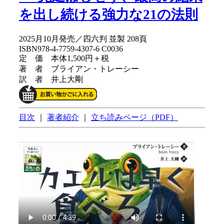
を出し続ける強力な21の法則
2025月10月発売／四六判 並製 208頁
ISBN978-4-7759-4307-6 C0036
定 価 本体1,500円＋税
著 者 ブライアン・トレーシー
訳 者 井上大剛
目次
｜
著者紹介
｜
立ち読みページ（PDF）