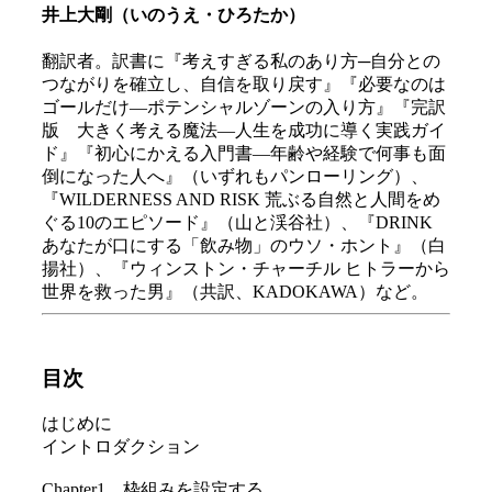
井上大剛（いのうえ・ひろたか）
翻訳者。訳書に『考えすぎる私のあり方─自分との
つながりを確立し、自信を取り戻す』『必要なのは
ゴールだけ―ポテンシャルゾーンの入り方』『完訳
版 大きく考える魔法―人生を成功に導く実践ガイ
ド』『初心にかえる入門書―年齢や経験で何事も面
倒になった人へ』（いずれもパンローリング）、
『WILDERNESS AND RISK 荒ぶる自然と人間をめ
ぐる10のエピソード』（山と渓谷社）、『DRINK
あなたが口にする「飲み物」のウソ・ホント』（白
揚社）、『ウィンストン・チャーチル ヒトラーから
世界を救った男』（共訳、KADOKAWA）など。
目次
はじめに
イントロダクション
Chapter1 枠組みを設定する