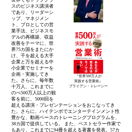
スのビジネス講演者
であり、リーダーシ
ップ、マネジメン
ト、プロとしての営
業手法、ビジネスモ
デルの再構築、収益
改善をテーマに、世
界75カ国をまたにか
け、千を超える大手
企業と万を超える中
小企業でセミナーを
企画・実施してき
『世界500万人が
た。さらに、毎年数
実践する営業術』
ブライアン・トレーシー
十万人、これまでに
のべ500万人以上の観
客を前に、5000回を
超える講演・プレゼンテーションをおこなってき
た。さらに、ハイテンポでエンターテインメント性
豊かな、動画ベースのトレーニングプログラムを、
38カ国で提供している。 また、ベストセラー作家で
もあり、これまでに94冊を超える著書を発表。57カ