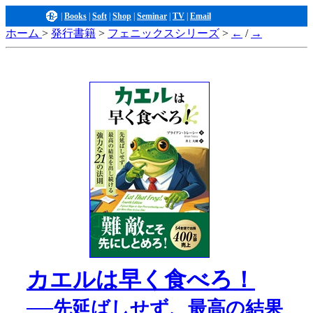
|
Books
|
Soft
|
Shop
|
Seminar
|
TV
|
Email
ホーム
>
発行書籍
>
フェニックスシリーズ
>
←
/
→
カエルは早く食べろ！
──先延ばしせず、最高の結果