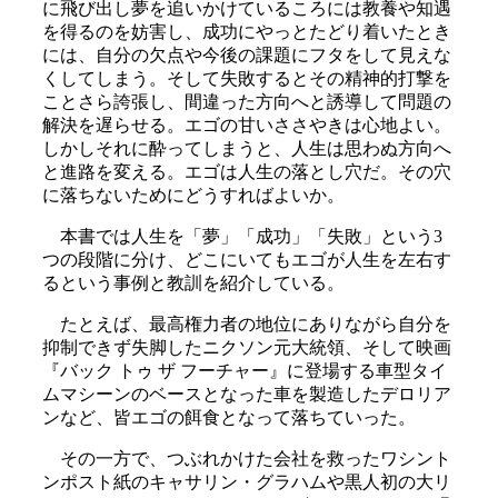
に飛び出し夢を追いかけているころには教養や知遇
を得るのを妨害し、成功にやっとたどり着いたとき
には、自分の欠点や今後の課題にフタをして見えな
くしてしまう。そして失敗するとその精神的打撃を
ことさら誇張し、間違った方向へと誘導して問題の
解決を遅らせる。エゴの甘いささやきは心地よい。
しかしそれに酔ってしまうと、人生は思わぬ方向へ
と進路を変える。エゴは人生の落とし穴だ。その穴
に落ちないためにどうすればよいか。
本書では人生を「夢」「成功」「失敗」という3
つの段階に分け、どこにいてもエゴが人生を左右す
るという事例と教訓を紹介している。
たとえば、最高権力者の地位にありながら自分を
抑制できず失脚したニクソン元大統領、そして映画
『バック トゥ ザ フーチャー』に登場する車型タイ
ムマシーンのベースとなった車を製造したデロリア
ンなど、皆エゴの餌食となって落ちていった。
その一方で、つぶれかけた会社を救ったワシント
ンポスト紙のキャサリン・グラハムや黒人初の大リ