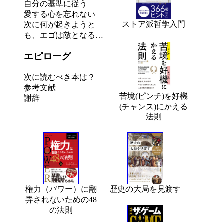
自分の基準に従う
愛する心を忘れない
ストア派哲学入門
次に何が起きようと
も、エゴは敵となる…
エピローグ
次に読むべき本は？
参考文献
苦境(ピンチ)を好機
謝辞
(チャンス)にかえる
法則
権力（パワー）に翻
歴史の大局を見渡す
弄されないための48
の法則