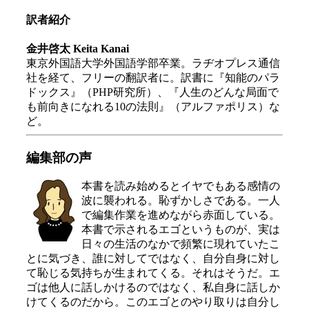
訳者紹介
金井啓太 Keita Kanai
東京外国語大学外国語学部卒業。ラヂオプレス通信
社を経て、フリーの翻訳者に。訳書に『知能のパラ
ドックス』（PHP研究所）、『人生のどんな局面で
も前向きになれる10の法則』（アルファポリス）な
ど。
編集部の声
本書を読み始めるとイヤでもある感情の
波に襲われる。恥ずかしさである。一人
で編集作業を進めながら赤面している。
本書で示されるエゴというものが、実は
日々の生活のなかで頻繁に現れていたこ
とに気づき、誰に対してではなく、自分自身に対し
て恥じる気持ちが生まれてくる。それはそうだ。エ
ゴは他人に話しかけるのではなく、私自身に話しか
けてくるのだから。このエゴとのやり取りは自分し