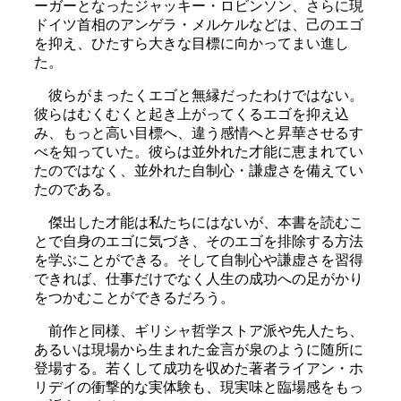
ーガーとなったジャッキー・ロビンソン、さらに現
ドイツ首相のアンゲラ・メルケルなどは、己のエゴ
を抑え、ひたすら大きな目標に向かってまい進し
た。
彼らがまったくエゴと無縁だったわけではない。
彼らはむくむくと起き上がってくるエゴを抑え込
み、もっと高い目標へ、違う感情へと昇華させるす
べを知っていた。彼らは並外れた才能に恵まれてい
たのではなく、並外れた自制心・謙虚さを備えてい
たのである。
傑出した才能は私たちにはないが、本書を読むこ
とで自身のエゴに気づき、そのエゴを排除する方法
を学ぶことができる。そして自制心や謙虚さを習得
できれば、仕事だけでなく人生の成功への足がかり
をつかむことができるだろう。
前作と同様、ギリシャ哲学ストア派や先人たち、
あるいは現場から生まれた金言が泉のように随所に
登場する。若くして成功を収めた著者ライアン・ホ
リデイの衝撃的な実体験も、現実味と臨場感をもっ