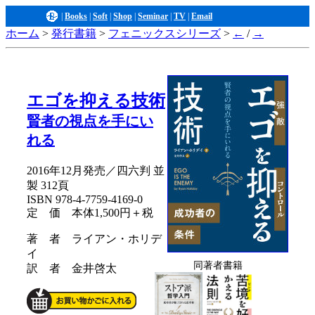
|
Books
|
Soft
|
Shop
|
Seminar
|
TV
|
Email
ホーム
>
発行書籍
>
フェニックスシリーズ
>
←
/
→
エゴを抑える技術
賢者の視点を手にい
れる
2016年12月発売／四六判 並
製 312頁
ISBN 978-4-7759-4169-0
定 価 本体1,500円＋税
著 者 ライアン・ホリデ
イ
同著者書籍
訳 者 金井啓太