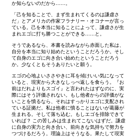
か知らないのだから……。
「己を知ることで、まず生まれてくるのは謙虚さ
だ」とアメリカの作家フラナリー・オコナーが言っ
ている。己を本当に知ることによって、謙虚さが生
まれエゴに打ち勝つことができる……と。
そうであるなら、本書を読みながら赤面した私は、
自分を本当に知り始めたということだろうか。そし
て自身のエゴに向き合い始めたということだろう
か。少なくともそうありたいと願う。
エゴの心地よいささやきに耳を傾けいい気になって
いると、現実から大きなしっぺ返しを食らう。『お
前はだれよりもスゴイ』と言われたはずなのに、実
際にはそう評価されない。もし他者からの評価がな
いことを憤るなら、それはすっかりエゴに支配され
ている証拠だ。私は他者に憤ることはないが葛藤が
生まれる。そして落ち込む。もしエゴを排除できて
いれば？ この苦しみは生まれてこないはずだ。謙虚
に自身の実力と向き合い、前向きな気持ちで努力を
つづけるだろう。理論上はそうなる。果たして現実