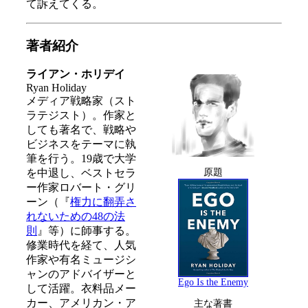
て訴えてくる。
著者紹介
ライアン・ホリデイ
Ryan Holiday
メディア戦略家（スト
ラテジスト）。作家と
しても著名で、戦略や
ビジネスをテーマに執
筆を行う。19歳で大学
を中退し、ベストセラ
原題
ー作家ロバート・グリ
ーン（『
権力に翻弄さ
れないための48の法
則
』等）に師事する。
修業時代を経て、人気
作家や有名ミュージシ
ャンのアドバイザーと
Ego Is the Enemy
して活躍。衣料品メー
カー、アメリカン・ア
主な著書