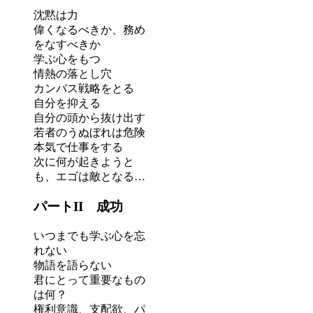
沈黙は力
偉くなるべきか、務め
をなすべきか
学ぶ心をもつ
情熱の落とし穴
カンバス戦略をとる
自分を抑える
自分の頭から抜け出す
若者のうぬぼれは危険
本気で仕事をする
次に何が起きようと
も、エゴは敵となる…
パートII 成功
いつまでも学ぶ心を忘
れない
物語を語らない
君にとって重要なもの
は何？
権利意識、支配欲、パ