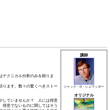
講師
はテクニカル分析のみを頼りま
語ります。数々の驚くべきストー
ジャック・D・シュワッガー
オリジナル
やしていませんか？ 人には得意
、得意でないものに関してはそう