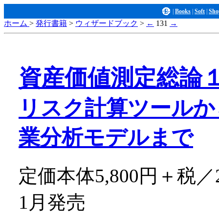
|
Books
|
Soft
|
Sho
ホーム
>
発行書籍
>
ウィザードブック
>
←
131
→
資産価値測定総論
リスク計算ツールか
業分析モデルまで
定価本体5,800円＋税／2
1月発売