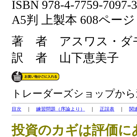
ISBN 978-4-7759-7097
A5判 上製本 608ページ
著 者 アスワス・ダ
訳 者 山下恵美子
トレーダーズショップから
目次
｜
練習問題（序論より）
｜
正誤表
｜
関
投資のカギは評価に