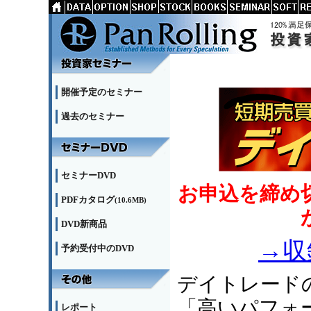
開催予定のセミナー
過去のセミナー
セミナーDVD
お申込を締め
PDFカタログ
(10.6MB)
DVD新商品
→収
予約受付中のDVD
デイトレード
「高いパフォ
レポート