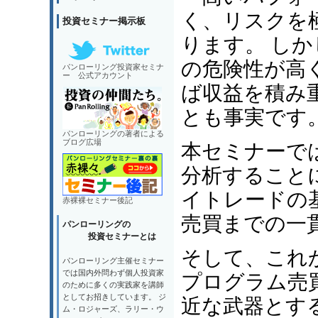
く、リスクを
投資セミナー掲示板
ります。 し
の危険性が高
パンローリング投資家セミナ
ー 公式アカウント
ば収益を積み
とも事実です
パンローリングの著者による
ブログ広場
本セミナーで
分析すること
イトレードの
赤裸裸セミナー後記
売買までの一
パンローリングの
投資セミナーとは
そして、これ
パンローリング主催セミナー
では国内外問わず個人投資家
プログラム売
のために多くの実践家を講師
としてお招きしています。 ジ
近な武器とす
ム・ロジャーズ、ラリー・ウ