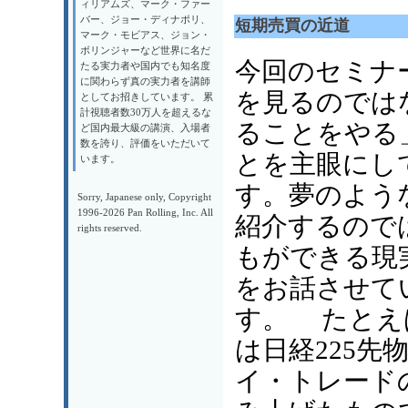
ィリアムズ、マーク・ファー
バー、ジョー・ディナポリ、
短期売買の近道
マーク・モビアス、ジョン・
ボリンジャーなど世界に名だ
今回のセミナ
たる実力者や国内でも知名度
に関わらず真の実力者を講師
を見るのでは
としてお招きしています。 累
計視聴者数30万人を超えるな
ることをやる
ど国内最大級の講演、入場者
数を誇り、評価をいただいて
とを主眼にし
います。
す。夢のよう
Sorry, Japanese only, Copyright
1996-2026 Pan Rolling, Inc. All
紹介するので
rights reserved.
もができる現
をお話させて
す。 たとえ
は日経225先
イ・トレード