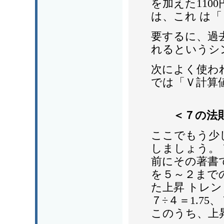
を加えた110
は、これ は
要するに、過去
れるというシ
次によく使わ
では「Ｖ計算
＜７の法
ここでもう少
しましょう。
前にその著書
を５～２まで
た上昇 トレン
７÷４＝1.75
このうち、上