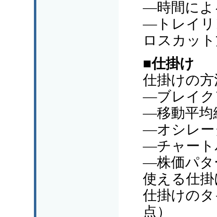
―時間によ
―トレイリ
ロスカット
■仕掛け
仕掛けの方
―ブレイク
―移動平均
―オシレー
―チャート
―株価パタ
使える仕掛
仕掛けのタ
点）