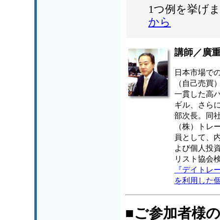
1つ例を挙げ
から
講師／廣
日本市場で
（自己売買
一貫した高パ
ギル、さらに
部次長。同社
（株）トレ
員として、
よび個人投
リスト協会
『デイトレ
を利用した
■ご参加者様