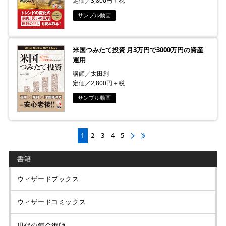
定価／3,800円＋税
サンプル動画
米国つみたて投資 月3万円で3000万円の資産
運用
講師／太田創
定価／2,800円＋税
サンプル動画
1
2
3
4
5
書籍
ウィザードブックス
ウィザードコミックス
現代の錬金術師