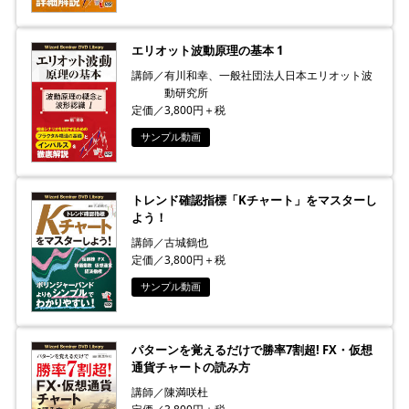
エリオット波動原理の基本 1
講師／有川和幸、一般社団法人日本エリオット波
動研究所
定価／3,800円＋税
サンプル動画
トレンド確認指標「Kチャート」をマスターし
よう！
講師／古城鶴也
定価／3,800円＋税
サンプル動画
パターンを覚えるだけで勝率7割超! FX・仮想
通貨チャートの読み方
講師／陳満咲杜