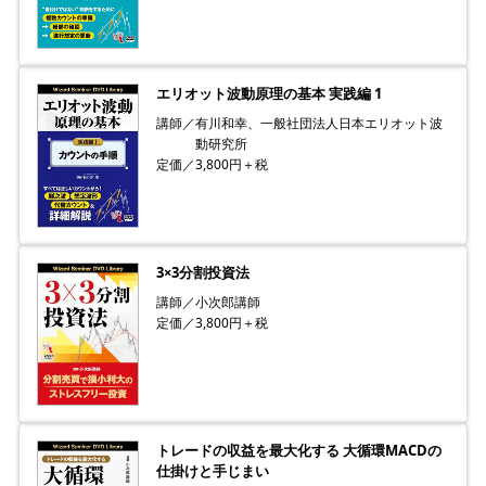
エリオット波動原理の基本 実践編 1
講師／有川和幸、一般社団法人日本エリオット波
動研究所
定価／3,800円＋税
3×3分割投資法
講師／小次郎講師
定価／3,800円＋税
トレードの収益を最大化する 大循環MACDの
仕掛けと手じまい