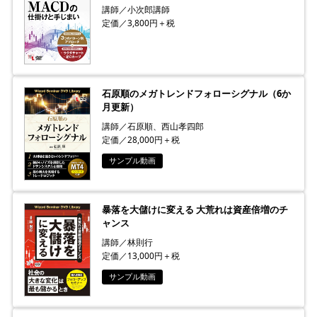
講師／小次郎講師
定価／3,800円＋税
石原順のメガトレンドフォローシグナル（6か
月更新）
講師／石原順、西山孝四郎
定価／28,000円＋税
サンプル動画
暴落を大儲けに変える 大荒れは資産倍増のチ
ャンス
講師／林則行
定価／13,000円＋税
サンプル動画