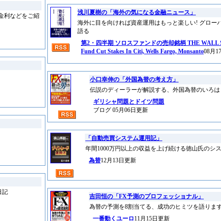
浅川夏樹の「海外の気になる金融ニュース」
金利などをご紹
海外に目を向ければ資産運用はもっと楽しい! グロー
語る
第2・四半期 ソロスファンドの売却銘柄 THE WALL STRE
Fund Cut Stakes In Citi, Wells Fargo, Monsanto
08月
小口幸伸の「外国為替の考え方」
伝説のディーラーが解説する、外国為替のいろは
ギリシャ問題とドイツ問題
ブログ 05月06日更新
「自動売買システム運用記」
年間1000万円以上の収益を上げ続ける徳山氏のシ
為替
12月13日更新
日記
吉田恒の「FX予測のプロフェッショナル」
為替の予測を8割当てる、成功のヒミツを語りま
一番動くユーロ
11月15日更新