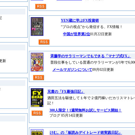
記
YEN蔵に学ぶFX投資術
“プロの視点”から発信する、FX情報！
中国が世界第2位
01月22日更新
斉藤学のサラリーマンでもできる「マナブ式FX」
日更新
普段仕事をしている普通のサラリーマンが1年で6,0
メールマガジンについて
09月02日更新
！
兄貴の「FX最強日記」
酒田五法を駆使して１年で２億円稼いだカリスマトレ
記！
300人限定！1週間無料お試しサービス開始！
ブログ 05月14日更新
けむ。の「板読みデイトレード術実践日記」