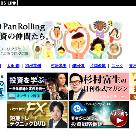
加
｜
太田 創
｜
羽根英樹
｜
村居孝美
｜
鎌田傳
｜
片岡俊博
｜
ニック
｜
青