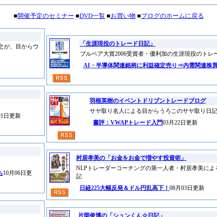
■
開催予定のセミナー
■
DVD一覧
■
お買い物
■
ブログのホームに戻る
「生涯現役のトレード日記」
之が、目からウ
ブルベア大賞2006受賞者・優利加の生涯現役のトレ
AI・半導体関連銘柄に利益確定売り⇒内需関連株
羽根英樹のイベントドリブントレードブログ
サヤ取り名人による目からうろこのサヤ取り日
01日更新
書評：VWAPトレード入門
03月22日更新
村居孝美の「お金をお金で増やす投資術」
NLPトレーダーコーチングの第一人者・村居孝美に
ち
10月06日更
記
日経225大幅反発＆ドル円乱高下！
08月03日更新
片岡俊博の「シュンくん☆日記」