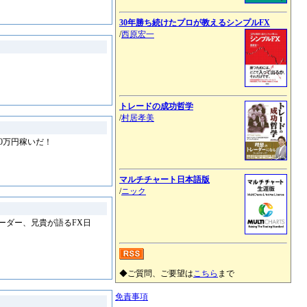
30年勝ち続けたプロが教えるシンプルFX
/
西原宏一
トレードの成功哲学
/
村居孝美
00万円稼いだ！
マルチチャート日本語版
/
ニック
ーダー、兄貴が語るFX日
◆ご質問、ご要望は
こちら
まで
免責事項