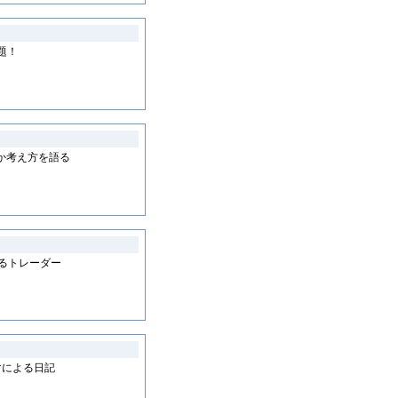
題！
か考え方を語る
るトレーダー
マによる日記