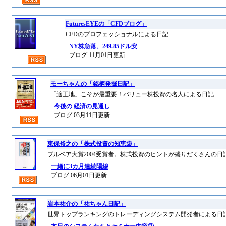
FuturesEYEの「CFDブログ」
CFDのプロフェッショナルによる日記
NY株急落、249.85ドル安
ブログ 11月01日更新
モーちゃんの「銘柄発掘日記」
「適正地」こそが最重要！バリュー株投資の名人による日記
今後の 経済の見通し
ブログ 03月11日更新
東保裕之の「株式投資の知恵袋」
ブルベア大賞2004受賞者。株式投資のヒントが盛りだくさんの日
一緒に3カ月連続陽線
ブログ 06月01日更新
岩本祐介の「祐ちゃん日記」
世界トップランキングのトレーディングシステム開発者による日