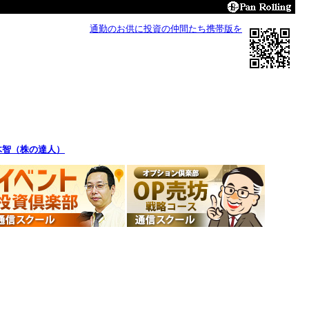
通勤のお供に投資の仲間たち携帯版を
木智（株の達人）