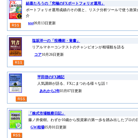
結喜たろうの「究極のFXポートフォリオ運用」
ポートフォリオ運用成績のその後と、リスク分析ツールで使う政策
介
test
09月13日更新
塩坂洋一の「投機術・覚書」
リアルマネーコンテストのチャンピオンが相場観を語る
コア
10月26日更新
平田啓のFX雑記
人気講師が語る、FXにまつわる様々な話！
あれから2年
03月07日更新
「株式市場観察日記」
藤ノ井俊樹。わずか10歳から投資家の第一歩を踏み出したプロの
GW相場
05月01日更新