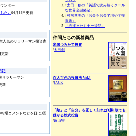
↑
太田 創の「英語で読み解くクール
ラウンダー
な世界金融経済」
ました。
04月14日更新
↑
村居孝美の「お金をお金で増やす投
資術」
「赤裸々セミナー後記」
仲間たちの新着商品
で大人気のサラリーマン投資家
米国つみたて投資
/
太田創
1日更新
日記
腕サラリーマン
百人百色の投資法 Vol.1
/
JACK
日更新
「敵」と「自分」を正しく知れば1勝1敗でも
や相場コメントなどを日に3回
儲かる株式投資
/
角山智