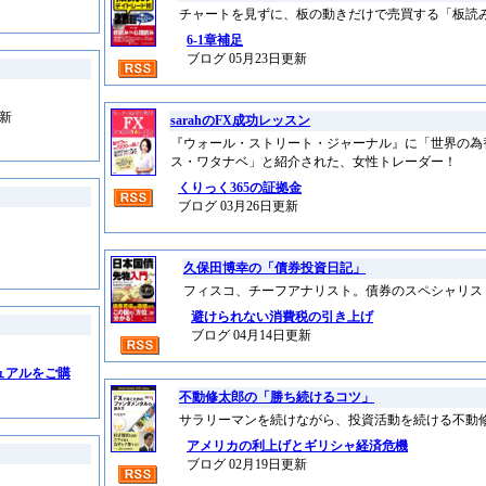
チャートを見ずに、板の動きだけで売買する「板読
6-1章補足
ブログ 05月23日更新
更新
sarahのFX成功レッスン
『ウォール・ストリート・ジャーナル』に「世界の為替
ス・ワタナベ」と紹介された、女性トレーダー！
くりっく365の証拠金
ブログ 03月26日更新
久保田博幸の「債券投資日記」
フィスコ、チーフアナリスト。債券のスペシャリス
避けられない消費税の引き上げ
ブログ 04月14日更新
ュアルをご購
不動修太郎の「勝ち続けるコツ」
サラリーマンを続けながら、投資活動を続ける不動
アメリカの利上げとギリシャ経済危機
ブログ 02月19日更新