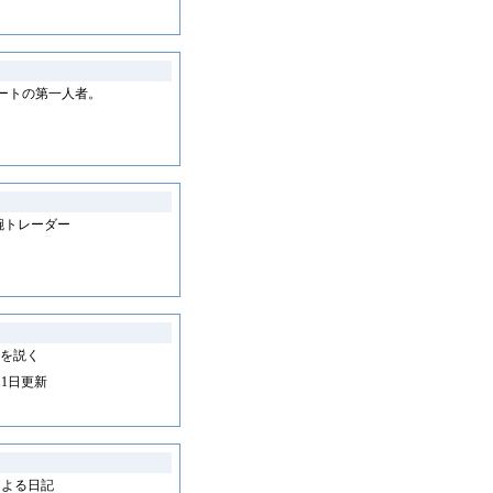
ートの第一人者。
腕トレーダー
を説く
11日更新
による日記