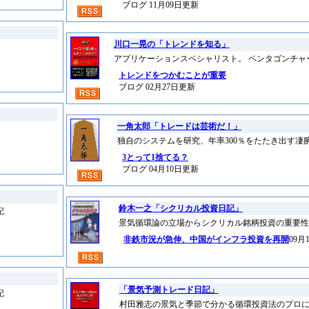
ブログ 11月09日更新
川口一晃の「トレンドを知る」
アプリケーションスペシャリスト。 ペンタゴンチャ
トレンドをつかむことが重要
ブログ 02月27日更新
一角太郎「トレードは芸術だ！」
独自のシステムを研究、年率300％をたたき出す凄
3とって1捨てる？
ブログ 04月10日更新
鈴木一之「シクリカル投資日記」
記
景気循環論の立場からシクリカル銘柄投資の重要性
非鉄市況が急伸、中国がインフラ投資を再開
09月
「景気予測トレード日記」
記
村田雅志の景気と季節で分かる循環投資法のプロ