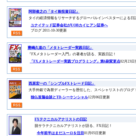
阿部俊之の「タイ株投資日記」
タイの経済情報をリサーチするグローバルインベスターによる日
ユナイテッド証券会社がUOBカイヒアン証券へ
ブログ 2011-10-30更新
豊嶋久道の「メタトレーダー実践日記」
『FXメタトレーダー入門』の著者が語る、実践日記！
「FXメタトレーダー実践プログラミング」第6刷変更点
02月23
西原宏一の「シンプルFXトレード日記」
大手外銀で為替ディーラーを歴任した、スペシャリストのブログ
独仏首脳会談とTD-シーケンシャル
12月06日更新
FXテクニカルアナリストの日記
脱サラテクニカルアナリストが語る、FX日記！
今年前半はまだユーロを注目
01月05日更新