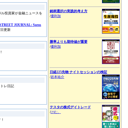
銘柄選択の実践的考え方
バル投資家が金融ニュースを
/
優利加
ET JOURNAL: Soros
17日更新
勝率よりも期待値が重要
/
優利加
！
日経225先物 ナイトセッションの検証
/
岩本祐介
ストレ日記
テスタの株式デイトレード
/
けむ。
す！