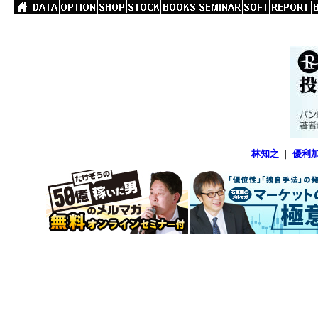
林知之
｜
優利