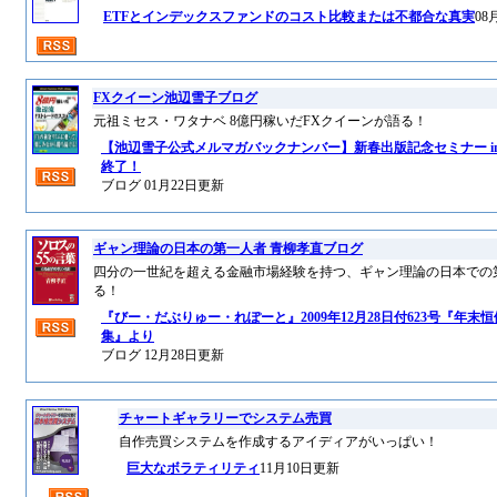
ETFとインデックスファンドのコスト比較または不都合な真実
08
FXクイーン池辺雪子ブログ
元祖ミセス・ワタナベ 8億円稼いだFXクイーンが語る！
【池辺雪子公式メルマガバックナンバー】新春出版記念セミナー i
終了！
ブログ 01月22日更新
ギャン理論の日本の第一人者 青柳孝直ブログ
四分の一世紀を超える金融市場経験を持つ、ギャン理論の日本での
る！
『びー・だぶりゅー・れぽーと』2009年12月28日付623号『年末
集』より
ブログ 12月28日更新
チャートギャラリーでシステム売買
自作売買システムを作成するアイディアがいっぱい！
巨大なボラティリティ
11月10日更新