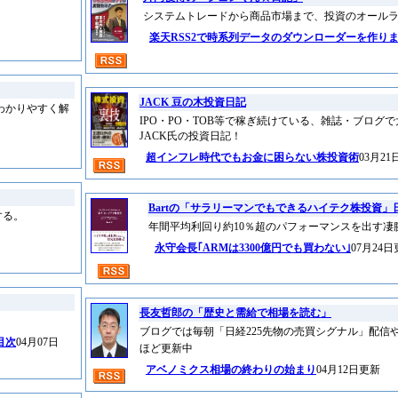
システムトレードから商品市場まで、投資のオール
楽天RSS2で時系列データのダウンローダーを作り
JACK 豆の木投資日記
わかりやすく解
IPO・PO・TOB等で稼ぎ続けている、雑誌・ブログ
JACK氏の投資日記！
超インフレ時代でもお金に困らない株投資術
03月2
Bartの「サラリーマンでもできるハイテク株投資」
する。
年間平均利回り約10％超のパフォーマンスを出す凄
永守会長｢ARMは3300億円でも買わない｣
07月24
長友哲郎の「歴史と需給で相場を読む」
ブログでは毎朝「日経225先物の売買シグナル」配信
目次
04月07日
ほど更新中
アベノミクス相場の終わりの始まり
04月12日更新