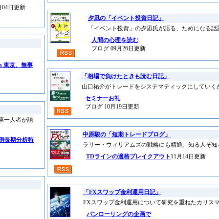
月04日更新
夕凪の「イベント投資日記」
「イベント投資」の夕凪氏が語る、ためになる話
人間の心理を読む
ブログ 09月26日更新
n 東京、無事
「相場で負けたときも読む日記」
山口祐介がトレードをシステマティックにしていく
セミナーお礼
ブログ 10月19日更新
第一人者が語
中原駿の「短期トレードブログ」
恒例長期分析特
ラリー・ウィリアムズの戦略にも精通。知る人ぞ知
TDラインの適格ブレイクアウト
11月14日更新
「FXスワップ金利運用日記」
FXスワップ金利運用について研究を重ねたカリス
パンローリングの企画で