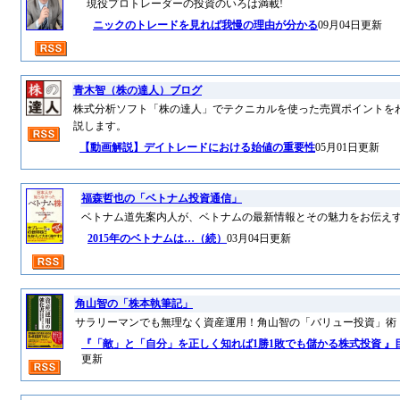
現役プロトレーダーの投資のいろは満載!
ニックのトレードを見れば我慢の理由が分かる
09月04日更新
青木智（株の達人）ブログ
株式分析ソフト「株の達人」でテクニカルを使った売買ポイントを
説します。
【動画解説】デイトレードにおける始値の重要性
05月01日更新
福森哲也の「ベトナム投資通信」
ベトナム道先案内人が、ベトナムの最新情報とその魅力をお伝え
2015年のベトナムは…（続）
03月04日更新
角山智の「株本執筆記」
サラリーマンでも無理なく資産運用！角山智の「バリュー投資」術
『「敵」と「自分」を正しく知れば1勝1敗でも儲かる株式投資 』
更新