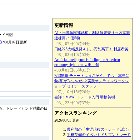
更新情報
AI・半導体関連銘柄に利益確定売り⇒内需関
ード日記
連株買い 優利加
買い
08月07日更新
- 08月07日00時44分
日経225大幅反発＆ドル円乱高下！ 村居孝美
- 08月03日10時53分
Artificial intelligence is fueling the American
economy right now 太田 創
- 08月01日05時31分
記
7/13開催 チャートは良さそう。でも、本当に
銘柄“が”いいのか？実践オンラインワークシ
ョップ セミナースタッフ
- 07月10日15時20分
書評：VWAPトレード入門 羽根英樹
- 03月22日00時37分
よる、トレードヒント満載の日
アクセスランキング
2026/08/03 更新
優利加の「生涯現役のトレード日記」
羽根英樹のイベントドリブントレード
ブログ