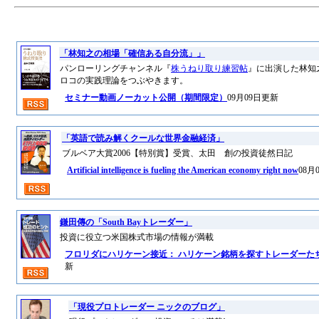
「林知之の相場「確信ある自分流」」
パンローリングチャンネル『
株うねり取り練習帖
』に出演した林知
ロコの実践理論をつぶやきます。
セミナー動画ノーカット公開（期間限定）
09月09日更新
「英語で読み解くクールな世界金融経済」
ブルベア大賞2006【特別賞】受賞、太田 創の投資徒然日記
Artificial intelligence is fueling the American economy right now
08月
鎌田傳の「South Bayトレーダー」
投資に役立つ米国株式市場の情報が満載
フロリダにハリケーン接近： ハリケーン銘柄を探すトレーダーた
新
「現役プロトレーダー ニックのブログ」