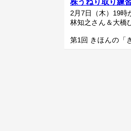
株うねり取り練
2月7日（木）19時
林知之さん＆大橋
第1回 きほんの「