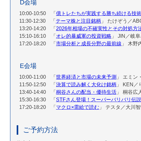
D会場
10:00-10:50 「
億トレたちが実践する勝ち続ける技
11:30-12:30 「
テーマ株と注目銘柄
」
たけぞう／ABC 
13:20-14:20 「
2026年相場の不確実性とその対処方
15:10-16:10 「
オレ的暴威軍の投資戦略
」
JIN／岐
17:20-18:20 「
市場分析と成長分野の最前線
」
木野
E会場
10:00-11:00 「
世界経済と市場の未来予測
」
エミン
11:50-12:50 「
決算で読み解く大化け銘柄
」
KEN／
13:40-14:40 「
桐谷さんの配当・優待生活
」
桐谷広
15:30-16:30 「
STFさん登場！スーパーバリバリ伝
17:20-18:20 「
マクロ×需給で読む
」
テスタ／大川
ご予約方法