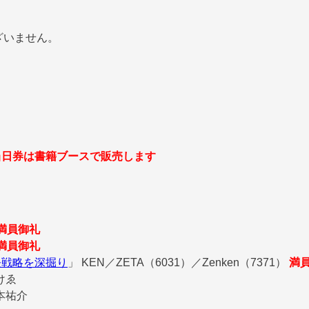
ざいません。
当日券は書籍ブースで販売します
満員御礼
満員御礼
長戦略を深掘り
」
KEN／ZETA（6031）／Zenken（7371）
満
けゑ
本祐介