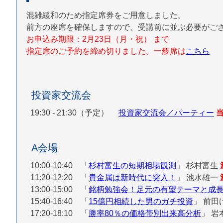
混雑緩和のため指定席券をご用意しました。
前方の座席を確保しますので、受講前に並ぶ必要がご
お申込み期限：2月23日（月・祝） まで
指定席のご予約を締め切りました。一般席は
こちら
投資家交流会
19:30 - 21:30（予定）
投資家交流会／パーティー
A会場
10:00-10:40 「
杉村富生の短期相場観測
」
杉村富生
11:20-12:20 「
貴金属は新時代に突入！
」
池水雄一
13:00-15:00 「
銘柄勉強会！足元の有望テーマと成
15:40-16:40 「
15億円相続した男のガチ投資
」
前田
17:20-18:10 「
勝率80％の価格帯別出来高分析
」
岩