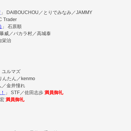
術
」
DAIBOUCHOU／とりでみなみ／JAMMY
Trader
法
」
石原順
阜暴威／バカラ村／高城泰
内栄治
・ユルマズ
りんたん／kenmo
人／金井憧れ
説！
」
STF／佐田志歩
満員御礼
智宏
満員御礼