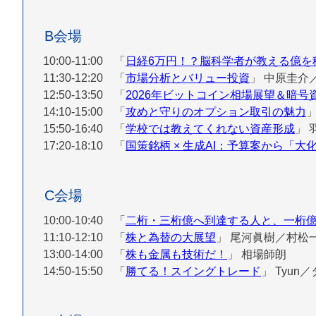
B会場
10:00-11:00 「
日経6万円！？脳科学者が教える億を
11:30-12:20 「
市場分析とバリュー投資
」
中原圭介
12:50-13:50 「
2026年ビットコイン相場展望＆暗号
14:10-15:00 「
攻めと守りのオプション取引の魅力
15:50-16:40 「
学校では教えてくれない資産形成
」
17:20-18:10 「
国策銘柄 × 生成AI：予算案から「
C会場
10:00-10:40 「
二桁・三桁億へ到達する人と、一桁
11:10-12:10 「
株と為替の大展望
」
尾河眞樹／村松
13:00-14:00 「
株も金属も技術だ！
」
相場師朗
14:50-15:50 「
勝てる！スイングトレード
」
Tyun