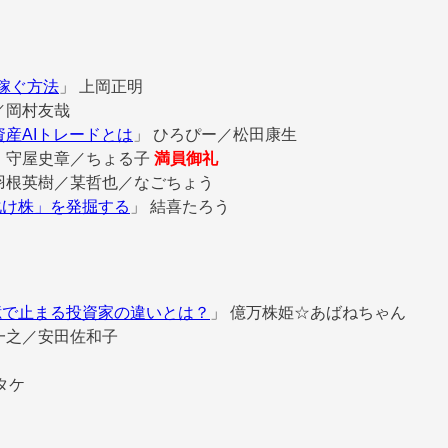
稼ぐ方法
」
上岡正明
／岡村友哉
資産AIトレードとは
」
ひろぴー／松田康生
」
守屋史章／ちょる子
満員御礼
羽根英樹／某哲也／なごちょう
大化け株」を発掘する
」
結喜たろう
億で止まる投資家の違いとは？
」
億万株姫☆あばねちゃん
一之／安田佐和子
／タケ