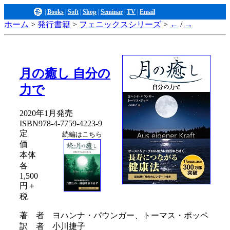
|
Books
|
Soft
|
Shop
|
Seminar
|
TV
|
Email
ホーム
>
発行書籍
>
フェニックスシリーズ
>
←
/
→
月の癒し 自分の
力で
2020年1月発売
ISBN978-4-7759-4223-9
定
続編はこちら
価
本体
各
1,500
円＋
税
著 者 ヨハンナ・パウンガー、トーマス・ポッペ
訳 者 小川捷子