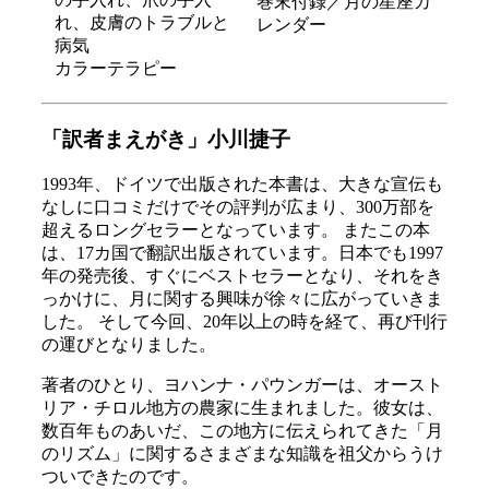
巻末付録／月の星座カ
れ、皮膚のトラブルと
レンダー
病気
カラーテラピー
「訳者まえがき」小川捷子
1993年、ドイツで出版された本書は、大きな宣伝も
なしに口コミだけでその評判が広まり、300万部を
超えるロングセラーとなっています。 またこの本
は、17カ国で翻訳出版されています。日本でも1997
年の発売後、すぐにベストセラーとなり、それをき
っかけに、月に関する興味が徐々に広がっていきま
した。 そして今回、20年以上の時を経て、再び刊行
の運びとなりました。
著者のひとり、ヨハンナ・パウンガーは、オースト
リア・チロル地方の農家に生まれました。彼女は、
数百年ものあいだ、この地方に伝えられてきた「月
のリズム」に関するさまざまな知識を祖父からうけ
ついできたのです。