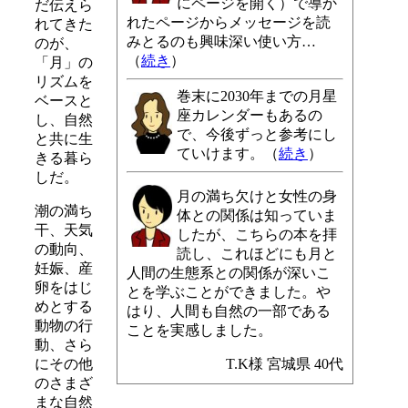
にページを開く）で導か
だ伝えら
れたページからメッセージを読
れてきた
みとるのも興味深い使い方…
のが、
（
続き
）
「月」の
リズムを
巻末に2030年までの月星
ベースと
座カレンダーもあるの
し、自然
で、今後ずっと参考にし
と共に生
ていけます。（
続き
）
きる暮ら
しだ。
月の満ち欠けと女性の身
潮の満ち
体との関係は知っていま
干、天気
したが、こちらの本を拝
の動向、
読し、これほどにも月と
妊娠、産
人間の生態系との関係が深いこ
卵をはじ
とを学ぶことができました。や
めとする
はり、人間も自然の一部である
動物の行
ことを実感しました。
動、さら
T.K様 宮城県 40代
にその他
のさまざ
まな自然