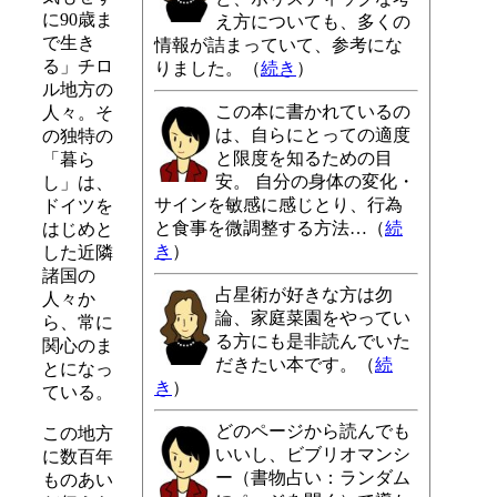
に90歳ま
え方についても、多くの
で生き
情報が詰まっていて、参考にな
る」チロ
りました。（
続き
）
ル地方の
この本に書かれているの
人々。そ
は、自らにとっての適度
の独特の
と限度を知るための目
「暮ら
安。 自分の身体の変化・
し」は、
サインを敏感に感じとり、行為
ドイツを
と食事を微調整する方法…（
続
はじめと
き
）
した近隣
諸国の
占星術が好きな方は勿
人々か
論、家庭菜園をやってい
ら、常に
る方にも是非読んでいた
関心のま
だきたい本です。（
続
とになっ
き
）
ている。
どのページから読んでも
この地方
いいし、ビブリオマンシ
に数百年
ー（書物占い：ランダム
ものあい