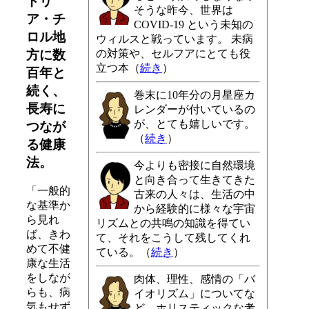
トリ
そうな昨今、世界は
ア・チ
COVID-19 という未知の
ロル地
ウィルスと戦っています。 未病
方に数
の対策や、セルフアにとても役
立つ本（
続き
）
百年と
続く、
巻末に10年分の月星座カ
長寿に
レンダーが付いているの
が、とても嬉しいです。
つなが
（
続き
）
る健康
法。
今よりも密接に自然環境
と向き合って生きてきた
「一般的
古来の人々は、生活の中
な基準か
から経験的に様々な宇宙
ら見れ
リズムとの共鳴の知識を得てい
ば、きわ
て、それをこうして残してくれ
めて不健
ている。（
続き
）
康な生活
をしなが
肉体、理性、感情の「バ
らも、病
イオリズム」についてな
気もせず
ど、ホリスティックな考