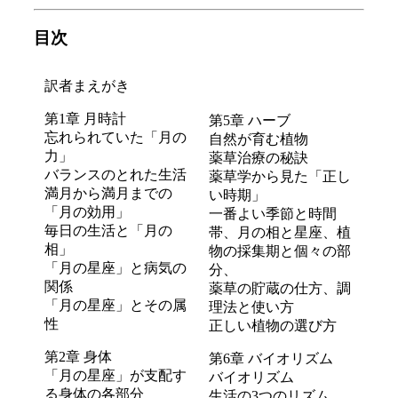
目次
訳者まえがき
第1章 月時計
第5章 ハーブ
忘れられていた「月の
自然が育む植物
力」
薬草治療の秘訣
バランスのとれた生活
薬草学から見た「正し
満月から満月までの
い時期」
「月の効用」
一番よい季節と時間
毎日の生活と「月の
帯、月の相と星座、植
相」
物の採集期と個々の部
「月の星座」と病気の
分、
関係
薬草の貯蔵の仕方、調
「月の星座」とその属
理法と使い方
性
正しい植物の選び方
第2章 身体
第6章 バイオリズム
「月の星座」が支配す
バイオリズム
る身体の各部分
生活の3つのリズム