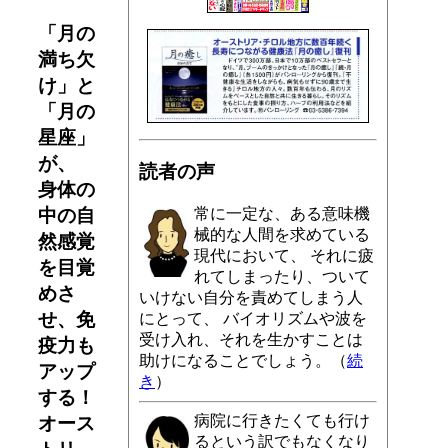
「月の
満ち欠
け」と
「月の
星座」
が、
読者の声
身体の
中の自
常に一定な、ある意味機
械的な人間を求めている
然感覚
現代において、 それに疲
を目覚
れてしまったり、ついて
めさ
いけない自分を責めてしまう人
せ、免
にとって、 バイオリズムや波を
受け入れ、それを生かすことは
疫力も
助けになることでしょう。（
続
アップ
き
）
する！
病院に行きたくても行け
オース
るという訳でもなくなり