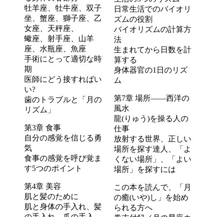
牡羊座、牡牛座、双子
日常生活でのバイオリ
坐、蟹座、獅子座、乙
ズムの役割
女座、天秤座、
バイオリズムの計算方
蠍座、射手座、山羊
法
座、水瓶座、魚座
生まれてから日数を計
手術にとって適切な時
算する
期
身体器官の1日のリズ
医師にどう接すればい
ム
い?
第7章 場所――西洋の
歯のトラブルと「月の
風水
リズム」
龍(りゅう)を操る人の
第3章 食事
仕事
自分の感覚を信じる勇
放射する世界、正しい
気
場所を探す達人、「よ
食事の感覚を呼び覚ま
くない場所」、「よい
す5つのポイント
場所」を探すには
第4章 美容
この本を読んで、「月
肌と髪のために
の癒(いや)し」を始め
肌と身体の手入れ、髪
られる方へ
の手入れ、爪の手入