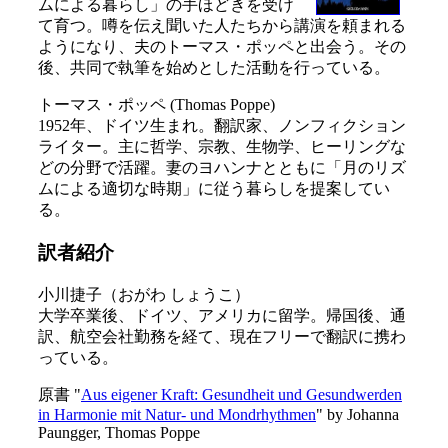
ムによる暮らし」の手ほどきを受け
て育つ。噂を伝え聞いた人たちから講演を頼まれる
ようになり、夫のトーマス・ポッペと出会う。その
後、共同で執筆を始めとした活動を行っている。
トーマス・ポッペ (Thomas Poppe)
1952年、ドイツ生まれ。翻訳家、ノンフィクション
ライター。主に哲学、宗教、生物学、ヒーリングな
どの分野で活躍。妻のヨハンナとともに「月のリズ
ムによる適切な時期」に従う暮らしを提案してい
る。
訳者紹介
小川捷子（おがわ しょうこ）
大学卒業後、ドイツ、アメリカに留学。帰国後、通
訳、航空会社勤務を経て、現在フリーで翻訳に携わ
っている。
原書 "
Aus eigener Kraft: Gesundheit und Gesundwerden
in Harmonie mit Natur- und Mondrhythmen
" by Johanna
Paungger, Thomas Poppe