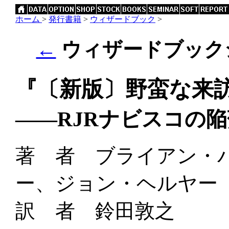
ホーム
>
発行書籍
>
ウィザードブック
>
←
ウィザードブックシリ
『〔新版〕野蛮な来
――RJRナビスコの陥
著 者 ブライアン・
ー、ジョン・ヘルヤー
訳 者 鈴田敦之