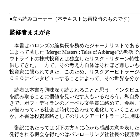
■立ち読みコーナー（本テキストは再校時のものです）
監修者まえがき
本書はバロンズの編集長を務めたジャーナリストである
によって著した“Merger Masters : Tales of
ウトライトの株式投資とは独立したリスク・リターン特性
供してきた。一方で、その考え方自体はそれほど難しいも
投資家に限られてきた。このため、リスクアービトラージ
ＣＥＯにインタビューすることによって、その世界を分か
読者は本書を興味深く読まれることと思う。インタビュ
を読み取ることに価値を見いだす人もいるだろう。私自身
きで、ボブ・ディランのノーベル文学賞に絡めて、金融、
が備わっている社会は時代に合わせて進化していくことが
か。本書は投資戦略としてのリスクアービトラージに興味
翻訳にあたっては以下の方々に心から感謝の意を表した
発行される機会を得たのはパンローリング社社長の後藤康