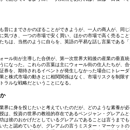
も昔にまでさかのぼることができようが、一人の商人が、同じ
に気づき、一つの市場で安く買い、ほかの市場で高く売ること
たちは、当然のように自らを、英語の平易な話し言葉である「
ォール街が主導した合併が、第一次世界大戦後の産業の垂直統
うになった。これらの言葉は主にウォール街の住人たちが、合
証券を、期待されるイベントが発生しなかった場合にトレーダ
果と株式市場の動きとに相関関係はなく、市場リスクを制限す
トラルな戦略だということになる。
か
業界に身を投じたいと考えていたのだが、どのような素養が必
授は、投資の世界の教祖的存在であるベンジャン・グレアムと
功は彼のおかげだとしているグレアムであることは言うまでも
いたと認めているが、グレアムの言うミスター・マーケットの