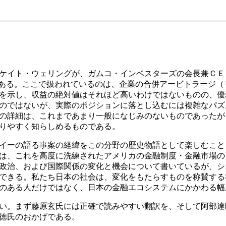
ケイト・ウェリングが、ガムコ・インベスターズの会長兼ＣＥ
 Arbitrage”の邦訳である。ここで扱われているのは、企業の合併ア
を示し、収益の絶対値はそれほど高いわけではないものの、優
のではないが、実際のポジションに落とし込むには複雑なパズ
の詳細は、これまであまり一般になじみのないものであったが
りやすく知らしめるものである。
イーの語る事案の経緯をこの分野の歴史物語として楽しむこと
は、これを高度に洗練されたアメリカの金融制度・金融市場の
政治、および国際関係の変化と機会について書いているが、シ
できる。私たち日本の社会は、変化をもたらすものを称賛する
のある人だけではなく、日本の金融エコシステムにかかわる幅
い。まず藤原玄氏には正確で読みやすい翻訳を、そして阿部達
徳氏のおかげである。