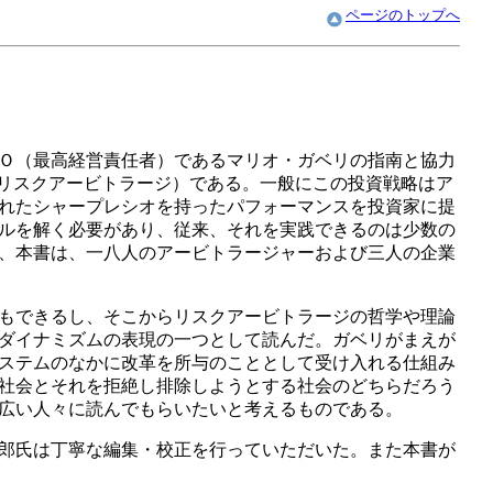
ページのトップへ
Ｏ（最高経営責任者）であるマリオ・ガベリの指南と協力
ービトラージ（リスクアービトラージ）である。一般にこの投資戦略はア
れたシャープレシオを持ったパフォーマンスを投資家に提
ルを解く必要があり、従来、それを実践できるのは少数の
、本書は、一八人のアービトラージャーおよび三人の企業
もできるし、そこからリスクアービトラージの哲学や理論
ダイナミズムの表現の一つとして読んだ。ガベリがまえが
ステムのなかに改革を所与のこととして受け入れる仕組み
社会とそれを拒絶し排除しようとする社会のどちらだろう
広い人々に読んでもらいたいと考えるものである。
郎氏は丁寧な編集・校正を行っていただいた。また本書が