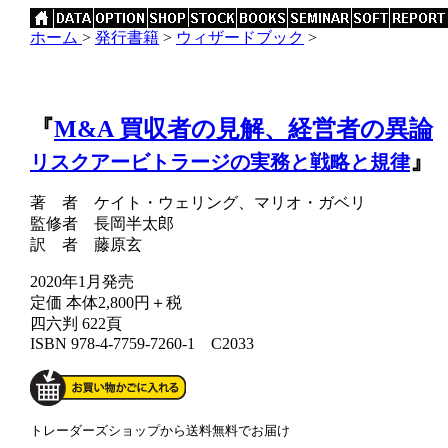
ホーム
>
発行書籍
>
ウィザードブック
>
『
M&A 買収者の見解、経営者の異論
』
リスクアービトラージの実務と戦略と規律
著 者 ケイト・ウェリング、マリオ・ガベリ
監修者 長岡半太郎
訳 者 藤原玄
2020年1月発売
定価 本体2,800円＋税
四六判 622頁
ISBN 978-4-7759-7260-1 C2033
トレーダーズショップから送料無料でお届け