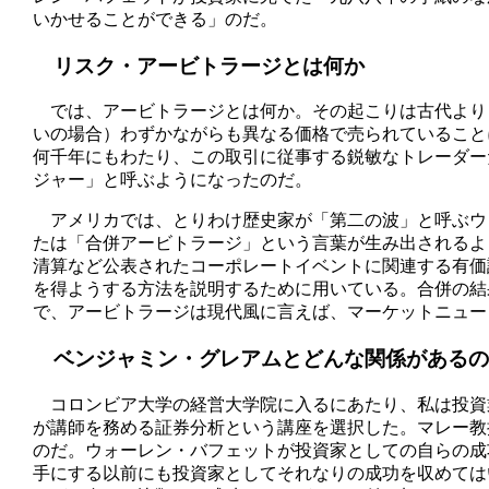
いかせることができる」のだ。
リスク・アービトラージとは何か
では、アービトラージとは何か。その起こりは古代より
いの場合）わずかながらも異なる価格で売られていること
何千年にもわたり、この取引に従事する鋭敏なトレーダー
ジャー」と呼ぶようになったのだ。
アメリカでは、とりわけ歴史家が「第二の波」と呼ぶウ
たは「合併アービトラージ」という言葉が生み出されるよ
清算など公表されたコーポレートイベントに関連する有価
を得ようする方法を説明するために用いている。合併の結
で、アービトラージは現代風に言えば、マーケットニュー
ベンジャミン・グレアムとどんな関係があるの
コロンビア大学の経営大学院に入るにあたり、私は投資
が講師を務める証券分析という講座を選択した。マレー教
のだ。ウォーレン・バフェットが投資家としての自らの成
手にする以前にも投資家としてそれなりの成功を収めては