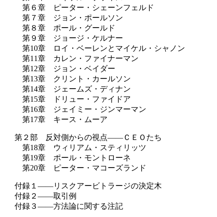
第６章 ピーター・シェーンフェルド
第７章 ジョン・ポールソン
第８章 ポール・グールド
第９章 ジョージ・ケルナー
第10章 ロイ・ベーレンとマイケル・シャノン
第11章 カレン・ファイナーマン
第12章 ジョン・ベイダー
第13章 クリント・カールソン
第14章 ジェームズ・ディナン
第15章 ドリュー・ファイドア
第16章 ジェイミー・ジンマーマン
第17章 キース・ムーア
第２部 反対側からの視点――ＣＥＯたち
第18章 ウィリアム・スティリッツ
第19章 ポール・モントローネ
第20章 ピーター・マコーズランド
付録１――リスクアービトラージの決定木
付録２――取引例
付録３――方法論に関する注記