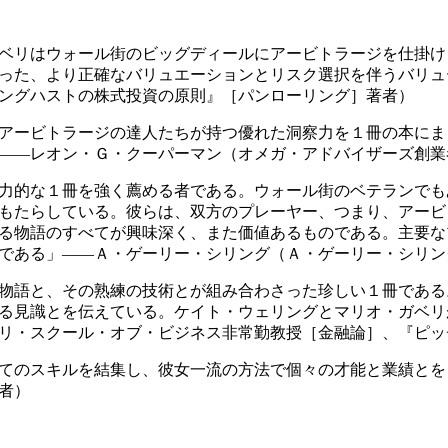
ベリはウォール街のビッグディールにアービトラージを仕掛け
った、より正確なバリュエーションとリスク選択を伴うバリュ
ングハストの株式投資の原則』［パンローリング］著者）
アービトラージの達人たちが持つ優れた洞察力を１冊の本にま
――レオン・Ｇ・クーパーマン（オメガ・アドバイザーズ創業
力的な１冊を強く薦める者である。ウォール街のベテランでも
もたらしている。彼らは、双方のプレーヤー、つまり、アービ
る物語のすべてが興味深く、また価値あるものである。主要な
である」――Ａ・ゲーリー・シリング（Ａ・ゲーリー・シリン
物語と、その熟練の技術とが組み合わさった珍しい１冊である
る見識とを伝えている。ケイト・ウェリングとマリオ・ガベリ
リ・スクール・オブ・ビジネス非常勤教授［金融論］、『ピッ
てのスキルを結集し、彼女一流の方法で個々の才能と業績とを
者）