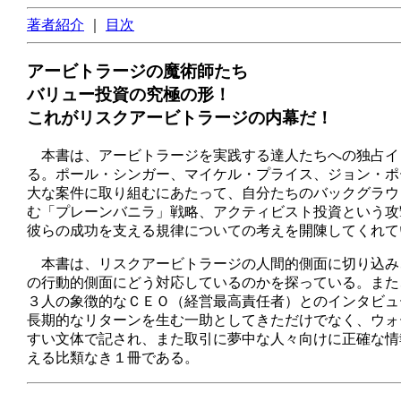
著者紹介
｜
目次
アービトラージの魔術師たち
バリュー投資の究極の形！
これがリスクアービトラージの内幕だ！
本書は、アービトラージを実践する達人たちへの独占イ
る。ポール・シンガー、マイケル・プライス、ジョン・ポ
大な案件に取り組むにあたって、自分たちのバックグラウ
む「プレーンバニラ」戦略、アクティビスト投資という攻
彼らの成功を支える規律についての考えを開陳してくれて
本書は、リスクアービトラージの人間的側面に切り込み
の行動的側面にどう対応しているのかを探っている。また
３人の象徴的なＣＥＯ（経営最高責任者）とのインタビュ
長期的なリターンを生む一助としてきただけでなく、ウォ
すい文体で記され、また取引に夢中な人々向けに正確な情
える比類なき１冊である。