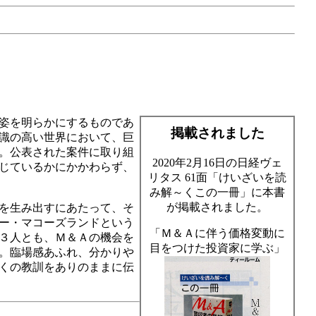
姿を明らかにするものであ
掲載されました
識の高い世界において、巨
。公表された案件に取り組
2020年2月16日の日経ヴェ
じているかにかかわらず、
リタス 61面「けいざいを読
み解～くこの一冊」に本書
が掲載されました。
を生み出すにあたって、そ
ー・マコーズランドという
「Ｍ＆Ａに伴う価格変動に
３人とも、Ｍ＆Ａの機会を
目をつけた投資家に学ぶ」
。臨場感あふれ、分かりや
くの教訓をありのままに伝