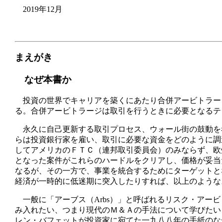
2019年12月
まえがき
なぜ本書か
投資の世界でキャリアを築くにあたり合併アービトラー
る。合併アービトラージは取引を行うときに必要となるテ
永久に自己更新する取引プロセス、ウォール街の鼓動を
らは投資銀行家を雇い、取引に必要な資金をどのように調
してアメリカのＦＴＣ（連邦取引委員会）のみならず、欧
となった案件がこれらのハードルをクリアし、価格が妥当
なるが、その一方で、事業を統合するためにターゲットと
経済が一時的に低迷期に突入したりすれば、以上のような
一般に「アーブス（Arbs）」と呼ばれるリスク・アー
み入れたい、つまり現代のＭ＆Ａの手法について学びたい
レン・バフェットが投資家に宛てた一九八八年の手紙のな