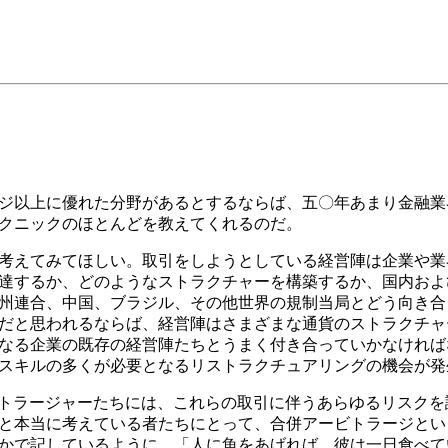
ジ以上に優れた分野があるとするならば、五〇年あまり金融業
クニックのほとんどを教えてくれるのだ。
考えてみてほしい。取引をしようとしている経営陣は企業や業
達するか、どのようなストラクチャーを構築するか、国内およ
州連合、中国、ブラジル、その他世界の規制当局とどう向き合
だと思われるならば、経営陣はさまざまな通貨のストラクチャ
なる企業の既存の経営陣たちとうまく付き合っていかなければ
スキルの多くが必要となるリストラクチュアリングの機会が発
ビトラージャーたちには、これらの取引に伴うあらゆるリスク
と本当に考えている者たちにとって、合併アービトラージとい
かで記しているように、「人に魚をあげれば、彼は一日食べて