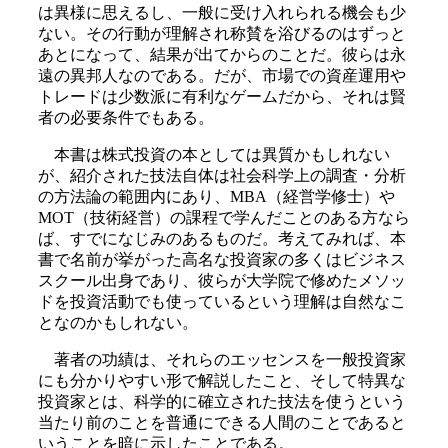
は異様に思えるし、一般に受け入れられる機会も少
ない。その行動が理解され称賛を浴びるのはずっと
あとになって、結果が出てからのことだ。彼らは永
遠の異邦人なのである。だが、市場での資産運用や
トレードは少数派に有利なゲームだから、それは賢
者の必要条件でもある。
本書は株式投資の本としては異質かもしれない
が、紹介された技法自体は社会科学上の調査・分析
の方法論の範囲内にあり、MBA（経営学修士）や
MOT（技術経営）の課程で学んだことのある方なら
ば、すでになじみのあるものだ。考えてみれば、本
書で名前が挙がった高名な投資家の多くはビジネス
スクール出身であり、彼らが大学院で修めたメソッ
ドを投資活動でも使っているという理解は自然なこ
となのかもしれない。
著者の功績は、それらのエッセンスを一般投資家
にも分かりやすい形で解説したこと、そして特異な
投資家とは、科学的に確立された技法を使うという
当たり前のことを普通にできる人間のことであると
いうことを暗に示したことである。