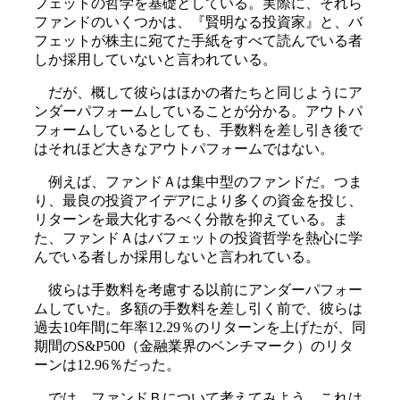
フェットの哲学を基礎としている。実際に、それら
ファンドのいくつかは、『賢明なる投資家』と、バ
フェットが株主に宛てた手紙をすべて読んでいる者
しか採用していないと言われている。
だが、概して彼らはほかの者たちと同じようにア
ンダーパフォームしていることが分かる。アウトパ
フォームしているとしても、手数料を差し引き後で
はそれほど大きなアウトパフォームではない。
例えば、ファンドＡは集中型のファンドだ。つま
り、最良の投資アイデアにより多くの資金を投じ、
リターンを最大化するべく分散を抑えている。ま
た、ファンドＡはバフェットの投資哲学を熱心に学
んでいる者しか採用しないと言われている。
彼らは手数料を考慮する以前にアンダーパフォー
ムしていた。多額の手数料を差し引く前で、彼らは
過去10年間に年率12.29％のリターンを上げたが、同
期間のS&P500（金融業界のベンチマーク）のリタ
ーンは12.96％だった。
では、ファンドＢについて考えてみよう。これは