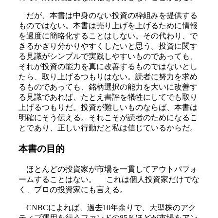
だが、本書は中身のない投資の枠組みを提供する
ものではない。本書は売り上げを上げるために情報
を過度に簡略化することはしない。その代わり、で
きるかぎり分かりやすくしたいと思う。投資に関す
る見識がシンプルで実践しやすいものであっても、
それが投資の能力を真に改善するものではないとし
たら、取り上げるつもりはない。読者に努力を求め
るものであっても、銘柄選択の能力を大いに改善す
る見識であれば、たとえ書評を犠牲にしてでも取り
上げるつもりだ。投資が難しいものならば、本書は
明確にそう伝える。それこそが読者のためになるこ
とであり、正しい行動だと私は信じているからだ。
本書の目的
ほとんどの投資家が市場を一貫してアウトパフォ
ームすることはない。 これは個人投資家だけでな
く、プロの投資家にも言える。
CNBCによれば、過去10年余りで、大型株のアク
ティブ運用を行うファンドの85％ほどが市場をアン