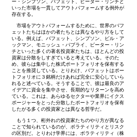
ー・シンプソン、バフェット、ピーター・リンチと
いった市場を一貫してアウトパフォームする例外が
存在する。
市場をアウトパフォームするために、世界のバフ
ェットたちはほかの者たちとは異なるやり方をして
いる。例えば、バフェット、シンプソン、ビル・ア
ックマン、モニッシュ・パブライ、ピーター・リン
チといった多くの著名投資家たちは、ほとんどの投
資家は分散をしすぎていると考えている。そのた
め、彼らは集中した株式ポートフォリオを保有する
ことを推奨している。とりわけ、バフェットはポー
トフォリオに３銘柄だけあれば完全に安心していら
れると述べている。そうすることで、彼は最良のア
イデアに資金を集中させ、長期的なリターンを高め
ている。これは、あらゆるセクターや業界にイクス
ポージャーをとった分散したポートフォリオを保有
したがる多くの投資家とは異なる哲学だ。
もう１つ、桁外れの投資家たちのやり方が異なる
ことで知られているのが、ボラティリティとリスク
の区別だ。とりわけ学界には、ボラティリティ（株