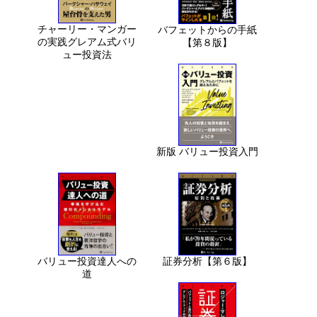
チャーリー・マンガー
バフェットからの手紙
の実践グレアム式バリ
【第８版】
ュー投資法
新版 バリュー投資入門
バリュー投資達人への
証券分析【第６版】
道