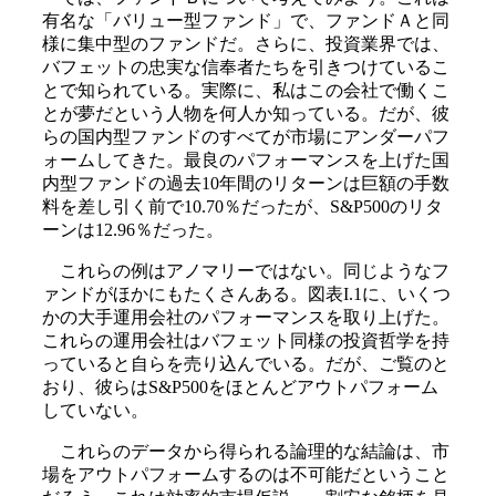
有名な「バリュー型ファンド」で、ファンドＡと同
様に集中型のファンドだ。さらに、投資業界では、
バフェットの忠実な信奉者たちを引きつけているこ
とで知られている。実際に、私はこの会社で働くこ
とが夢だという人物を何人か知っている。だが、彼
らの国内型ファンドのすべてが市場にアンダーパフ
ォームしてきた。最良のパフォーマンスを上げた国
内型ファンドの過去10年間のリターンは巨額の手数
料を差し引く前で10.70％だったが、S&P500のリタ
ーンは12.96％だった。
これらの例はアノマリーではない。同じようなフ
ァンドがほかにもたくさんある。図表I.1に、いくつ
かの大手運用会社のパフォーマンスを取り上げた。
これらの運用会社はバフェット同様の投資哲学を持
っていると自らを売り込んでいる。だが、ご覧のと
おり、彼らはS&P500をほとんどアウトパフォーム
していない。
これらのデータから得られる論理的な結論は、市
場をアウトパフォームするのは不可能だということ