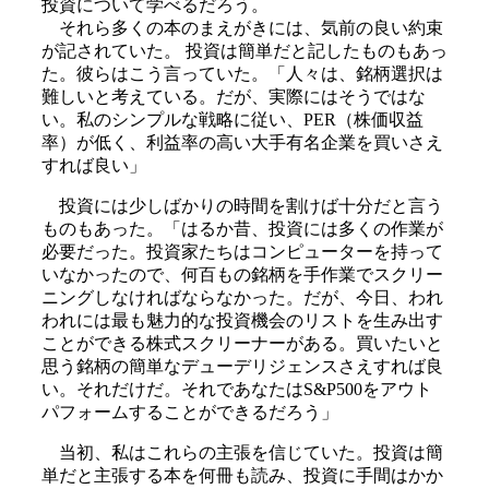
投資について学べるだろう。
それら多くの本のまえがきには、気前の良い約束
が記されていた。 投資は簡単だと記したものもあっ
た。彼らはこう言っていた。「人々は、銘柄選択は
難しいと考えている。だが、実際にはそうではな
い。私のシンプルな戦略に従い、PER（株価収益
率）が低く、利益率の高い大手有名企業を買いさえ
すれば良い」
投資には少しばかりの時間を割けば十分だと言う
ものもあった。「はるか昔、投資には多くの作業が
必要だった。投資家たちはコンピューターを持って
いなかったので、何百もの銘柄を手作業でスクリー
ニングしなければならなかった。だが、今日、われ
われには最も魅力的な投資機会のリストを生み出す
ことができる株式スクリーナーがある。買いたいと
思う銘柄の簡単なデューデリジェンスさえすれば良
い。それだけだ。それであなたはS&P500をアウト
パフォームすることができるだろう」
当初、私はこれらの主張を信じていた。投資は簡
単だと主張する本を何冊も読み、投資に手間はかか