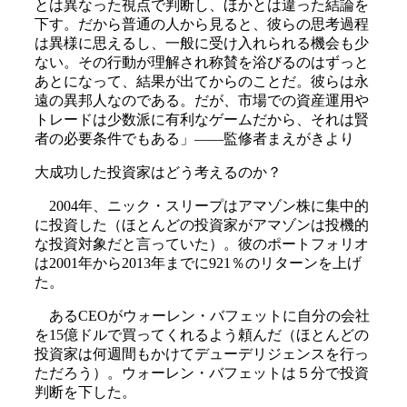
とは異なった視点で判断し、ほかとは違った結論を
下す。だから普通の人から見ると、彼らの思考過程
は異様に思えるし、一般に受け入れられる機会も少
ない。その行動が理解され称賛を浴びるのはずっと
あとになって、結果が出てからのことだ。彼らは永
遠の異邦人なのである。だが、市場での資産運用や
トレードは少数派に有利なゲームだから、それは賢
者の必要条件でもある」――監修者まえがきより
大成功した投資家はどう考えるのか？
2004年、ニック・スリープはアマゾン株に集中的
に投資した（ほとんどの投資家がアマゾンは投機的
な投資対象だと言っていた）。彼のポートフォリオ
は2001年から2013年までに921％のリターンを上げ
た。
あるCEOがウォーレン・バフェットに自分の会社
を15億ドルで買ってくれるよう頼んだ（ほとんどの
投資家は何週間もかけてデューデリジェンスを行っ
ただろう）。ウォーレン・バフェットは５分で投資
判断を下した。