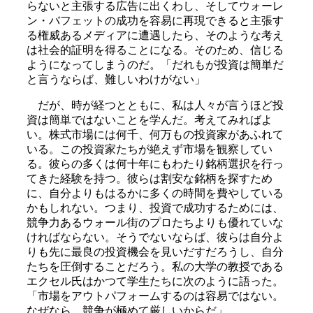
らないと主張する広告に出くわし、そしてウォーレ
ン・バフェットの成功を容易に再現できると主張す
る権威あるメディアに遭遇したら、そのような考え
は社会的証明を得ることになる。そのため、信じる
ようになってしまうのだ。「だれもが投資は簡単だ
と言うならば、難しいわけがない」
だが、時が経つとともに、私は人々が言うほど投
資は簡単ではないことを学んだ。考えてみればよ
い。株式市場には何千、何万もの投資家があふれて
いる。この投資家たちが絶えず市場を観察してい
る。彼らの多くは何十年にもわたり銘柄選択を行っ
てきた経験を持つ。彼らは割安な銘柄を探すため
に、自分よりもはるかに多くの時間を費やしている
かもしれない。つまり、投資で成功するためには、
競争力あるウォール街のプロたちよりも優れていな
ければならない。そうでないならば、彼らは自分よ
りも先に最良の投資機会を見いだすだろうし、自分
たちを圧倒することだろう。私の大学の教授である
エクセル氏はかつて学生たちに次のように語った。
「市場をアウトパフォームするのは容易ではない。
なぜなら、競争が極めて厳しいからだ」