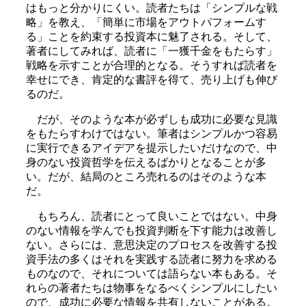
はもっと分かりにくい。読者たちは「シンプルな戦
略」を教え、「簡単に市場をアウトパフォームす
る」ことを約束する投資本に魅了される。そして、
著者にしてみれば、読者に「一獲千金をもたらす」
戦略を示すことが合理的となる。そうすれば読者を
幸せにでき、肯定的な書評を得て、売り上げも伸び
るのだ。
だが、そのような本が必ずしも成功に必要な見識
をもたらすわけではない。筆者はシンプルかつ容易
に実行できるアイデアを提示したいだけなので、中
身のない投資哲学を伝えるばかりとなることが多
い。だが、結局のところ売れるのはそのような本
だ。
もちろん、読者にとって良いことではない。中身
のない情報を学んでも投資判断を下す能力は改善し
ない。さらには、意思決定のプロセスを改善する投
資手法の多くはそれを実践する読者に努力を求める
ものなので、それについては語らない本もある。そ
れらの著者たちは物事をなるべくシンプルにしたい
ので、成功に必要な情報を共有しないことがある。