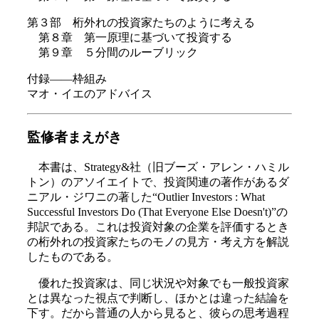
第３部 桁外れの投資家たちのように考える
第８章 第一原理に基づいて投資する
第９章 ５分間のルーブリック
付録――枠組み
マオ・イエのアドバイス
監修者まえがき
本書は、Strategy&社（旧ブーズ・アレン・ハミル
トン）のアソイエイトで、投資関連の著作があるダ
ニアル・ジワニの著した“Outlier Investors : What
Successful Investors Do (That Everyone Else Doesn't)”の
邦訳である。これは投資対象の企業を評価するとき
の桁外れの投資家たちのモノの見方・考え方を解説
したものである。
優れた投資家は、同じ状況や対象でも一般投資家
とは異なった視点で判断し、ほかとは違った結論を
下す。だから普通の人から見ると、彼らの思考過程