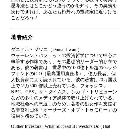
思考法とはどこかどう違うのかを知り、その奥義を
実行できれば、あなたも桁外れの投資家に近づける
ことだろう！
著者紹介
ダニアル・ジワニ（Danial Jiwani）
ウォーレン・バフェットの投資哲学について中心に
執筆する作家であり、その思想的リーダー的存在で
ある。彼の著書は、世界中の1000億ドル超のヘッジ
ファンドのCIO（最高運用責任者）、億万長者、個
人投資家によく読まれている。彼の著書は20カ国以
上で２万5000部以上売れている。フォックス、
NBC、CBS、ザ・タイムズ、シカゴ・トリビューン
などの多くのメディア媒体で取り上げられている。
地域社会への恩返しのため、著者の処女作を支援す
る非営利団体「オーサーズ・オブ・トゥモロー」の
役員を務めている。
Outlier Investors : What Successful Investors Do (That