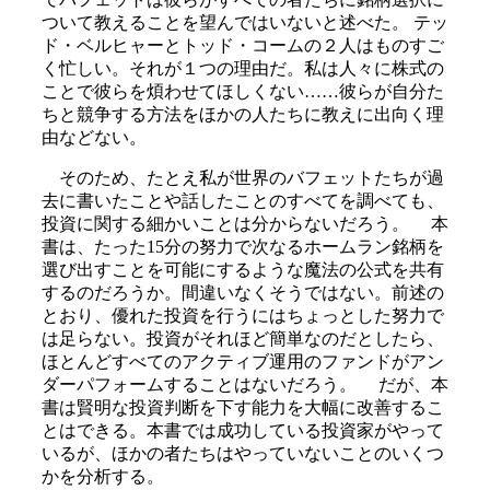
ついて教えることを望んではいないと述べた。 テッ
ド・ベルヒャーとトッド・コームの２人はものすご
く忙しい。それが１つの理由だ。私は人々に株式の
ことで彼らを煩わせてほしくない……彼らが自分た
ちと競争する方法をほかの人たちに教えに出向く理
由などない。
そのため、たとえ私が世界のバフェットたちが過
去に書いたことや話したことのすべてを調べても、
投資に関する細かいことは分からないだろう。 本
書は、たった15分の努力で次なるホームラン銘柄を
選び出すことを可能にするような魔法の公式を共有
するのだろうか。間違いなくそうではない。前述の
とおり、優れた投資を行うにはちょっとした努力で
は足らない。投資がそれほど簡単なのだとしたら、
ほとんどすべてのアクティブ運用のファンドがアン
ダーパフォームすることはないだろう。 だが、本
書は賢明な投資判断を下す能力を大幅に改善するこ
とはできる。本書では成功している投資家がやって
いるが、ほかの者たちはやっていないことのいくつ
かを分析する。