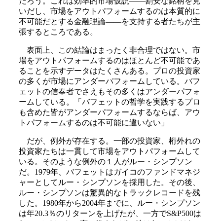
だろう。これは効率的市場仮説――割安な銘柄を見
いだし、市場をアウトパフォームするのは本質的に
不可能だとする金融理論――を支持する者たちが主
張するところである。
表面上、この結論はまったく非合理ではない。市
場をアウトパフォームするのはほとんど不可能であ
ることを示すデータはたくさんある。プロの投資家
の多くが市場にアンダーパフォームしている。バフ
ェットの信奉者でさえもその多くはアンダーパフォ
ームしている。「バフェットの哲学を実践するプロ
も含めた皆がアンダーパフォームするならば、アウ
トパフォームするのは不可能に違いない」
だが、例外が存在する。一部の投資家、桁外れの
投資家たちは一貫して市場をアウトパフォームして
いる。そのような例外の１人がルー・シンプソン
だ。1979年、バフェットはガイコのファンドマネジ
ャーとしてルー・シンプソンを採用した。その後、
ルー・シンプソンは驚異的なトラックレコードを残
した。1980年から2004年までに、ルー・シンプソン
は年20.3％のリターンを上げたが、一方でS&P500は