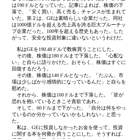
は190ドルとなっていた。記事によれば、株価の下
落で、「安く買い、高く売る」チャンスが生まれて
いた。第２は、GEは素晴らしい企業だった。同社
は1000億ドルを超える売上高を誇る巨大ブルーチッ
プ企業だった。100年を超える歴史もあった。した
がって、安全な投資対象に違いないというわけだ。
私はGEを190.48ドルで数株買うことにした。
その後、株価は180ドルまで下落した。「心配な
い」と自らに語りかけた。おそらく、株価はすぐに
回復するだろう。
その後、株価は140ドルとなった。「たぶん、市
場は少しばかり感情的になっているんだ」と自らを
慰めた。
それから、株価は100ドルまで下落した。「皆が
恐れを抱いているときこそ貪欲であれ」
そして、60ドルまで下がった。「自分は何をやっ
ているのか分かっていないかもしれない」と思っ
た。
私は、GEに投資しなかったお金を使って、投資
に関する本を何冊か買うことにした。そうすれば、