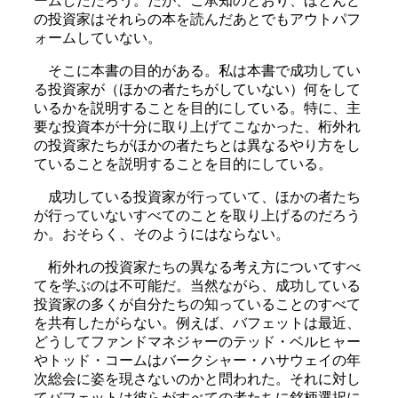
ームしただろう。だが、ご承知のとおり、ほとんど
の投資家はそれらの本を読んだあとでもアウトパフ
ォームしていない。
そこに本書の目的がある。私は本書で成功してい
る投資家が（ほかの者たちがしていない）何をして
いるかを説明することを目的にしている。特に、主
要な投資本が十分に取り上げてこなかった、桁外れ
の投資家たちがほかの者たちとは異なるやり方をし
ていることを説明することを目的にしている。
成功している投資家が行っていて、ほかの者たち
が行っていないすべてのことを取り上げるのだろう
か。おそらく、そのようにはならない。
桁外れの投資家たちの異なる考え方についてすべ
てを学ぶのは不可能だ。当然ながら、成功している
投資家の多くが自分たちの知っていることのすべて
を共有したがらない。例えば、バフェットは最近、
どうしてファンドマネジャーのテッド・ベルヒャー
やトッド・コームはバークシャー・ハサウェイの年
次総会に姿を現さないのかと問われた。それに対し
てバフェットは彼らがすべての者たちに銘柄選択に