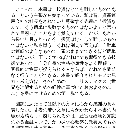
ところで、本書は「投資はとても難しいものであ
る」という主張から始まっている。私は昔、資産運
用会社の社長をされていた尊敬する先達に「投資な
んて、そう簡単に失敗するものではないよ」と言わ
れて戸惑ったことをよく覚えている。だが、あれか
ら長い年月がたった今、投資はけっして難しいもの
ではないと私も思う。それは例えて言えば、自動車
の運転のようなもので、素のままでできるほど簡単
ではないが、正しく学べばだれにでも習得できる技
術であって、自分自身の性格や属性をよく理解し、
客観的に物事が捉えられる人ならば、だれでも問題
なく行うことができる。本書で紹介されたモノの見
方・考え方は、そのためのヒューリスティクス（世
界を理解するための経験に基づいたおおよそのルー
ル）を身に付けるための第一歩である。
翻訳にあたっては以下の方々に心から感謝の意を
表したい。著者の若い文章にもかかわらず本書の内
容が素晴らしく感じられるのは、豊富な経験と知識
のある金融マンで、かつ探求心旺盛な教養人でもあ
る翻訳者の藤原玄氏による丁寧な訳文の貢献が大き