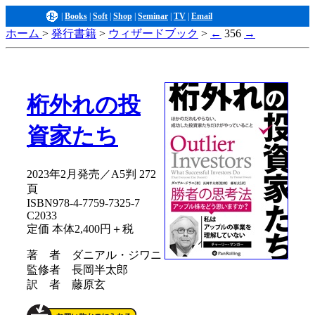
|
Books
|
Soft
|
Shop
|
Seminar
|
TV
|
Email
ホーム
>
発行書籍
>
ウィザードブック
>
←
356
→
桁外れの投
資家たち
2023年2月発売／A5判 272
頁
ISBN978-4-7759-7325-7
C2033
定価 本体2,400円＋税
著 者 ダニアル・ジワニ
監修者 長岡半太郎
訳 者 藤原玄