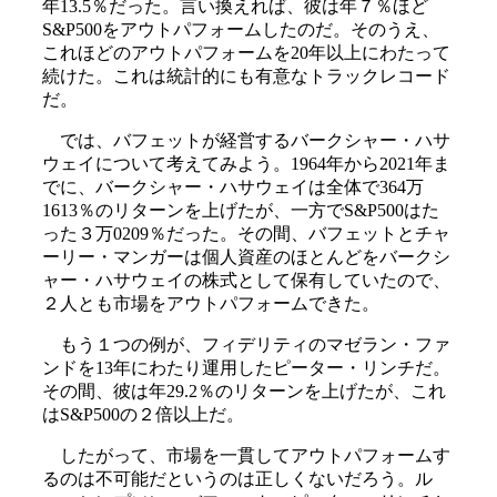
年13.5％だった。言い換えれば、彼は年７％ほど
S&P500をアウトパフォームしたのだ。そのうえ、
これほどのアウトパフォームを20年以上にわたって
続けた。これは統計的にも有意なトラックレコード
だ。
では、バフェットが経営するバークシャー・ハサ
ウェイについて考えてみよう。1964年から2021年ま
でに、バークシャー・ハサウェイは全体で364万
1613％のリターンを上げたが、一方でS&P500はた
った３万0209％だった。その間、バフェットとチャ
ーリー・マンガーは個人資産のほとんどをバークシ
ャー・ハサウェイの株式として保有していたので、
２人とも市場をアウトパフォームできた。
もう１つの例が、フィデリティのマゼラン・ファ
ンドを13年にわたり運用したピーター・リンチだ。
その間、彼は年29.2％のリターンを上げたが、これ
はS&P500の２倍以上だ。
したがって、市場を一貫してアウトパフォームす
るのは不可能だというのは正しくないだろう。ル