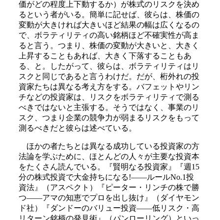
価がどの程度上下動するか）が株式のリスクを決め
るという者がいる。簡単に記せば、彼らは、株価の
変動が大きければ大きいほど結果の幅は広くなるの
で、ボラティリティの高い銘柄ほど不確実性が高ま
ると言う。つまり、株価の変動が大きいと、大きく
上昇することもあれば、大きく下落することもあ
る、と。したがって、彼らは、ボラティリティはリ
スクと同じであると言うわけだ。だが、桁外れの投
資家たちは異なる考え方をする。バフェットやリン
チなどの投資家は、リスクをボラティリティで測る
べきではないと主張する。そうではなく、事業のリ
スク、つまり企業の競争力が弱まるリスクをもって
測るべきだと彼らは述べている。
ほかの者たちとは異なる成功している投資家の方
法論を学ぶために、ほとんどの人々が主要な投資本
をたくさん読んでいる。『賢明なる投資家』『週15
分の株式投資で大金持ちになる!――ルールNo.1投
資法』（アスペクト）『ピーター・リンチの株で勝
つ――アマの知恵でプロを出し抜け』（ダイヤモン
ド社）『ダンドーのバリュー投資――低リスク・高
リターン銘柄の発見術』（パンローリング）といっ