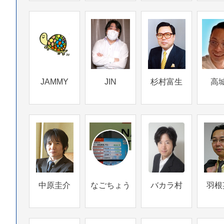
JAMMY
JIN
杉村富生
高
中原圭介
なごちょう
バカラ村
羽根