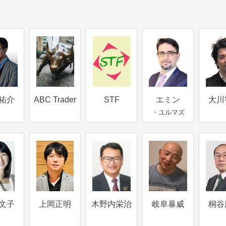
祐介
ABC Trader
STF
エミン
大川
・ユルマズ
文子
上岡正明
木野内栄治
岐阜暴威
桐谷