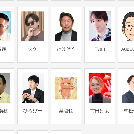
城泰
タケ
たけぞう
Tyun
DAIBO
英樹
ひろぴー
某哲也
前田けゑ
村松