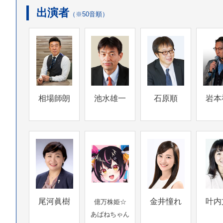
出演者
（※50音順）
相場師朗
池水雄一
石原順
岩本
尾河眞樹
金井憧れ
叶内
億万株姫☆
あばねちゃん