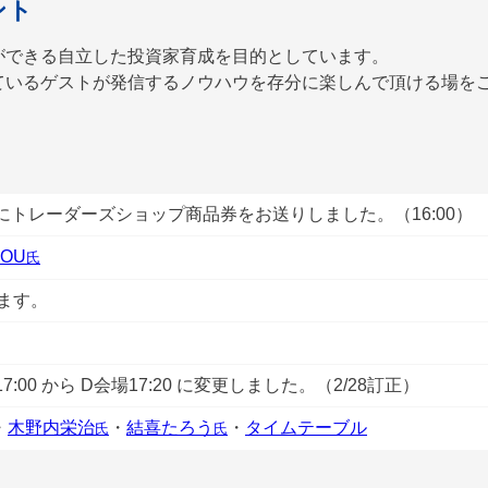
ント
ができる自立した投資家育成を目的としています。
ているゲストが発信するノウハウを存分に楽しんで頂ける場を
様にトレーダーズショップ商品券をお送りしました。（16:00）
HOU
氏
します。
:00 から D会場17:20 に変更しました。（2/28訂正）
・
木野内栄治
・
結喜たろう
・
タイムテーブル
氏
氏