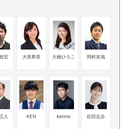
智宏
大里希世
大橋ひろこ
岡村友哉
広人
KEN
kenmo
佐田志歩