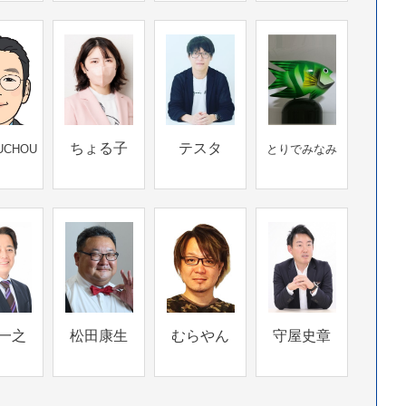
ちょる子
テスタ
UCHOU
とりでみなみ
一之
松田康生
むらやん
守屋史章