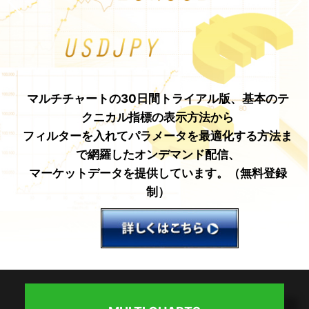
プログラムはMT4の10分の1！そこにはチャレンジ
プログラムはMT4の10分の1！そこにはチャレンジ
プログラムはMT4の10分の1！そこにはチャレンジ
マルチチャートの30日間トライアル版、基本のテ
マルチチャートの30日間トライアル版、基本のテ
マルチチャートの30日間トライアル版、基本のテ
サクソバンク証券では国内最多数水準の150通貨ペ
サクソバンク証券では国内最多数水準の150通貨ペ
サクソバンク証券では国内最多数水準の150通貨ペ
クニカル指標の表示方法から
クニカル指標の表示方法から
クニカル指標の表示方法から
するだけの価値がある！
するだけの価値がある！
するだけの価値がある！
ア以上の取り扱いがあるFXや日経平均株価指数、
ア以上の取り扱いがあるFXや日経平均株価指数、
ア以上の取り扱いがあるFXや日経平均株価指数、
フィルターを入れてパラメータを最適化する方法ま
ゼロスタートのあなたも、本書を読めばシステムト
フィルターを入れてパラメータを最適化する方法ま
ゼロスタートのあなたも、本書を読めばシステムト
フィルターを入れてパラメータを最適化する方法ま
ゼロスタートのあなたも、本書を読めばシステムト
NYダウ平均株価指数に代表される指数や個別株な
NYダウ平均株価指数に代表される指数や個別株な
NYダウ平均株価指数に代表される指数や個別株な
で網羅したオンデマンド配信、
で網羅したオンデマンド配信、
で網羅したオンデマンド配信、
レーダーの仲間入りです。
レーダーの仲間入りです。
レーダーの仲間入りです。
ど約8,000銘柄のCFDをマルチチャートで取引が可
ど約8,000銘柄のCFDをマルチチャートで取引が可
ど約8,000銘柄のCFDをマルチチャートで取引が可
マーケットデータを提供しています。（無料登録
マーケットデータを提供しています。（無料登録
マーケットデータを提供しています。（無料登録
能になります。
能になります。
能になります。
制）
制）
制）
※株式・先物・コモディについても、随時サービス
※株式・先物・コモディについても、随時サービス
※株式・先物・コモディについても、随時サービス
提供予定
提供予定
提供予定