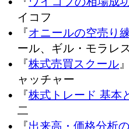
『
ワイコフの相場成
イコフ
『
オニールの空売り
ール、ギル・モラレ
『
株式売買スクール
ャッチャー
『
株式トレード 基本
二
『
出来高・価格分析