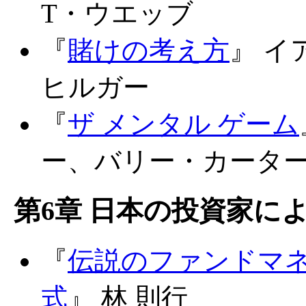
T・ウエッブ
『
賭けの考え方
』 
ヒルガー
『
ザ メンタル ゲーム
ー、バリー・カータ
第6章 日本の投資家によ
『
伝説のファンドマ
式
』 林 則行