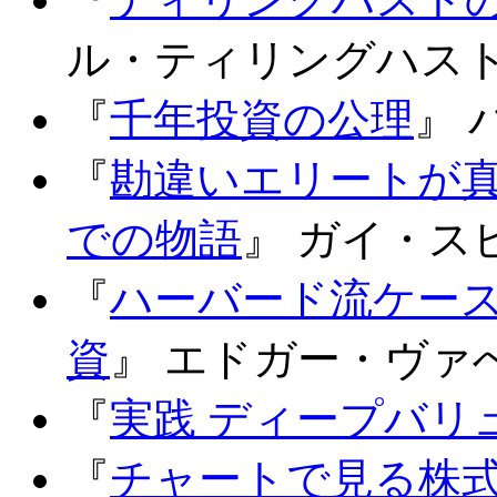
ル・ティリングハス
『
千年投資の公理
』 
『
勘違いエリートが
での物語
』 ガイ・ス
『
ハーバード流ケー
資
』 エドガー・ヴァ
『
実践 ディープバリ
『
チャートで見る株式