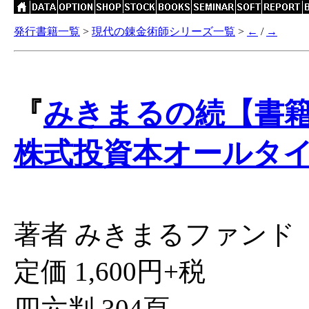
発行書籍一覧
>
現代の錬金術師シリーズ一覧
>
←
/
→
『
みきまるの続【書
株式投資本オールタ
著者 みきまるファンド
定価 1,600円+税
四六判 304頁