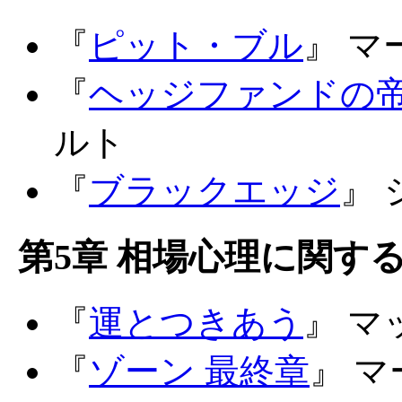
『
ピット・ブル
』 
『
ヘッジファンドの
ルト
『
ブラックエッジ
』
第5章 相場心理に関する
『
運とつきあう
』 
『
ゾーン 最終章
』 