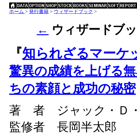
ホーム
>
発行書籍
>
ウィザードブック
>
←
ウィザードブック
『
知られざるマーケ
驚異の成績を上げる無
ちの素顔と成功の秘密
著 者 ジャック・Ｄ
監修者 長岡半太郎