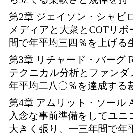
第2章 ジェイソン・シャピロ Jas
メディアと大衆とCOTリ
間で年平均三四％を上げる
第3章 リチャード・バーグ Rich
テクニカル分析とファンダ
年平均二八〇％を達成する
第4章 アムリット・ソール Amri
入念な事前準備をしてユニ
大きく張り、一三年間で年