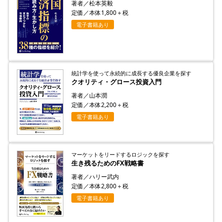
著者／松本英毅
定価／本体1,800＋税
電子書籍あり
統計学を使って永続的に成長する優良企業を探す
クオリティ・グロース投資入門
著者／山本潤
定価／本体2,200＋税
電子書籍あり
マーケットをリードするロジックを探す
生き残るためのFX戦略書
著者／ハリー武内
定価／本体2,800＋税
電子書籍あり