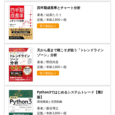
四半期成長率とチャート分析
著者／結喜たろう
定価／本体2,800＋税
電子書籍あり
天から底まで根こそぎ狙う「トレンドライン
ゾーン」分析
著者／野田尚吾
定価／本体2,800＋税
電子書籍あり
Python3ではじめるシステムトレード【第2
版】
環境構築と売買戦略
著者／森谷博之
定価／本体3,800＋税