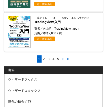
電子書籍あり
一流のトレードは、一流のツールから生まれる
TradingView 入門
著者／向山勇、TradingView-Japan
定価／本体2,000＋税
電子書籍あり
1
2
3
4
5
書籍
ウィザードブックス
ウィザードコミックス
現代の錬金術師