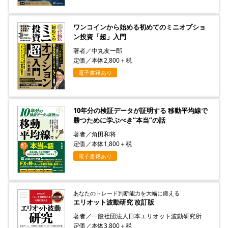
ワンコインから始める初めてのミニオプショ
ン投資「超」入門
著者／中丸友一郎
定価／本体2,800＋税
電子書籍あり
10年分の検証データが証明する 移動平均線で
勝つために学ぶべき“本当”の話
著者／角田和将
定価／本体1,800＋税
電子書籍あり
あなたのトレード判断能力を大幅に鍛える
エリオット波動研究 改訂版
著者／一般社団法人日本エリオット波動研究所
定価／本体3,800＋税