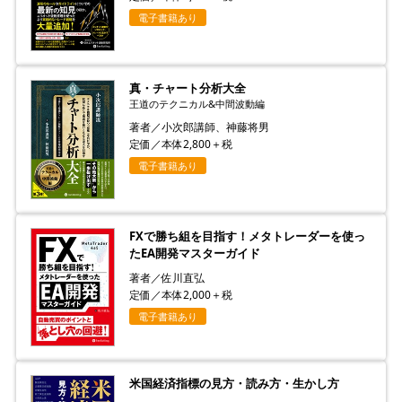
電子書籍あり
真・チャート分析大全
王道のテクニカル&中間波動編
著者／小次郎講師、神藤将男
定価／本体2,800＋税
電子書籍あり
FXで勝ち組を目指す！メタトレーダーを使っ
たEA開発マスターガイド
著者／佐川直弘
定価／本体2,000＋税
電子書籍あり
米国経済指標の見方・読み方・生かし方