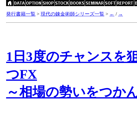
発行書籍一覧
>
現代の錬金術師シリーズ一覧
>
←
/
→
1日3度のチャンスを
つFX
～相場の勢いをつか