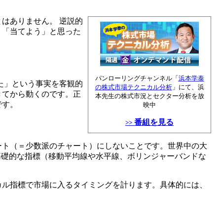
はありません。 逆説的
、「当てよう」と思った
パンローリングチャンネル「
浜本学泰
た」という事実を客観的
の株式市場テクニカル分析
」にて、浜
きてから動くのです。正
本先生の株式市況とセクター分析を放
です。
映中
番組を見る
>>
ート（＝少数派のチャート）にしないことです。世界中の大
基礎的な指標（移動平均線や水平線、ボリンジャーバンドな
カル指標で市場に入るタイミングを計ります。具体的には、