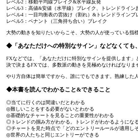
レベル2：移動平均線ブレイク&水平線反発
レベル3：高値&安値（水平線）ブレイク、トレンドライン
レベル4：一目均衡表の雲抜け（割れ）&トレンドラインブ
レベル5：ペナント（三角持ち合い）ブレイク
大勢の動きを知りたいからこそ、大勢の人が使っている指
◆「あなただけへの特別なサイン」などなくても
FXなどでは、「あなただけに特別なサインを提供します
決で決まるFXでは、多数派の動きを見極めなければなりま
やり方自体は簡単ですから、誰にでもできます。熟練した
◆本書を読んでわかること&できること
◎当てに行くのは間違いだとわかる
◎難しいことをする必要がないとわかる
◎基礎的なチャートを見ることの重要性がわかる
◎トレンドの掴み方がわかる。トレンドがわかるようにな
◎チャートを見た時点で「どのエントリールールが適用し
◎世界の人たちと同じエントリーができる