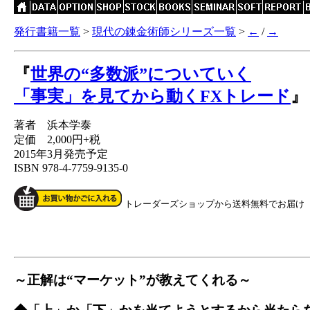
発行書籍一覧
>
現代の錬金術師シリーズ一覧
>
←
/
→
『
世界の“多数派”についていく
「事実」を見てから動くFXトレード
』
著者 浜本学泰
定価 2,000円+税
2015年3月発売予定
ISBN 978-4-7759-9135-0
トレーダーズショップから送料無料でお届け
～正解は“マーケット”が教えてくれる～