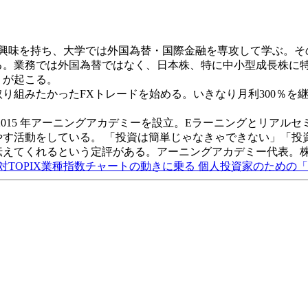
場に興味を持ち、大学では外国為替・国際金融を専攻して学ぶ。
業務では外国為替ではなく、日本株、特に中小型成長株に特化し
」が起こる。
り組みたかったFXトレードを始める。いきなり月利300％を
、2015 年アーニングアカデミーを設立。Eラーニングとリア
やす活動をしている。 「投資は簡単じゃなきゃできない」「投
伝えてくれるという定評がある。アーニングアカデミー代表。株
対TOPIX業種指数チャートの動きに乗る 個人投資家のための