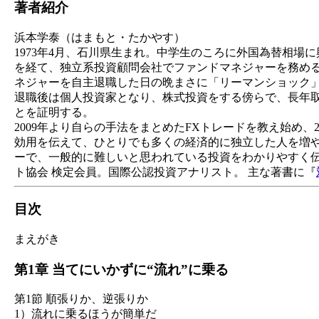
著者紹介
浜本学泰（はまもと・たかやす）
1973年4月、石川県生まれ。中学生のころに外国為替相
を経て、独立系投資顧問会社でファンドマネジャーを務める。
ネジャーを自主退職した日の晩まさに「リーマンショック
退職後は個人投資家となり、株式投資をする傍らで、長年取
とを証明する。
2009年より自らの手法をまとめたFXトレードを教え始め
効用を伝えて、ひとりでも多くの経済的に独立した人を増
ーで、一般的に難しいと思われている投資をわかりやすく
ト協会 検定会員。国際公認投資アナリスト。 主な著書に『
目次
まえがき
第1章 当てにいかずに“流れ”に乗る
第1節 順張りか、逆張りか
1）流れに乗るほうが簡単だ