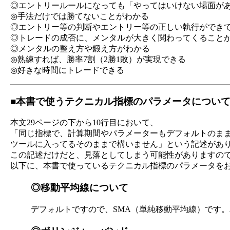
◎エントリールールになっても「やってはいけない場面が
◎手法だけでは勝てないことがわかる
◎エントリー等の判断やエントリー等の正しい執行ができ
◎トレードの成否に、メンタルが大きく関わってくること
◎メンタルの整え方や鍛え方がわかる
◎熟練すれば、勝率7割（2勝1敗）が実現できる
◎好きな時間にトレードできる
■本書で使うテクニカル指標のパラメータについ
本文29ページの下から10行目において、
「同じ指標で、計算期間やパラメーターもデフォルトのま
ツールに入ってるそのままで構いません」という記述があ
この記述だけだと、見落としてしまう可能性がありますの
以下に、本書で使っているテクニカル指標のパラメータを
◎移動平均線について
デフォルトですので、SMA（単純移動平均線）です