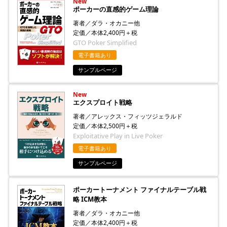
New
ポーカーの直感的ゲーム理論
著者／ダラ・オカニー他
定価／本体2,400円＋税
GTO Poker Simplified
電子書籍あり
サンプルページ
New
エクスプロイト戦略
著者／アレックス・フィッツジェラルド
定価／本体2,500円＋税
Exploitative Play in Live Poker
電子書籍あり
サンプルページ
ポーカートーナメント ファイナルテーブル戦
略 ICM教本
著者／ダラ・オカニー他
定価／本体2,400円＋税