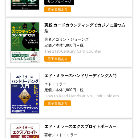
サンプルページ
電子書籍あり
実践 カードカウンティングでカジノに勝つ方
法
著者／コリン・ジョーンズ
定価／本体1,800円＋税
The 21st-Century Card Counter
電子書籍あり
エド・ミラーのハンドリーディング入門
エド・ミラー
定価／本体1,800円＋税
How to Read Hands at No-Limit Hold'em
電子書籍あり
エド・ミラーのエクスプロイトポーカー
著者／エド・ミラー