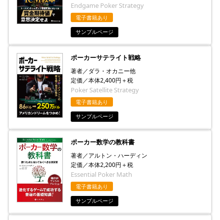
Endgame Poker Strategy
電子書籍あり
サンプルページ
ポーカーサテライト戦略
著者／ダラ・オカニー他
定価／本体2,400円＋税
Poker Satellite Strategy
電子書籍あり
サンプルページ
ポーカー数学の教科書
著者／アルトン・ハーディン
定価／本体2,200円＋税
Essential Poker Math
電子書籍あり
サンプルページ