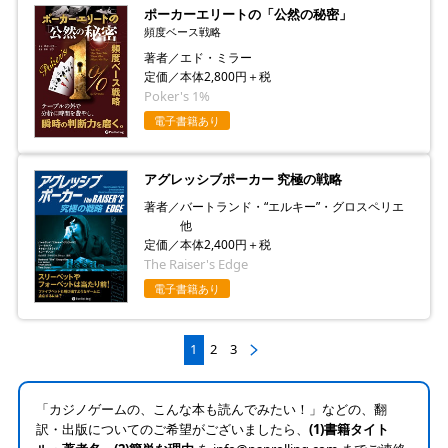
ポーカーエリートの「公然の秘密」
頻度ベース戦略
著者／エド・ミラー
定価／本体2,800円＋税
Poker's 1%
電子書籍あり
アグレッシブポーカー 究極の戦略
著者／バートランド・“エルキー”・グロスペリエ
他
定価／本体2,400円＋税
The Raiser's Edge
電子書籍あり
1
2
3
「カジノゲームの、こんな本も読んでみたい！」などの、翻
訳・出版についてのご希望がございましたら、
(1)書籍タイト