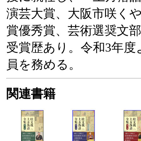
演芸大賞、大阪市咲くや
賞優秀賞、芸術選奨文
受賞歴あり。令和3年度
員を務める。
関連書籍