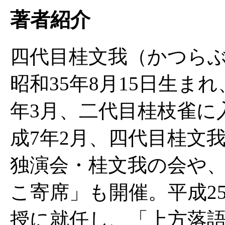
著者紹介
四代目桂文我（かつら
昭和35年8月15日生ま
年3月、二代目桂枝雀に
成7年2月、四代目桂文
独演会・桂文我の会や
こ寄席」も開催。平成2
授に就任し、「上方落