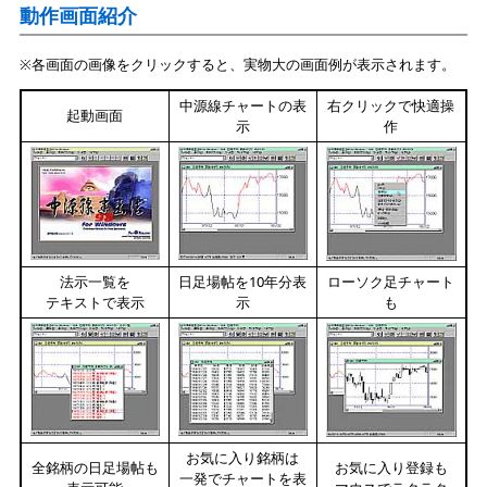
動作画面紹介
※各画面の画像をクリックすると、実物大の画面例が表示されます。
中源線チャートの表
右クリックで快適操
起動画面
示
作
法示一覧を
日足場帖を10年分表
ローソク足チャート
テキストで表示
示
も
お気に入り銘柄は
全銘柄の日足場帖も
お気に入り登録も
一発でチャートを表