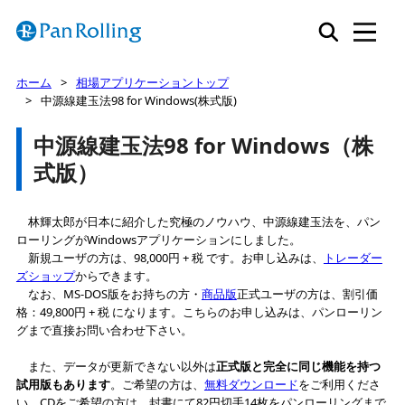
ホーム
相場アプリケーショントップ
中源線建玉法98 for Windows(株式版)
中源線建玉法98 for Windows（株
式版）
林輝太郎が日本に紹介した究極のノウハウ、中源線建玉法を、パン
ローリングがWindowsアプリケーションにしました。
新規ユーザの方は、98,000円 + 税 です。お申し込みは、
トレーダー
ズショップ
からできます。
なお、MS-DOS版をお持ちの方・
商品版
正式ユーザの方は、割引価
格：49,800円 + 税 になります。こちらのお申し込みは、パンローリン
グまで直接お問い合わせ下さい。
また、データが更新できない以外は
正式版と完全に同じ機能を持つ
試用版もあります
。ご希望の方は、
無料ダウンロード
をご利用くださ
い。CDをご希望の方は、封書にて82円切手14枚をパンローリングまで