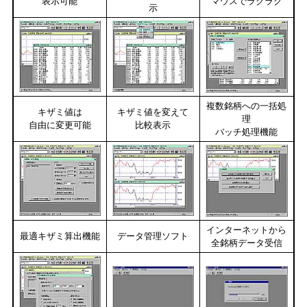
表示可能
マウスでラクラク
示
複数銘柄への一括処
キザミ値は
キザミ値を変えて
理
自由に変更可能
比較表示
バッチ処理機能
インターネットから
最適キザミ算出機能
データ管理ソフト
全銘柄データ受信