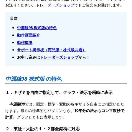
お送りください。
トレーダーズショップ
でもご注文をお受けします。
目次
中源線98 株式版の特色
動作画面紹介
動作環境
サポート掲示板（商品版・株式版共通）
お申し込みは
トレーダーズショップ
から！
中源線98 株式版
の特色
１．キザミを自由に指定して、グラフ・法示を瞬時に表示
中源線98
では、
固定・標準・変動の各キザミを自由にご指定いただ
けます。最近の標準的なパソコンなら、
10年分の法示もコンマ数秒で
計算
、グラフとともに表示します。
２．東証・大証の１・２部全銘柄に対応