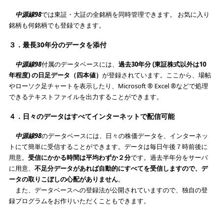
中源線98
では東証・大証の全銘柄を同時管理できます。 お気に入り
銘柄も何銘柄でも登録できます。
３．最長30年分のデータを添付
中源線98
付属のデータベースには、
過去30年分 (東証株式以外は10
年程度) の日足データ（四本値）
が登録されています。ここから、場帖
やローソク足チャートを表示したり、Microsoft ® Excel ®などで処理
できるテキストファイルを出力することができます。
４．日々のデータはすべてインターネットで配信可能
中源線98
のデータベースには、日々の株価データを、インターネッ
トにて簡単に受信することができます。データは毎日午後７時前後に
用意。
受信にかかる時間は平均わずか２分
です。過去半年分をサーバ
に用意、
不足分データがあれば自動的にすべてを受信しますので、デ
ータの取りこぼしの心配がありません
。
また、データベースへの登録法が公開されていますので、独自の登
録プログラムをお作りいただくこともできます。