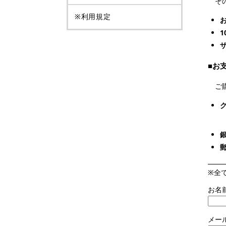
その
※利用規定
1
■お
ご購
ク
銀
郵
※全
お名
メー