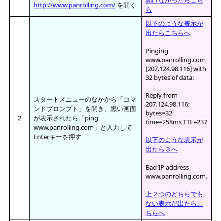
http://www.panrolling.com/
を開く
ら
以下のような表示が
出たらこちらへ
Pinging
www.panrolling.com
[207.124.98.116] with
32 bytes of data:
Reply from
スタートメニューのなかから「コマ
207.124.98.116:
ンドプロンプト」を開き、黒い画面
bytes=32
２
が表示されたら「ping
time=258ms TTL=237
www.panrolling.com」と入力して
Enterキーを押す
以下のような表示が
出たら３へ
Bad IP address
www.panrolling.com.
上２つのどちらでも
ない表示が出たらこ
ちらへ