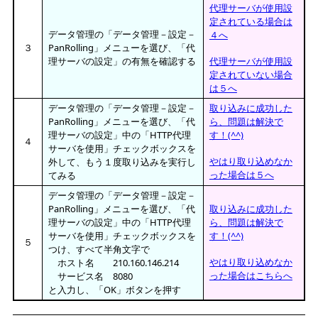
代理サーバが使用設
定されている場合は
データ管理の「データ管理－設定－
４へ
３
PanRolling」メニューを選び、「代
理サーバの設定」の有無を確認する
代理サーバが使用設
定されていない場合
は５へ
データ管理の「データ管理－設定－
取り込みに成功した
PanRolling」メニューを選び、「代
ら、問題は解決で
理サーバの設定」中の「HTTP代理
す！(^^)
４
サーバを使用」チェックボックスを
やはり取り込めなか
外して、もう１度取り込みを実行し
った場合は５へ
てみる
データ管理の「データ管理－設定－
PanRolling」メニューを選び、「代
取り込みに成功した
理サーバの設定」中の「HTTP代理
ら、問題は解決で
サーバを使用」チェックボックスを
す！(^^)
５
つけ、すべて半角文字で
やはり取り込めなか
ホスト名 210.160.146.214
った場合はこちらへ
サービス名 8080
と入力し、「OK」ボタンを押す