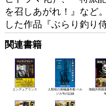
を召しあがれ！』など
した作品『ぶらり釣り
関連書籍
エンデュアランス
人類初の南極越冬船 ベル
海賊共和国史 1
ジカ号の記録