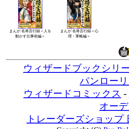
まんが 名将言行録＜人を
まんが 名将言行録＜心
動かす仕事術編＞
理・軍略編＞
ウィザードブックシリ
パンローリ
ウィザードコミックス
-
オーデ
トレーダーズショップ