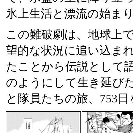
氷上生活と漂流の始ま
この難破劇は、地球上
望的な状況に追い込ま
たことから伝説として
のようにして生き延び
と隊員たちの旅、753