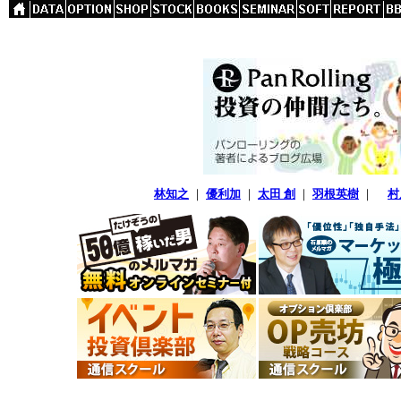
林知之
｜
優利加
｜
太田 創
｜
羽根英樹
｜
村