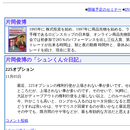
■
開催予定のセミナー
■
D
片岡俊博
1995年に 株式投資を始め、1997年に商品先物を始める
手権であるロビンスカップの日本版、オンライン商品先物
会では初参加で285％のパフォーマンスを出し三位入賞、第4
トレードが出来る時間は、朝と夜の勤務 時間外と、昼休み
レードを続け、現在に至る。
片岡俊博の「シュンくん☆日記」
225オプション
11月05日
最近、225オプションの権利行使が上場されない事が多いです。
ところだが、上場されない事が多いのです。そのせいで、SQ時に
大証がディープアウトの権利行使を上場しない以上、このルール
今、IVがこうも高いと、ロングから入るのはセータ分損になると
どうすれば良いかは、サヤでリスク回避するのが良いかなと最近
その中でも、限月間のサヤ等などが、最も有効的な方法だと思え
コメント投稿