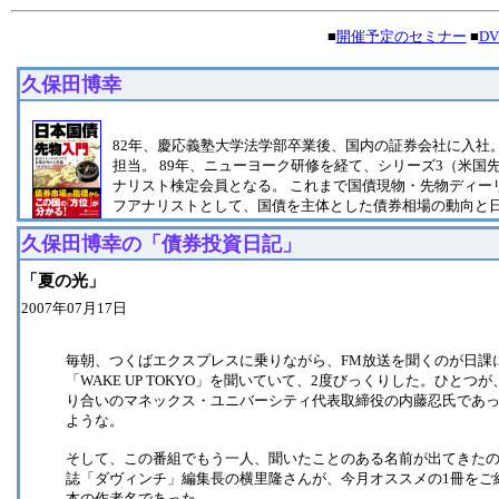
■
開催予定のセミナー
■
D
久保田博幸
82年、慶応義塾大学法学部卒業後、国内の証券会社に入社
担当。 89年、ニューヨーク研修を経て、シリーズ3（米国
ナリスト検定会員となる。 これまで国債現物・先物ディー
フアナリストとして、国債を主体とした債券相場の動向と
久保田博幸の「債券投資日記」
「夏の光」
2007年07月17日
毎朝、つくばエクスプレスに乗りながら、FM放送を聞くのが日課に
「WAKE UP TOKYO」を聞いていて、2度びっくりした。ひとつが、今週
り合いのマネックス・ユニバーシティ代表取締役の内藤忍氏であ
ような。
そして、この番組でもう一人、聞いたことのある名前が出てきたので
誌「ダヴィンチ」編集長の横里隆さんが、今月オススメの1冊をご
本の作者名であった。