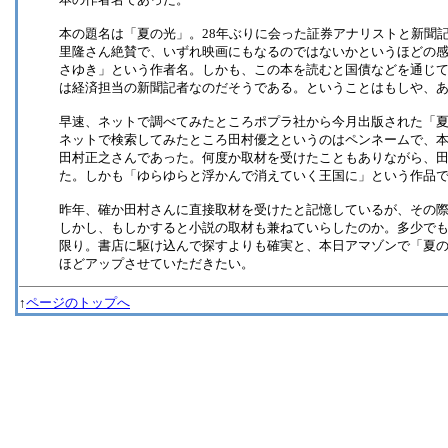
本の題名は「夏の光」。28年ぶりに会った証券アナリストと新聞
里隆さん絶賛で、いずれ映画にもなるのではないかというほどの
さゆき」という作者名。しかも、この本を読むと国債などを通じ
は経済担当の新聞記者なのだそうである。ということはもしや、
早速、ネットで調べてみたところポプラ社から今月出版された「
ネットで検索してみたところ田村優之というのはペンネームで、
田村正之さんであった。何度か取材を受けたこともありながら、
た。しかも「ゆらゆらと浮かんで消えていく王国に」という作品
昨年、確か田村さんに直接取材を受けたと記憶しているが、その
しかし、もしかすると小説の取材も兼ねていらしたのか。多少で
限り。書店に駆け込んで探すよりも確実と、本日アマゾンで「夏
ほどアップさせていただきたい。
↑
ページのトップへ