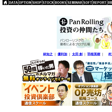
林知之
｜
優利加
｜
太田 創
｜
羽根英樹
｜
村