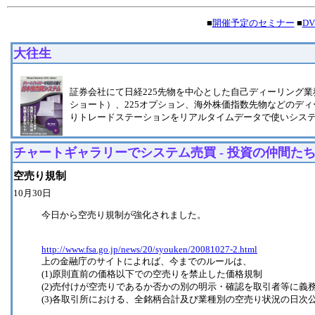
■
開催予定のセミナー
■
D
大往生
証券会社にて日経225先物を中心とした自己ディーリング業務
ショート）、225オプション、海外株価指数先物などのディ
りトレードステーションをリアルタイムデータで使いシス
チャートギャラリーでシステム売買 - 投資の仲間た
空売り規制
10月30日
今日から空売り規制が強化されました。
http://www.fsa.go.jp/news/20/syouken/20081027-2.html
上の金融庁のサイトによれば、今までのルールは、
(1)原則直前の価格以下での空売りを禁止した価格規制
(2)売付けが空売りであるか否かの別の明示・確認を取引者等に義
(3)各取引所における、全銘柄合計及び業種別の空売り状況の日次