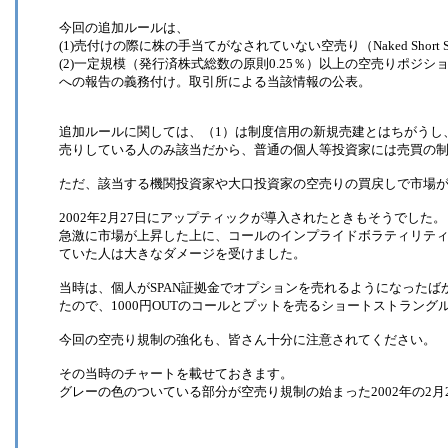
今回の追加ルールは、
(1)売付けの際に株の手当てがなされていない空売り（Naked Short S
(2)一定規模（発行済株式総数の原則0.25％）以上の空売りポジ
への報告の義務付け。取引所による当該情報の公表。
追加ルールに関しては、（1）は制度信用の新規売建とはちがうし、
売りしている人のみ該当だから、普通の個人等投資家には売買の
ただ、該当する機関投資家や大口投資家の空売りの買戻しで市場
2002年2月27日にアップティックが導入されたときもそうでした。
急激に市場が上昇した上に、コールのインプライドボラティリテ
ていた人は大きなダメージを受けました。
当時は、個人がSPAN証拠金でオプションを売れるようになったば
たので、1000円OUTのコールとプットを売るショートストラング
今回の空売り規制の強化も、皆さん十分に注意されてください。
その当時のチャートを載せておきます。
グレーの色のついている部分が空売り規制の始まった2002年の2月