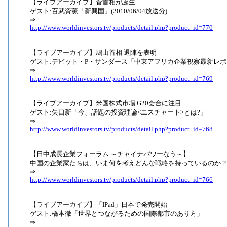
【ライブアーカイブ】菅首相が誕生
ゲスト:百武資薫「新興国」(2010/06/04放送分)
⇒
http://www.worldinvestors.tv/products/detail.php?product_id=770
【ライブアーカイブ】鳩山首相 退陣を表明
ゲスト:デビット・P・サンダース「中東アフリカ企業視察最新レポ
⇒
http://www.worldinvestors.tv/products/detail.php?product_id=769
【ライブアーカイブ】米国株式市場 G20会合に注目
ゲスト:矢口新「今、話題の投資理論<エスチャート>とは?」
⇒
http://www.worldinvestors.tv/products/detail.php?product_id=768
【日中成長企業フォーラム ～チャイナパワーなう～】
中国の企業家たちは、いま何を考えどんな戦略を持っているのか
⇒
http://www.worldinvestors.tv/products/detail.php?product_id=766
【ライブアーカイブ】「IPad」日本で発売開始
ゲスト:橋本徹「世界とつながるための国際都市のあり方」
⇒