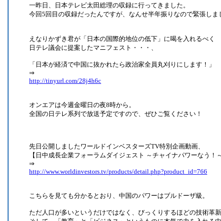
一昨日、日本テレビ太田総理の収録に行ってきました。
今回5回目の収録だったんですが、なんせ半年振りなので緊張しま
えなりかずき君が「日本の国際的地位の低下」に喝を入れるべく
日テレ議会に提案したマニフェスト・・・、
「日本が経済で中国に抜かれたら政治家全員丸刈りにします！」
⇒
http://tinyurl.com/28j4h6c
オンエアは今週金曜日の夜8時から。
全国の日テレ系列で放送予定ですので、ぜひご覧ください！
先日公開しましたワールドインベスターズTV特別企画動画、
【日中成長企業フォーラムダイジェスト ～チャイナパワーなう！
⇒
http://www.worldinvestors.tv/products/detail.php?product_id=766
こちらを見ても分かるとおり、中国のパワーはブルドーザ級。
ただ人口が多いというだけではなく、びっくりするほどの技術革