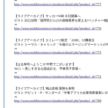
⇒
http://www.worldinvestors.tv/products/detail.php?product_id=777
【ライブアーカイブ】サッカーW杯 今日開幕へ
ゲスト:出口治明「疑問符だらけの保険業界を変える!ベンチャー物
⇒
http://www.worldinvestors.tv/products/detail.php?product_id=776
【ライブアーカイブ】エミレーツ航空 「A380」32機発注
ゲスト:トーマス・キャリック「今後のエマージングマーケットの
⇒
http://www.worldinvestors.tv/products/detail.php?product_id=775
【はる寿司へようこそ!中野でございます!】
Vol.1 ～美しすぎる公認会計士、平林亮子登場～
⇒
http://www.worldinvestors.tv/products/detail.php?product_id=772
【ライブアーカイブ】鳩山首相 退陣を表明
ゲスト:デビット・P・サンダース「中東アフリカ企業視察最新レポ
⇒
http://www.worldinvestors.tv/products/detail.php?product_id=769