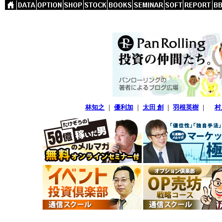
林知之
｜
優利加
｜
太田 創
｜
羽根英樹
｜
村