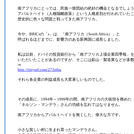
南アフリカにとっては、民族一致団結の絶好の機会となるでしょ
アパルトヘイト（人種隔離政策）という人種差別が行われていた
歴史的に色々な問題と戦ってきた南アフリカ。
今や、BRICsの「s」は、「南アフリカ（South Africa）」と
呼ばれるほどまでに、影響力のある新興国に成長しました。
私は以前、ドバイの投資銀行から「南アフリカ上場企業四季報」
いただいたことがあるのですが、そこには鉱山・製造業などが多
⇒
http://tinyurl.com/273ztbu
それら各企業の利益成長も大変著しいものでした。
その成長に、1994年～1999年の間、南アフリカの大統領を務めた
「ネルソン・マンデラ」さんの功績を忘れてはなりません。
南アフリカからアパルトヘイトを無くした、偉大な方です。
小さな貧しい村に生まれ育ったマンデラさん。