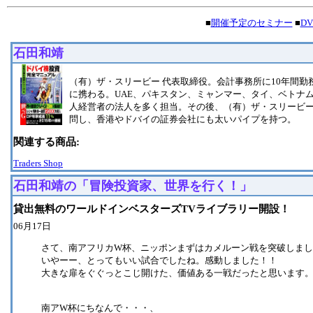
■
開催予定のセミナー
■
D
石田和靖
（有）ザ・スリービー 代表取締役。会計事務所に10年間
に携わる。UAE、パキスタン、ミャンマー、タイ、ベトナ
人経営者の法人を多く担当。その後、（有）ザ・スリービー
問し、香港やドバイの証券会社にも太いパイプを持つ。
関連する商品:
Traders Shop
石田和靖の「冒険投資家、世界を行く！」
貸出無料のワールドインベスターズTVライブラリー開設！
06月17日
さて、南アフリカW杯、ニッポンまずはカメルーン戦を突破しま
いやーー、とってもいい試合でしたね。感動しました！！
大きな扉をぐぐっとこじ開けた、価値ある一戦だったと思います
南アW杯にちなんで・・・、