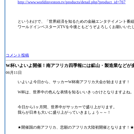
http://www.worldinvestors.tv/products/detail.php?product_id=767
というわけで、「世界経済を知るための金融エンタテイメント番
ワールドインベスターズTVを今後ともどうぞよろしくお願いいた
コメント投稿
W杯いよいよ開催！南アフリカ四季報には鉱山・製造業などが
06月11日
いよいよ今日から、サッカーW杯南アフリカ大会が始まります！
W杯は、世界中の色んな表情を知るいいきっかけとなりますよね。
今日から1ヶ月間、世界中がサッカーで盛り上がります。
我らが日本も大いに盛り上がっていきましょう～～！
★開催国の南アフリカ、悲願のアフリカ大陸初開催となります！★