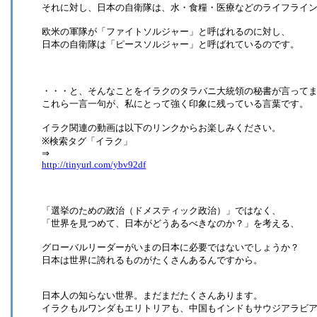
それに対し、日本の自衛隊は、水・食糧・医療などのライフライ
欧米の軍隊が「ファイトソルジャー」と呼ばれるのに対し、
日本の自衛隊は「ピースソルジャー」と呼ばれているのです。
・・・と、そんなことをイラクのタラバニ大統領の秘書が言って
これら一言一句が、私にとって強く印象に残っている言葉です。
イラク関連の動画は以下のリンクからお楽しみください。
※検索タグ「イラク」
⇒
http://tinyurl.com/ybv92df
「選挙のための政治（ドメスティック政治）」ではなく、
「世界を見つめて、日本がどうあるべきなのか？」を考える、
グローバルリーダーがいまの日本に必要ではないでしょうか？
日本は世界に誇れるものがたくさんあるんですから。
日本人の知らない世界。まだまだたくさんあります。
イラクもルワンダもエリトリアも、中国もインドもサウジアラビ