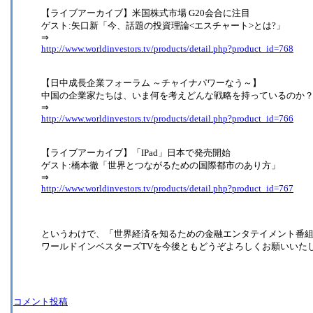
【ライブアーカイブ】米国株式市場 G20会合に注目
ゲスト:矢口新「今、話題の投資理論<エスチャート>とは?」
⇒
http://www.worldinvestors.tv/products/detail.php?product_id=768
【日中成長企業フォーラム ～チャイナパワーなう～】
中国の企業家たちは、いま何を考えどんな戦略を持っているのか
⇒
http://www.worldinvestors.tv/products/detail.php?product_id=766
【ライブアーカイブ】「IPad」日本で発売開始
ゲスト:橋本徹「世界とつながるための国際都市のあり方」
⇒
http://www.worldinvestors.tv/products/detail.php?product_id=767
というわけで、「世界経済を知るための金融エンタテイメント番
ワールドインベスターズTVを今後ともどうぞよろしくお願いいた
コメント投稿