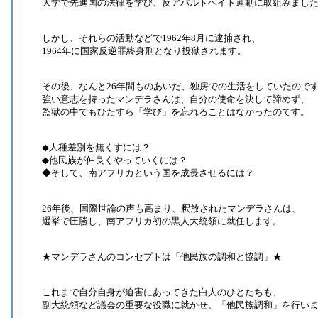
大学で先進国の法律を学び、反アパルトヘイト運動に取組みまし
しかし、それらの活動などで1962年8月に逮捕され、
1964年に国家反逆罪終身刑となり投獄されます。
その後、なんと26年間ものあいだ、独房での生活をしていたので
強い意志を持ったマンデラさんは、自分の使命を決して諦めず、
監獄の中でもひたすら「学び」を忘れることはなかったのです。
◆人種差別を無くすには？
◆他民族が仲良くやっていくには？
◆そして、南アフリカという国を成長させるには？
26年後、国際世論の声も高まり、釈放されたマンデラさんは、
選挙で圧勝し、南アフリカ初の黒人大統領に就任します。
★マンデラさんのコンセプトは「他民族の調和と協調」★
これまで自分自身が迫害にあってきた白人のひとたちも、
副大統領など議会の重要な役職に就かせ、「他民族調和」を行い