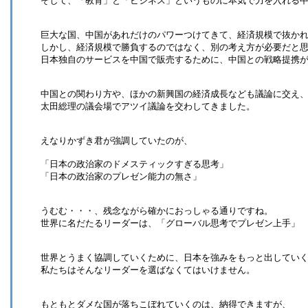
そして、「教育」と「ビジネス」というものに本気で力を入れる
巨大な国、中国があれだけのパワーつけてきて、経済規模で抜か
しかし、経済規模で勝負するのではなく、別の考え方が必要だと
日本独自のサービスを中国で販売するために、中国との戦略提携
中国との関わり方や、ほかの新興国の経済成長なども議論に交え
太田総理の議会場でアツイ議論を交わしてきました。
えなりかずき君が強調していたのが、
「日本の政治家のドメスティックすぎる思考」
「日本の政治家のプレゼン能力の無さ」
うむむ・・・、残念ながら確かにおっしゃる通りですね。
世界に名だたるリーダーは、「グローバル思考でプレゼン上手」
世界とうまく協調していくために、日本を強みをもっと出してい
私たちはそんなリーダーを選ばなくてはいけません。
もともとダメな国が落ちこぼれていくのは、納得できますが、