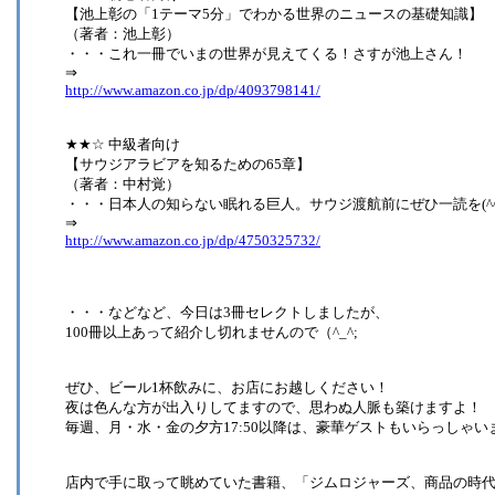
【池上彰の「1テーマ5分」でわかる世界のニュースの基礎知識】
（著者：池上彰）
・・・これ一冊でいまの世界が見えてくる！さすが池上さん！
⇒
http://www.amazon.co.jp/dp/4093798141/
★★☆ 中級者向け
【サウジアラビアを知るための65章】
（著者：中村覚）
・・・日本人の知らない眠れる巨人。サウジ渡航前にぜひ一読を(^^
⇒
http://www.amazon.co.jp/dp/4750325732/
・・・などなど、今日は3冊セレクトしましたが、
100冊以上あって紹介し切れませんので（^_^;
ぜひ、ビール1杯飲みに、お店にお越しください！
夜は色んな方が出入りしてますので、思わぬ人脈も築けますよ！
毎週、月・水・金の夕方17:50以降は、豪華ゲストもいらっしゃい
店内で手に取って眺めていた書籍、「ジムロジャーズ、商品の時