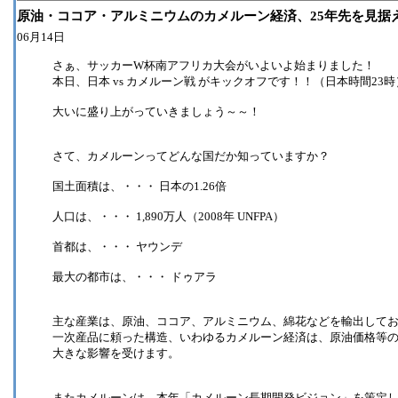
原油・ココア・アルミニウムのカメルーン経済、25年先を見据
06月14日
さぁ、サッカーW杯南アフリカ大会がいよいよ始まりました！
本日、日本 vs カメルーン戦 がキックオフです！！（日本時間23時
大いに盛り上がっていきましょう～～！
さて、カメルーンってどんな国だか知っていますか？
国土面積は、・・・ 日本の1.26倍
人口は、・・・ 1,890万人（2008年 UNFPA）
首都は、・・・ ヤウンデ
最大の都市は、・・・ ドゥアラ
主な産業は、原油、ココア、アルミニウム、綿花などを輸出して
一次産品に頼った構造、いわゆるカメルーン経済は、原油価格等
大きな影響を受けます。
またカメルーンは、本年「カメルーン長期開発ビジョン」を策定し