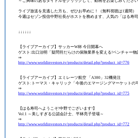
～ご興味のあるタイトルをクリックして、動画をお楽しみくださ
ライブ放送を見逃した方も、ぜひお早めに！（無料視聴は1週間）
今週はセゾン投信中野社長がホストを務めます、人気の「はる寿
↓↓↓↓↓↓
【ライブアーカイブ】サッカーW杯 今日開幕へ
ゲスト:出口治明「疑問符だらけの保険業界を変える!ベンチャー物
⇒
http://www.worldinvestors.tv/products/detail.php?product_id=776
【ライブアーカイブ】エミレーツ航空 「A380」32機発注
ゲスト:トーマス・キャリック「今後のエマージングマーケットの
⇒
http://www.worldinvestors.tv/products/detail.php?product_id=775
【はる寿司へようこそ!中野でございます!】
Vol.1 ～美しすぎる公認会計士、平林亮子登場～
⇒
http://www.worldinvestors.tv/products/detail.php?product_id=772