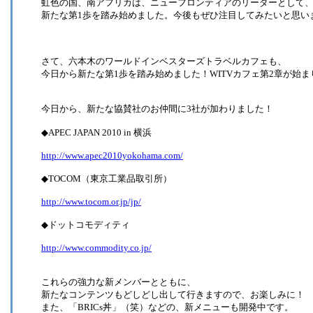
虹色の国、南アフリカは、ニューフロンティアのリーダーとして
新たな第1歩を踏み始めました。今後もぜひ注目してみたいと思い
さて、六本木のワールドインベスターズトラベルカフェも、
今日から新たな第1歩を踏み始めました！WITVカフェ第2章が始ま
今日から、新たな協賛社のお仲間に3社が加わりました！
◆APEC JAPAN 2010 in 横浜
http://www.apec2010yokohama.com/
◆TOCOM（東京工業品取引所）
http://www.tocom.or.jp/jp/
◆ドットコモディティ
http://www.commodity.co.jp/
これらの強力な新メンバーとともに、
新たなコンテンツもどしどし出して行きますので、お楽しみに！
また、「BRICs丼」（笑）などの、新メニューも開発中です。