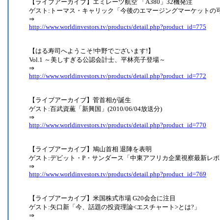
【ライブアーカイブ】エミレーツ航空 「A380」32機発注
ゲスト:トーマス・キャリック「今後のエマージングマーケットの
⇒
http://www.worldinvestors.tv/products/detail.php?product_id=775
【はる寿司へようこそ!中野でございます!】
Vol.1 ～美しすぎる公認会計士、平林亮子登場～
⇒
http://www.worldinvestors.tv/products/detail.php?product_id=772
【ライブアーカイブ】菅首相が誕生
ゲスト:百武資薫「新興国」(2010/06/04放送分)
⇒
http://www.worldinvestors.tv/products/detail.php?product_id=770
【ライブアーカイブ】鳩山首相 退陣を表明
ゲスト:デビット・P・サンダース「中東アフリカ企業視察最新レポ
⇒
http://www.worldinvestors.tv/products/detail.php?product_id=769
【ライブアーカイブ】米国株式市場 G20会合に注目
ゲスト:矢口新「今、話題の投資理論<エスチャート>とは?」
⇒