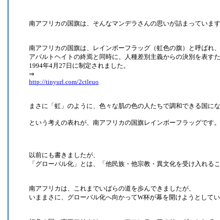
南アフリカの国旗は、そんなマンデラさんの思いが詰まっていま
南アフリカの国旗は、レインボーフラッグ（虹色の旗）と呼ばれ
アパルトヘイトの終焉と同時に、人種差別主義からの決別を表す
1994年4月27日に制定されました。
⇒
http://tinyurl.com/2ctleuo
まさに「虹」のように、色々な肌の色の人たちで調和できる国に
という考えの表れが、南アフリカの国旗レインボーフラッグです
以前にも書きましたが、
「グローバル化」とは、「他民族・他宗教・異文化を受け入れる
南アフリカは、これまでいばらの道を歩んできましたが、
いままさに、グローバル化へ向かってW杯が幕を開けようとして