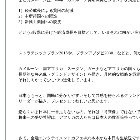
1）経済成長による貧困の削減
2）中所得国への躍進
3）新興工業国への脱皮
という3段階に分けた経済成長を目標として、いまそれに向かい突
ストラテジックプラン2015や、プランアブダビ2030、などと、
カメルーン、南アフリカ、スーダン、ガーナなどアフリカの国々
長期的な将来像（グランドデザイン）を描き、具体的な戦略を策
それに向かって少しづつ進化しています。
日本ももっと、国民に分かりやすいそして共感を得られるグラン
リーダーが描き、プレゼンして欲しいと思います。
恐らくいま日本に一番足りないもの。それは「将来像」ではない
将来への夢や希望は、アフリカの人たちは日本人の数百倍持って
さて、金融エンタテイメントカフェ@六本木から本日も生放送で