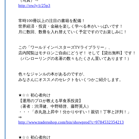
（写真）⇒
http://ow.ly/i/25p3
常時100冊以上の注目の書籍を配備！
世界経済・投資・金融を楽しく学べる本がいっぱいです！
月に数回、数冊を入れ替えていく予定ですのでお楽しみに！
この「ワールドインベスターズTVライブラリー」、
店内閲覧はモチロンご自由にどうぞ！ そして【貸出無料】です！
（パンローリングの名著の数々もたくさん置いてあります！）
色々なジャンルの本があるのですが、
みなさんにオススメのセレクトをいくつかご紹介します。
★☆☆ 初心者向け
【運用のプロが教える草食系投資】
（著者：渋澤健、中野晴啓、藤野英人）
・・・「赤丸急上昇中！分かりやすい！親切！丁寧と評判！」
⇒
http://www.tradersshop.com/bin/showprod?c=9784532354213
★☆☆ 初心者向け