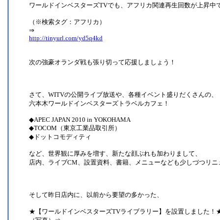
ワールドインベスターズTVでも、アフリカ関連再生回数が上昇中
（※検索タグ：アフリカ）
⇒
http://tinyurl.com/yd5q4kd
次の強豪オランダ戦も張り切って応援しましょう！
さて、WITVの公開ライブ放送や、各種イベント盛りだくさんの、
六本木ワールドインベスターズトラベルカフェ！
◆APEC JAPAN 2010 in YOKOHAMA
◆TOCOM（東京工業品取引所）
◆ドットコモディティ
など、世界観に厚みを増す、新たな顔ぶれも加わりまして、
店内、ライブCM、設置資料、書籍、メニューなども少しづつリニ
そして昨日店内に、以前から要望の多かった、
★【ワールドインベスターズTVライブラリー】を設置しました！