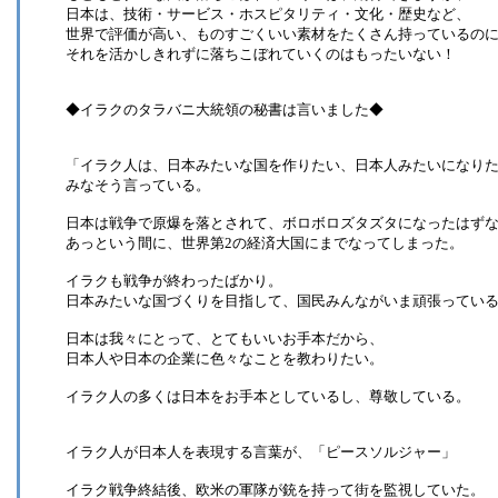
日本は、技術・サービス・ホスピタリティ・文化・歴史など、
世界で評価が高い、ものすごくいい素材をたくさん持っているの
それを活かしきれずに落ちこぼれていくのはもったいない！
◆イラクのタラバニ大統領の秘書は言いました◆
「イラク人は、日本みたいな国を作りたい、日本人みたいになり
みなそう言っている。
日本は戦争で原爆を落とされて、ボロボロズタズタになったはず
あっという間に、世界第2の経済大国にまでなってしまった。
イラクも戦争が終わったばかり。
日本みたいな国づくりを目指して、国民みんながいま頑張ってい
日本は我々にとって、とてもいいお手本だから、
日本人や日本の企業に色々なことを教わりたい。
イラク人の多くは日本をお手本としているし、尊敬している。
イラク人が日本人を表現する言葉が、「ピースソルジャー」
イラク戦争終結後、欧米の軍隊が銃を持って街を監視していた。