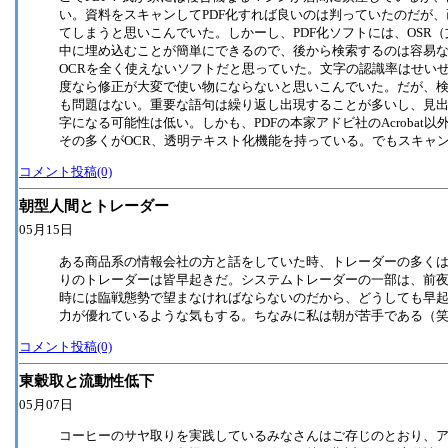
い。資料をスキャンしてPDF化すれば良いのは判っていたのだが
てしまうと思いこんでいた。しかーし、PDF化ソフトには、OSR
中に埋め込むことが簡単にできるので、後から検索するのは容易
OCRを全く使えないソフトだと思っていた。文字の認識率はせいぜ
度なら修正が大変で使い物にならないと思いこんでいた。だが、
も問題はない。重要な語句は繰り返し出現することが多いし、見
字になる可能性は低い。しかも、PDFの本家アドビ社のAcrobat
その多くがOCR、透明テキスト化機能を持っている。でもスキャ
コメント投稿(0)
朝型人間とトレーダー
05月15日
ある商品系の情報会社の方と話をしていた時、トレーダーの多く
りのトレーダーは皆早起きだ。システムトレーダーの一部は、前夜
時には臨戦態勢で望まなければならないのだから、どうしても早
力が優れているような気もする。ちなみに私は朝が苦手である（
コメント投稿(0)
東穀取と流動性低下
05月07日
コーヒーのサヤ取りを実践しているみなさんはご存じのとおり、