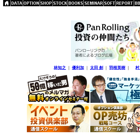
林知之
｜
優利加
｜
太田 創
｜
羽根英樹
｜
村