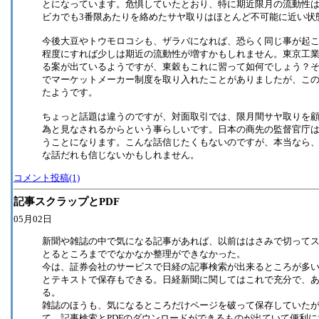
とになっています。危惧していたとおり、特に期近限月の流動性
ビカでも3番限あたりを絡めたサヤ取りはほとんど不可能に近い状
今後大豆やトウモロコシも、ザラバになれば、恐らく同じ事が起こ
程度にすれば少しは期近の流動性が増すかもしれません。東京工
る案が出ているようですが、東穀もこれに習って如何でしょう？
でマーケットメーカー制度を取り入れたことがありましたが、こ
たようです。
ちょっと話題は違うのですが、対面取引では、限月間サヤ取りを
為と見なされるからという事らしいです。日本の商先の監督官庁
うことになります。こんな話信じたくもないのですが、本当なら
な話だれも信じないかもしれません。
コメント投稿(1)
記事スクラップとPDF
05月02日
新聞や雑誌の中で気になる記事があれば、以前ははさみで切って
とるところまででなかなか整理ができなかった。
今は、証券会社のサービスで日経の記事検索が出来るところが多い
とテキストで保存もできる。日経新聞に関してはこれで充分で、
る。
雑誌のほうも、気になるところだけページを破って保存していた
て、記事検索とPDFのダウンロードができるものが出ていて便利