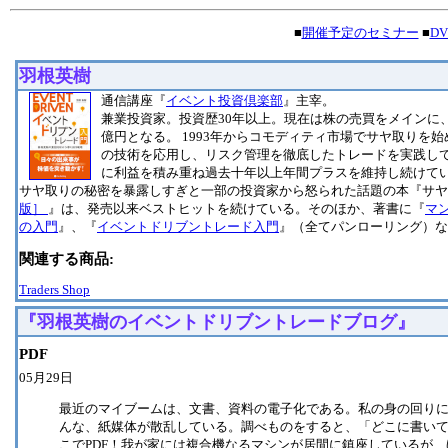
■
開催予定のセミナー
■
D
羽根英樹
通信講座『
イベント投資倶楽部
』主宰。
兼業投資家。投資歴30年以上。現在は株の売買をメインに
億円となる。 1993年からコモディティ市場でサヤ取りを
の技術を応用し、リスク管理を徹底したトレードを実践し
に利益を積み重ね過去十年以上年間プラスを維持し続けて
サヤ取りの秘密を暴露しすぎと一部の投資家から怒られた話題の本『サヤ
版］
』は、発売以来ベストヒットを続けている。そのほか、著書に『
マ
の入門
』、『
イベントドリブントレード入門
』（全てパンローリング）な
関連する商品:
Traders Shop
『羽根英樹のイベントドリブントレードブログ』
PDF
05月29日
最近のマイブームは、文書、資料の電子化である。私の身の回り
んな、紙媒体が散乱している。調べものをすると、「どこに書い
こでPDF！我が家には複合機なるマシンが居間に鎮座しているが