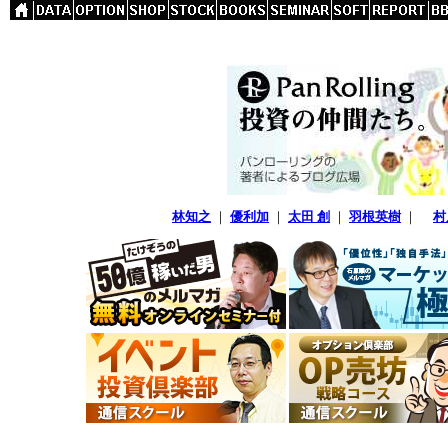
林知之
｜
優利加
｜
太田 創
｜
羽根英樹
｜
村