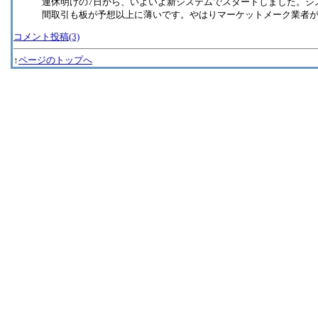
連休明けの7日から、いよいよ新システムでスタートしました。シ
間取引も板が予想以上に薄いです。やはりマーケットメーク業者
コメント投稿(3)
↑
ページのトップへ