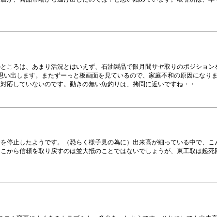
のところは、あまり活況とはいえず、石油製品で限月間サヤ取りのポジション
思い出します。またずーっと板画面を見ているので、家庭不和の原因になり
は対応していないのです。動きの無い魚釣りは、拷問に近いですね・・
会を停止したようです。（恐らく様子見の為に）出来高が細っている中で、こ
ここから信頼を取り戻すのは並大抵のことではないでしょうが、東工取は起死