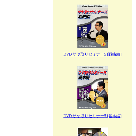
DVD サヤ取りセミナー5 [戦略編]
DVD サヤ取りセミナー5 [基本編]