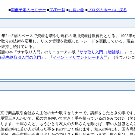
■
開催予定のセミナー
■
DVD一覧
■
お買い物
■
ブログのホームに戻る
年2～3割のペースで資産を増やし現在の運用資産は数億円となる。 1993
ヤ取りの技術を応用し、リスク管理を徹底したトレードを実践している。現在
を維持し続けている。
話題の本『サヤ取り入門』のリニューアル版『
サヤ取り入門 ［増補版］
』は
 商品先物取引入門の入門
』、『
イベントドリブントレード入門
』（全てパンロ
東京で商品取引会社さん主催のサヤ取りセミナーで、講師をしたときの事です
土屋賢三さんがいて、私の方を向いて大きく手を振っているのをみつけた（笑
あります。土屋さんと、もうひとり友人の夕凪さんを除けば、若い人はほとん
加者の中に若い人が減った事をものすごく感じます。知人の中にも、国内商品
齢層が、商品市場から逃げ出したのでは？と思い始めています。取引所は、早