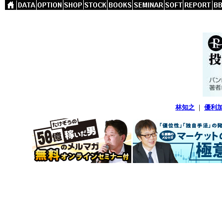
林知之
｜
優利