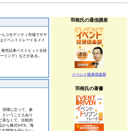
羽根氏の通信講座
年からコモディティ市場でサヤ
はイベントトレードをメイ
、発売以来ベストヒットを続
ーリング）などがある。
イベント投資倶楽部
羽根氏の著書
。演壇に立って、参
）ということもあり
ど居なくて、比較的
から株式やFX、海
く打開策を採らない