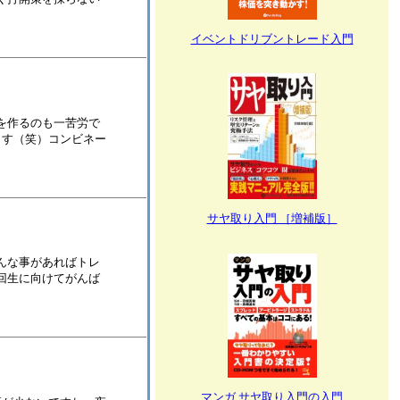
イベントドリブントレード入門
を作るのも一苦労で
ます（笑）コンビネー
サヤ取り入門 ［増補版］
んな事があればトレ
回生に向けてがんば
マンガ サヤ取り入門の入門