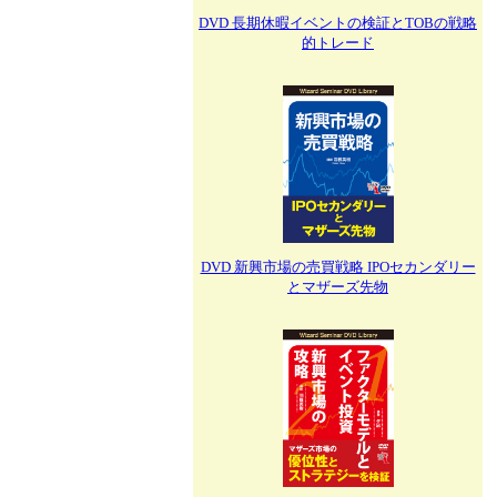
DVD 長期休暇イベントの検証とTOBの戦略
的トレード
DVD 新興市場の売買戦略 IPOセカンダリー
とマザーズ先物