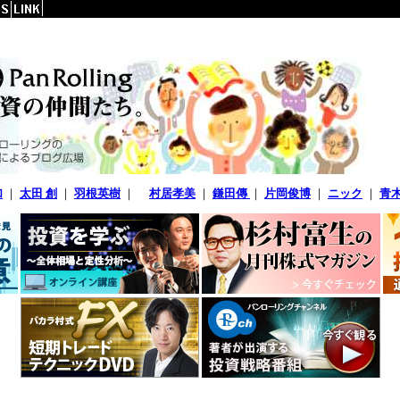
加
｜
太田 創
｜
羽根英樹
｜
村居孝美
｜
鎌田傳
｜
片岡俊博
｜
ニック
｜
青