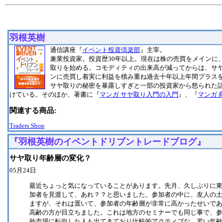
羽根英樹
通信講座『
イベント投資倶楽部
』主宰。
兼業投資家。投資歴30年以上。現在は株の売買をメインに、
取りを始める。コモディティの出来高が減ってからは、サ
ンに売買し着実に利益を積み重ね過去十年以上年間プラス
サヤ取りの秘密を暴露しすぎと一部の投資家から怒られた
けている。そのほか、著書に『
マンガ サヤ取り入門の入門
』、『
マンガ
関連する商品:
Traders Shop
『羽根英樹のイベントドリブントレードブログ』
サヤ取り年齢層の変化？
05月24日
最近ちょっと気になっていることがあります。先月、久しぶりに
加者を見渡して、あれ？？と思いました。参加者の中に、友人の
ますが、それは置いて、参加者の年齢層が非常に高かったせいで
高齢の方が目立ちました。これは地方のセミナーでも同じ事で、参
外市場に転向した人も出てきており比較的アクティブな、若い年