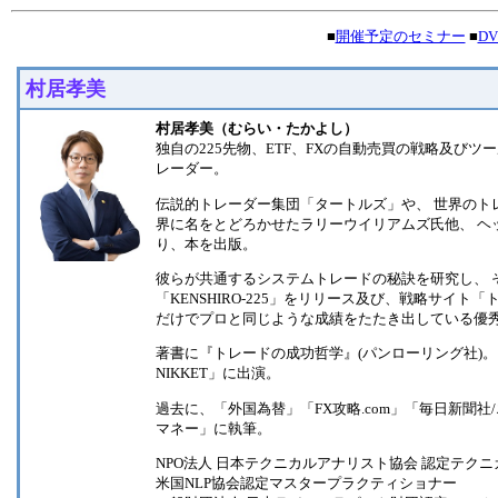
■
開催予定のセミナー
■
D
村居孝美
村居孝美（むらい・たかよし）
独自の225先物、ETF、FXの自動売買の戦略及び
レーダー。
伝説的トレーダー集団「タートルズ」や、 世界のトレー
界に名をとどろかせたラリーウイリアムズ氏他、 ヘ
り、本を出版。
彼らが共通するシステムトレードの秘訣を研究し、 
「KENSHIRO-225」をリリース及び、戦略サイ
だけでプロと同じような成績をたたき出している優
著書に『トレードの成功哲学』(パンローリング社)。
NIKKET」に出演。
過去に、「外国為替」「FX攻略.com」「毎日新聞
マネー」に執筆。
NPO法人 日本テクニカルアナリスト協会 認定テクニカ
米国NLP協会認定マスタープラクティショナー