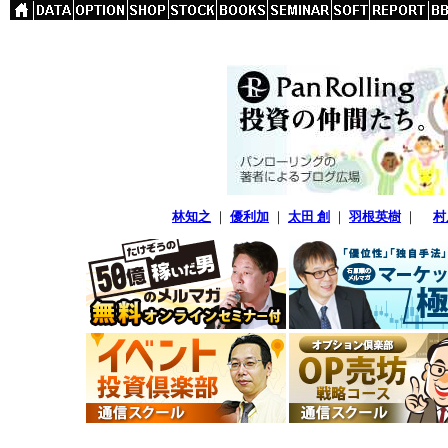
林知之
｜
優利加
｜
太田 創
｜
羽根英樹
｜
村