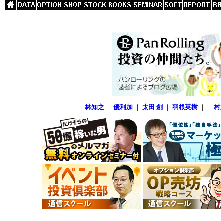
林知之
｜
優利加
｜
太田 創
｜
羽根英樹
｜
村