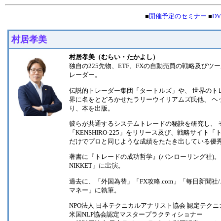
■
開催予定のセミナー
■
D
村居孝美
村居孝美（むらい・たかよし）
独自の225先物、ETF、FXの自動売買の戦略及び
レーダー。
伝説的トレーダー集団「タートルズ」や、 世界のトレー
界に名をとどろかせたラリーウイリアムズ氏他、 ヘ
り、本を出版。
彼らが共通するシステムトレードの秘訣を研究し、 
「KENSHIRO-225」をリリース及び、戦略サイ
だけでプロと同じような成績をたたき出している優
著書に『トレードの成功哲学』(パンローリング社)。
NIKKET」に出演。
過去に、「外国為替」「FX攻略.com」「毎日新聞
マネー」に執筆。
NPO法人 日本テクニカルアナリスト協会 認定テクニカ
米国NLP協会認定マスタープラクティショナー